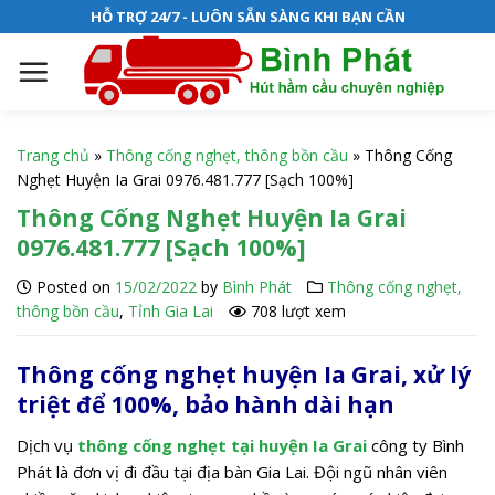
S
HỖ TRỢ 24/7 - LUÔN SẴN SÀNG KHI BẠN CẦN
k
i
p
t
o
Trang chủ
»
Thông cống nghẹt, thông bồn cầu
»
Thông Cống
c
Nghẹt Huyện Ia Grai 0976.481.777 [Sạch 100%]
o
Thông Cống Nghẹt Huyện Ia Grai
n
0976.481.777 [Sạch 100%]
t
e
Posted on
15/02/2022
by
Bình Phát
Thông cống nghẹt,
n
thông bồn cầu
,
Tỉnh Gia Lai
708 lượt xem
t
Thông cống nghẹt huyện Ia Grai, xử lý
triệt để 100%, bảo hành dài hạn
Dịch vụ
thông cống nghẹt tại huyện Ia Grai
công ty Bình
Phát là đơn vị đi đầu tại địa bàn Gia Lai. Đội ngũ nhân viên