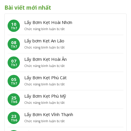
Bài viết mới nhất
Lấy Bơm Kẹt Hoài Nhơn
10
Th7
ở
Chức năng bình luận bị tắt
L
ấ
Lấy bơm Kẹt An Lão
08
y
Th7
ở
Chức năng bình luận bị tắt
B
L
ơ
ấ
m
Lấy Bơm Kẹt Hoài Ân
07
y
K
Th7
ở
Chức năng bình luận bị tắt
b
ẹ
L
ơ
t
ấ
m
H
Lấy Bơm Kẹt Phù Cát
05
y
K
o
Th7
ở
Chức năng bình luận bị tắt
B
ẹ
à
L
ơ
t
i
ấ
m
A
N
Lấy Bơm Kẹt Phù Mỹ
25
y
K
n
h
Th6
ở
Chức năng bình luận bị tắt
B
ẹ
L
ơ
L
ơ
t
ã
n
ấ
m
H
o
Lấy Bơm Kẹt Vĩnh Thạnh
23
y
K
o
Th6
ở
Chức năng bình luận bị tắt
B
ẹ
à
L
ơ
t
i
ấ
m
P