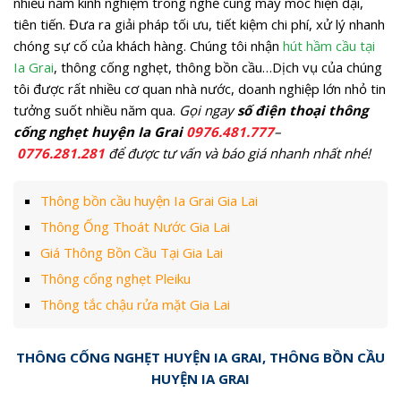
nhiều năm kinh nghiệm trong nghề cùng máy móc hiện đại,
tiên tiến. Đưa ra giải pháp tối ưu, tiết kiệm chi phí, xử lý nhanh
chóng sự cố của khách hàng. Chúng tôi nhận
hút hầm cầu tại
Ia Grai
, thông cống nghẹt, thông bồn cầu…Dịch vụ của chúng
tôi được rất nhiều cơ quan nhà nước, doanh nghiệp lớn nhỏ tin
tưởng suốt nhiều năm qua.
Gọi ngay
số điện thoại thông
cống nghẹt huyện Ia Grai
0976.481.777
–
0776.281.281
để được tư vấn và báo giá nhanh nhất nhé!
Thông bồn cầu huyện Ia Grai Gia Lai
Thông Ống Thoát Nước Gia Lai
Giá Thông Bồn Cầu Tại Gia Lai
Thông cống nghẹt Pleiku
Thông tắc chậu rửa mặt Gia Lai
THÔNG CỐNG NGHẸT HUYỆN IA GRAI, THÔNG BỒN CẦU
HUYỆN IA GRAI