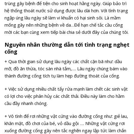
trùng gây bệnh để tiện cho sinh hoạt hằng ngày. Giúp bảo trì
hệ thống thoát nước sử dụng được lâu dài hơn. Với tình trạng
ngập úng lâu ngày sẽ làm vi khuẩn có hại sinh sôi. Là mầm
mống gây nên những bệnh về da…Để hạn chế tắc cầu cống
mời các bạn cùng xem tiếp bài chia sẻ dưới đây của chúng tôi.
Nguyên nhân thường dẫn tới tình trạng nghẹt
cống
+ Qua thời gian sử dụng lâu ngày các chất cặn bã như: dầu
mỡ, đồ ăn thừa, tóc sàn nhà tắm,…. Lâu ngày chúng bám vào
thành đường cống tích tụ làm hẹp đường thoát của cống.
+ Việc sử dụng nhiều chất tẩy rửa mạnh làm chết các sinh vật
có lợi cho việc phân hủy các chất thải. Điều này làm cho hầm
cầu đầy nhanh chóng.
+ Vô tình để rơi những vật cứng vào đường cống như: giẻ lau,
khăn mặt, đồ chơi của bé, vỏ dầu gội …. Những vật cứng rơi
xuống đường cống gây nên tắc nghẽn ngay lập tức làm chắn