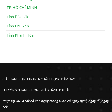
n
P
h
TP HỒ CHÍ MINH
ư
ớ
Tỉnh Đăk Lăk
c
Tỉnh Phú Yên
Tỉnh Khánh Hòa
GIÁ THÀNH CẠNH TRANH- CHẤT LƯỢNG ĐẢM BẢO
THI CÔNG NHANH CHÓNG- BẢO HÀNH DÀI LÂU
Phục vụ 24/24 tất cả các ngày trong tuần cả ngày nghỉ, ngày lễ ,ngày
tết