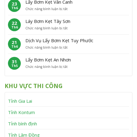
Â
Lấy Bơm Kẹt Vân Canh
23
y
K
h
n
Th6
ở
Chức năng bình luận bị tắt
B
ẹ
ù
L
ơ
t
C
ấ
m
P
á
Láy Bơm Kẹt Tây Sơn
22
y
K
h
t
Th6
ở
Chức năng bình luận bị tắt
B
ẹ
ù
L
ơ
t
M
á
m
V
ỹ
Dịch Vụ Lấy Bơm Kẹt Tuy Phước
21
y
K
ĩ
Th6
ở
Chức năng bình luận bị tắt
B
ẹ
n
D
ơ
t
h
ị
m
V
T
Lấy Bơm Kẹt An Nhơn
31
c
K
â
h
Th5
ở
Chức năng bình luận bị tắt
h
ẹ
n
ạ
L
V
t
C
n
ấ
ụ
T
a
h
y
L
â
n
KHU VỰC THI CÔNG
B
ấ
y
h
ơ
y
S
m
B
ơ
Tỉnh Gia Lai
K
ơ
n
ẹ
m
t
K
Tỉnh Kontum
A
ẹ
n
t
Tỉnh bình định
N
T
h
u
Tỉnh Lâm Đồng
ơ
y