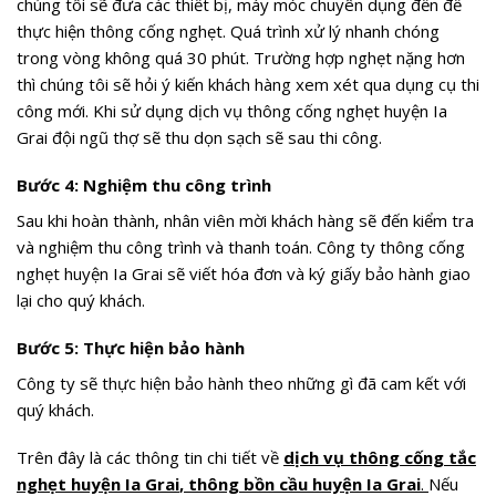
chúng tôi sẽ đưa các thiết bị, máy móc chuyên dụng đến để
thực hiện thông cống nghẹt. Quá trình xử lý nhanh chóng
trong vòng không quá 30 phút. Trường hợp nghẹt nặng hơn
thì chúng tôi sẽ hỏi ý kiến khách hàng xem xét qua dụng cụ thi
công mới. Khi sử dụng dịch vụ thông cống nghẹt huyện Ia
Grai đội ngũ thợ sẽ thu dọn sạch sẽ sau thi công.
Bước 4: Nghiệm thu công trình
Sau khi hoàn thành, nhân viên mời khách hàng sẽ đến kiểm tra
và nghiệm thu công trình và thanh toán. Công ty thông cống
nghẹt huyện Ia Grai sẽ viết hóa đơn và ký giấy bảo hành giao
lại cho quý khách.
Bước 5: Thực hiện bảo hành
Công ty sẽ thực hiện bảo hành theo những gì đã cam kết với
quý khách.
Trên đây là các thông tin chi tiết về
dịch vụ thông cống tắc
nghẹt huyện Ia Grai
,
thông bồn cầu huyện Ia Grai
.
Nếu