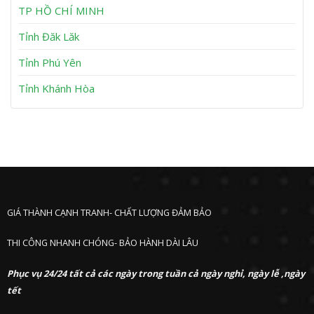
h
TP HỒ CHÍ MINH
ư
ớ
Tỉnh Đăk Lăk
c
Tỉnh Phú Yên
Tỉnh Khánh Hòa
GIÁ THÀNH CẠNH TRANH- CHẤT LƯỢNG ĐẢM BẢO
THI CÔNG NHANH CHÓNG- BẢO HÀNH DÀI LÂU
Phục vụ 24/24 tất cả các ngày trong tuần cả ngày nghỉ, ngày lễ ,ngày
tết