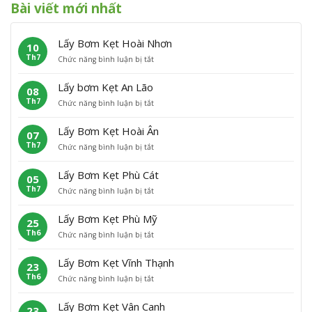
Bài viết mới nhất
Lấy Bơm Kẹt Hoài Nhơn
10
Th7
ở
Chức năng bình luận bị tắt
L
ấ
Lấy bơm Kẹt An Lão
08
y
Th7
ở
Chức năng bình luận bị tắt
B
L
ơ
ấ
m
Lấy Bơm Kẹt Hoài Ân
07
y
K
Th7
ở
Chức năng bình luận bị tắt
b
ẹ
L
ơ
t
ấ
m
H
Lấy Bơm Kẹt Phù Cát
05
y
K
o
Th7
ở
Chức năng bình luận bị tắt
B
ẹ
à
L
ơ
t
i
ấ
m
A
N
Lấy Bơm Kẹt Phù Mỹ
25
y
K
n
h
Th6
ở
Chức năng bình luận bị tắt
B
ẹ
L
ơ
L
ơ
t
ã
n
ấ
m
H
o
Lấy Bơm Kẹt Vĩnh Thạnh
23
y
K
o
Th6
ở
Chức năng bình luận bị tắt
B
ẹ
à
L
ơ
t
i
ấ
m
P
Â
Lấy Bơm Kẹt Vân Canh
23
y
K