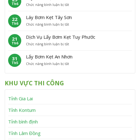
h
n
Th6
ở
Chức năng bình luận bị tắt
B
ẹ
ù
L
ơ
t
C
ấ
m
P
á
Láy Bơm Kẹt Tây Sơn
22
y
K
h
t
Th6
ở
Chức năng bình luận bị tắt
B
ẹ
ù
L
ơ
t
M
á
m
V
ỹ
Dịch Vụ Lấy Bơm Kẹt Tuy Phước
21
y
K
ĩ
Th6
ở
Chức năng bình luận bị tắt
B
ẹ
n
D
ơ
t
h
ị
m
V
T
Lấy Bơm Kẹt An Nhơn
31
c
K
â
h
Th5
ở
Chức năng bình luận bị tắt
h
ẹ
n
ạ
L
V
t
C
n
ấ
ụ
T
a
h
y
L
â
n
KHU VỰC THI CÔNG
B
ấ
y
h
ơ
y
S
m
B
ơ
Tỉnh Gia Lai
K
ơ
n
ẹ
m
t
K
Tỉnh Kontum
A
ẹ
n
t
Tỉnh bình định
N
T
h
u
Tỉnh Lâm Đồng
ơ
y
n
P