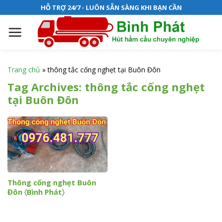
S
HỖ TRỢ 24/7 - LUÔN SẴN SÀNG KHI BẠN CẦN
k
i
p
t
o
Trang chủ
»
thông tắc cống nghẹt tại Buôn Đôn
c
Tag Archives:
thông tắc cống nghẹt
o
tại Buôn Đôn
n
t
e
n
t
Thông cống nghẹt Buôn
Đôn 〈Bình Phát〉