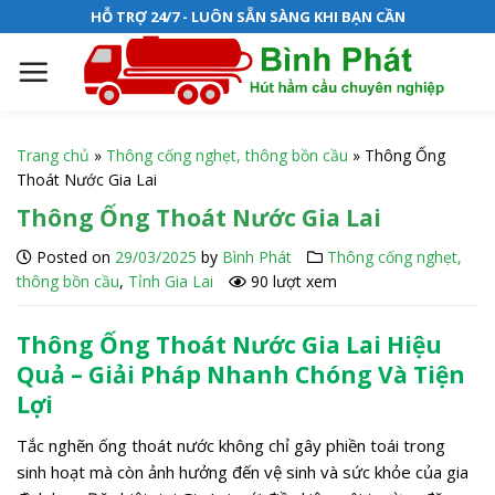
S
HỖ TRỢ 24/7 - LUÔN SẴN SÀNG KHI BẠN CẦN
k
i
p
t
o
Trang chủ
»
Thông cống nghẹt, thông bồn cầu
»
Thông Ống
c
Thoát Nước Gia Lai
o
Thông Ống Thoát Nước Gia Lai
n
t
Posted on
29/03/2025
by
Bình Phát
Thông cống nghẹt,
e
thông bồn cầu
,
Tỉnh Gia Lai
90 lượt xem
n
t
Thông Ống Thoát Nước Gia Lai Hiệu
Quả – Giải Pháp Nhanh Chóng Và Tiện
Lợi
Tắc nghẽn ống thoát nước không chỉ gây phiền toái trong
sinh hoạt mà còn ảnh hưởng đến vệ sinh và sức khỏe của gia