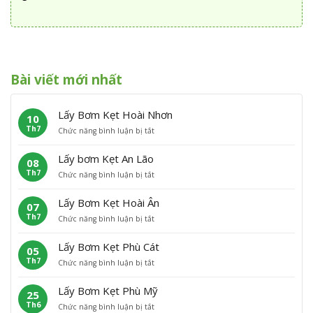
Bài viết mới nhất
Lấy Bơm Kẹt Hoài Nhơn
10
Th7
ở
Chức năng bình luận bị tắt
L
ấ
Lấy bơm Kẹt An Lão
08
y
Th7
ở
Chức năng bình luận bị tắt
B
L
ơ
ấ
m
Lấy Bơm Kẹt Hoài Ân
07
y
K
Th7
ở
Chức năng bình luận bị tắt
b
ẹ
L
ơ
t
ấ
m
H
Lấy Bơm Kẹt Phù Cát
05
y
K
o
Th7
ở
Chức năng bình luận bị tắt
B
ẹ
à
L
ơ
t
i
ấ
m
A
N
Lấy Bơm Kẹt Phù Mỹ
25
y
K
n
h
Th6
ở
Chức năng bình luận bị tắt
B
ẹ
L
ơ