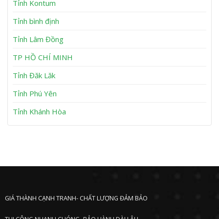
t
K
Tỉnh Kontum
A
ẹ
n
t
Tỉnh bình định
N
T
h
u
Tỉnh Lâm Đồng
ơ
y
n
P
h
TP HỒ CHÍ MINH
ư
ớ
Tỉnh Đăk Lăk
c
Tỉnh Phú Yên
Tỉnh Khánh Hòa
GIÁ THÀNH CẠNH TRANH- CHẤT LƯỢNG ĐẢM BẢO