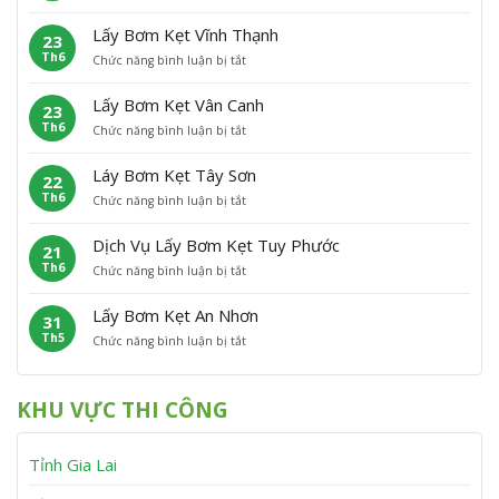
L
ơ
t
ã
n
ấ
m
H
o
Lấy Bơm Kẹt Vĩnh Thạnh
23
y
K
o
Th6
ở
Chức năng bình luận bị tắt
B
ẹ
à
L
ơ
t
i
ấ
m
P
Â
Lấy Bơm Kẹt Vân Canh
23
y
K
h
n
Th6
ở
Chức năng bình luận bị tắt
B
ẹ
ù
L
ơ
t
C
ấ
m
P
á
Láy Bơm Kẹt Tây Sơn
22
y
K
h
t
Th6
ở
Chức năng bình luận bị tắt
B
ẹ
ù
L
ơ
t
M
á
m
V
ỹ
Dịch Vụ Lấy Bơm Kẹt Tuy Phước
21
y
K
ĩ
Th6
ở
Chức năng bình luận bị tắt
B
ẹ
n
D
ơ
t
h
ị
m
V
T
Lấy Bơm Kẹt An Nhơn
31
c
K
â
h
Th5
ở
Chức năng bình luận bị tắt
h
ẹ
n
ạ
L
V
t
C
n
ấ
ụ
T
a
h
y
L
â
n
KHU VỰC THI CÔNG
B
ấ
y
h
ơ
y
S
m
B
ơ
Tỉnh Gia Lai
K
ơ
n
ẹ
m