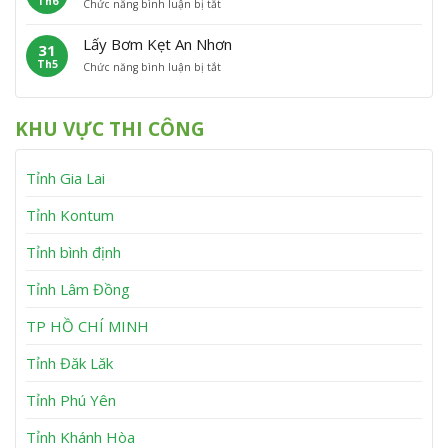
Th6
ở
Chức năng bình luận bị tắt
B
ẹ
n
D
ơ
t
h
ị
m
V
T
Lấy Bơm Kẹt An Nhơn
31
c
K
â
h
Th5
ở
Chức năng bình luận bị tắt
h
ẹ
n
ạ
L
V
t
C
n
ấ
ụ
T
a
h
y
L
â
n
KHU VỰC THI CÔNG
B
ấ
y
h
ơ
y
S
m
B
ơ
Tỉnh Gia Lai
K
ơ
n
ẹ
m
t
K
Tỉnh Kontum
A
ẹ
n
t
Tỉnh bình định
N
T
h
u
Tỉnh Lâm Đồng
ơ
y
n
P
h
TP HỒ CHÍ MINH
ư
ớ
Tỉnh Đăk Lăk
c
Tỉnh Phú Yên
Tỉnh Khánh Hòa