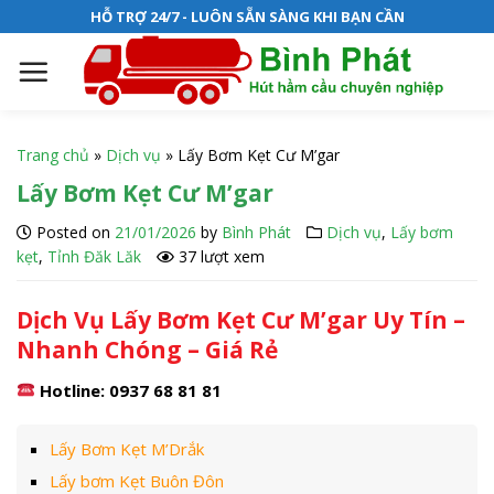
S
HỖ TRỢ 24/7 - LUÔN SẴN SÀNG KHI BẠN CẦN
k
i
p
t
o
Trang chủ
»
Dịch vụ
»
Lấy Bơm Kẹt Cư M’gar
c
Lấy Bơm Kẹt Cư M’gar
o
n
Posted on
21/01/2026
by
Bình Phát
Dịch vụ
,
Lấy bơm
t
kẹt
,
Tỉnh Đăk Lăk
37 lượt xem
e
n
Dịch Vụ Lấy Bơm Kẹt Cư M’gar Uy Tín –
t
Nhanh Chóng – Giá Rẻ
Hotline: 0937 68 81 81
Lấy Bơm Kẹt M’Drắk
Lấy bơm Kẹt Buôn Đôn