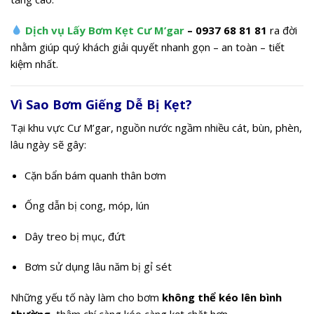
Dịch vụ Lấy Bơm Kẹt Cư M’gar
– 0937 68 81 81
ra đời
nhằm giúp quý khách giải quyết nhanh gọn – an toàn – tiết
kiệm nhất.
Vì Sao Bơm Giếng Dễ Bị Kẹt?
Tại khu vực Cư M’gar, nguồn nước ngầm nhiều cát, bùn, phèn,
lâu ngày sẽ gây:
Cặn bẩn bám quanh thân bơm
Ống dẫn bị cong, móp, lún
Dây treo bị mục, đứt
Bơm sử dụng lâu năm bị gỉ sét
Những yếu tố này làm cho bơm
không thể kéo lên bình
thường
, thậm chí càng kéo càng kẹt chặt hơn.