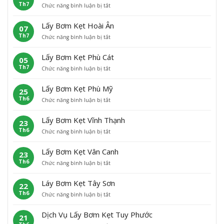
Th7
ở
Chức năng bình luận bị tắt
B
L
ơ
ấ
m
Lấy Bơm Kẹt Hoài Ân
07
y
K
Th7
ở
Chức năng bình luận bị tắt
b
ẹ
L
ơ
t
ấ
m
H
Lấy Bơm Kẹt Phù Cát
05
y
K
o
Th7
ở
Chức năng bình luận bị tắt
B
ẹ
à
L
ơ
t
i
ấ
m
A
N
Lấy Bơm Kẹt Phù Mỹ
25
y
K
n
h
Th6
ở
Chức năng bình luận bị tắt
B
ẹ
L
ơ
L
ơ
t
ã
n
ấ
m
H
o
Lấy Bơm Kẹt Vĩnh Thạnh
23
y
K
o
Th6
ở
Chức năng bình luận bị tắt
B
ẹ
à
L
ơ
t
i
ấ
m
P
Â
Lấy Bơm Kẹt Vân Canh
23
y
K
h
n
Th6
ở
Chức năng bình luận bị tắt
B
ẹ
ù
L
ơ
t
C
ấ
m
P
á
Láy Bơm Kẹt Tây Sơn
22
y
K
h
t
Th6
ở
Chức năng bình luận bị tắt
B
ẹ
ù
L
ơ
t
M
á
m
V
ỹ
Dịch Vụ Lấy Bơm Kẹt Tuy Phước
21
y
K
ĩ