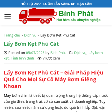
S
HỖ TRỢ 24/7 - LUÔN SẴN SÀNG KHI BẠN CẦN
k
i
p
t
o
Trang chủ
»
Dịch vụ
»
Lấy Bơm Kẹt Phù Cát
c
Lấy Bơm Kẹt Phù Cát
o
n
Posted on
05/07/2026
by
Bình Phát
Dịch vụ
,
Lấy bơm
t
kẹt
,
Tỉnh bình định
7 lượt xem
e
n
Lấy Bơm Kẹt Phù Cát – Giải Pháp Hiệu
t
Quả Cho Mọi Sự Cố Máy Bơm Giếng
Khoan
Máy bơm chìm là thiết bị quan trọng trong hệ thống cấp nước
của gia đình, trang trại, cơ sở sản xuất và doanh nghiệp. Tuy
nhiên, sau nhiều năm sử dụng hoặc do quá trình lắp đặt, vận