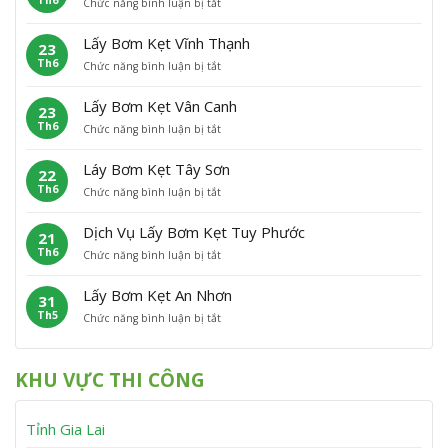
ở
Chức năng bình luận bị tắt
B
ẹ
L
ơ
L
ơ
t
ã
n
ấ
m
H
o
Lấy Bơm Kẹt Vĩnh Thạnh
23
y
K
o
Th6
ở
Chức năng bình luận bị tắt
B
ẹ
à
L
ơ
t
i
ấ
m
P
Â
Lấy Bơm Kẹt Vân Canh
23
y
K
h
n
Th6
ở
Chức năng bình luận bị tắt
B
ẹ
ù
L
ơ
t
C
ấ
m
P
á
Láy Bơm Kẹt Tây Sơn
22
y
K
h
t
Th6
ở
Chức năng bình luận bị tắt
B
ẹ
ù
L
ơ
t
M
á
m
V
ỹ
Dịch Vụ Lấy Bơm Kẹt Tuy Phước
21
y
K
ĩ
Th6
ở
Chức năng bình luận bị tắt
B
ẹ
n
D
ơ
t
h
ị
m
V
T
Lấy Bơm Kẹt An Nhơn
31
c
K
â
h
Th5
ở
Chức năng bình luận bị tắt
h
ẹ
n
ạ
L
V
t
C
n
ấ
ụ
T
a
h
y
L
â
n
KHU VỰC THI CÔNG
B
ấ
y
h
ơ
y
S
m
B
ơ
Tỉnh Gia Lai
K
ơ
n
ẹ
m