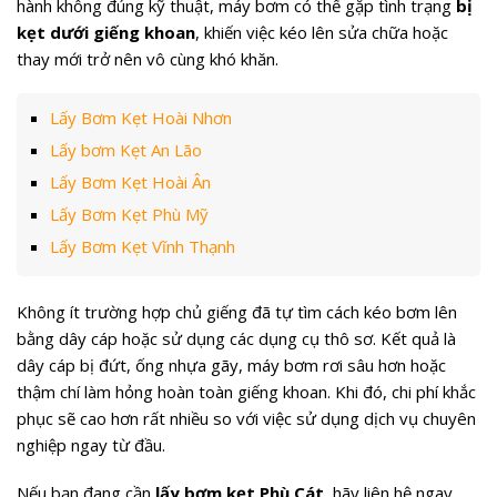
hành không đúng kỹ thuật, máy bơm có thể gặp tình trạng
bị
kẹt dưới giếng khoan
, khiến việc kéo lên sửa chữa hoặc
thay mới trở nên vô cùng khó khăn.
Lấy Bơm Kẹt Hoài Nhơn
Lấy bơm Kẹt An Lão
Lấy Bơm Kẹt Hoài Ân
Lấy Bơm Kẹt Phù Mỹ
Lấy Bơm Kẹt Vĩnh Thạnh
Không ít trường hợp chủ giếng đã tự tìm cách kéo bơm lên
bằng dây cáp hoặc sử dụng các dụng cụ thô sơ. Kết quả là
dây cáp bị đứt, ống nhựa gãy, máy bơm rơi sâu hơn hoặc
thậm chí làm hỏng hoàn toàn giếng khoan. Khi đó, chi phí khắc
phục sẽ cao hơn rất nhiều so với việc sử dụng dịch vụ chuyên
nghiệp ngay từ đầu.
Nếu bạn đang cần
lấy bơm kẹt Phù Cát
, hãy liên hệ ngay