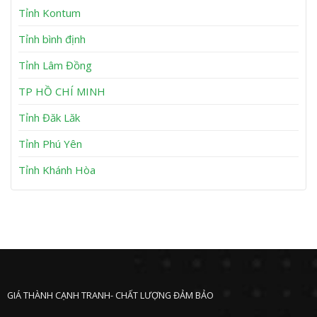
t
K
Tỉnh Kontum
A
ẹ
n
t
Tỉnh bình định
N
T
h
u
Tỉnh Lâm Đồng
ơ
y
n
P
h
TP HỒ CHÍ MINH
ư
ớ
Tỉnh Đăk Lăk
c
Tỉnh Phú Yên
Tỉnh Khánh Hòa
GIÁ THÀNH CẠNH TRANH- CHẤT LƯỢNG ĐẢM BẢO