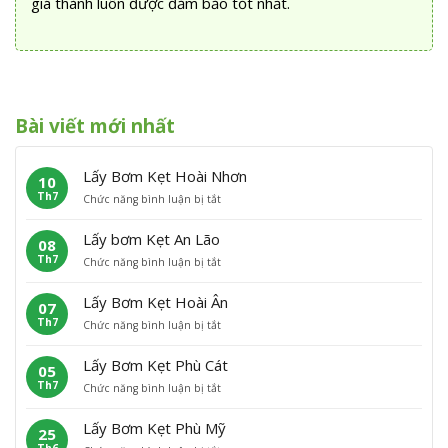
giá thành luôn được đảm bảo tốt nhất.
Bài viết mới nhất
Lấy Bơm Kẹt Hoài Nhơn
10
Th7
ở
Chức năng bình luận bị tắt
L
ấ
Lấy bơm Kẹt An Lão
08
y
Th7
ở
Chức năng bình luận bị tắt
B
L
ơ
ấ
m
Lấy Bơm Kẹt Hoài Ân
07
y
K
Th7
ở
Chức năng bình luận bị tắt
b
ẹ
L
ơ
t
ấ
m
H
Lấy Bơm Kẹt Phù Cát
05
y
K
o
Th7
ở
Chức năng bình luận bị tắt
B
ẹ
à
L
ơ
t
i
ấ
m
A
N
Lấy Bơm Kẹt Phù Mỹ
25
y
K
n
h
Th6