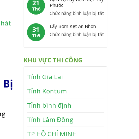
m
21
M
y
Phước
V
K
Th6
ỹ
B
ĩ
ở
Chức năng bình luận bị tắt
ẹ
ơ
n
D
Phát
t
m
Lấy Bơm Kẹt An Nhơn
h
ị
31
V
K
T
ở
Chức năng bình luận bị tắt
c
Th5
â
ẹ
h
L
h
n
t
ạ
ấ
V
C
T
n
y
ụ
a
KHU VỰC THI CÔNG
â
h
B
L
n
y
ơ
ấ
h
S
Tỉnh Gia Lai
m
y
 Bị
ơ
K
B
n
Tỉnh Kontum
ẹ
ơ
t
m
Tỉnh bình định
A
K
n
ng
ẹ
Tỉnh Lâm Đồng
N
t
h
T
TP HỒ CHÍ MINH
ơ
u