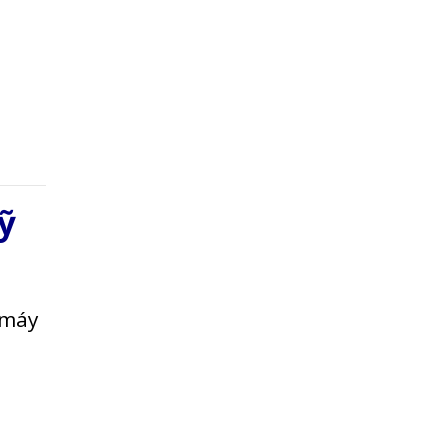
ỹ
 máy