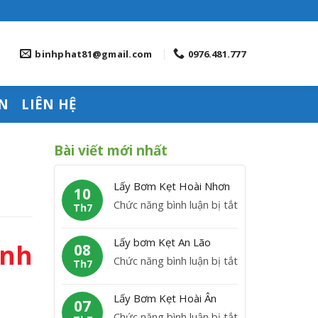
binhphat81@gmail.com
0976.481.777
N
LIÊN HỆ
Bài viết mới nhất
Lấy Bơm Kẹt Hoài Nhơn
10
ở
Chức năng bình luận bị tắt
Th7
L
ấ
Lấy bơm Kẹt An Lão
anh
08
y
ở
Chức năng bình luận bị tắt
Th7
B
L
ơ
ấ
Lấy Bơm Kẹt Hoài Ân
m
07
y
ở
Chức năng bình luận bị tắt