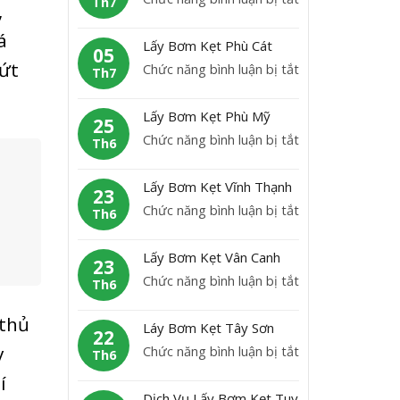
K
Th7
,
b
L
ẹ
ơ
á
ấ
t
Lấy Bơm Kẹt Phù Cát
m
05
y
H
đứt
ở
Chức năng bình luận bị tắt
K
Th7
B
o
L
ẹ
ơ
à
ấ
t
Lấy Bơm Kẹt Phù Mỹ
m
25
i
y
A
ở
Chức năng bình luận bị tắt
K
Th6
N
B
n
L
ẹ
h
ơ
L
ấ
t
ơ
Lấy Bơm Kẹt Vĩnh Thạnh
m
23
ã
y
H
n
ở
Chức năng bình luận bị tắt
K
Th6
o
B
o
L
ẹ
ơ
à
ấ
t
Lấy Bơm Kẹt Vân Canh
m
23
i
y
P
ở
Chức năng bình luận bị tắt
K
Th6
Â
B
h
L
ẹ
n
ơ
ù
ấ
 thủ
t
Láy Bơm Kẹt Tây Sơn
m
22
C
y
P
ở
y
Chức năng bình luận bị tắt
K
Th6
á
B
h
L
ẹ
t
í
ơ
ù
á
t
Dịch Vụ Lấy Bơm Kẹt Tuy