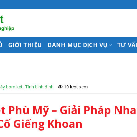
Ủ
GIỚI THIỆU
DANH MỤC DỊCH VỤ
TƯ VẤ
Lấy bơm kẹt
,
Tỉnh bình định
10 lượt xem
t Phù Mỹ – Giải Pháp Nh
Cố Giếng Khoan