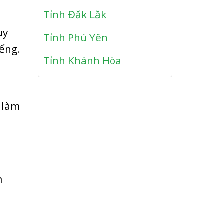
n
y
Tỉnh Đăk Lăk
P
h
uy
Tỉnh Phú Yên
ư
ếng.
ớ
Tỉnh Khánh Hòa
c
 làm
m