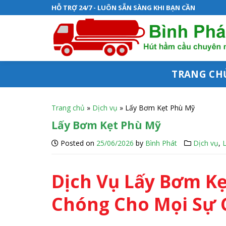
S
HỖ TRỢ 24/7 - LUÔN SẴN SÀNG KHI BẠN CẦN
k
i
p
t
TRANG CH
o
c
Trang chủ
»
Dịch vụ
»
Lấy Bơm Kẹt Phù Mỹ
o
Lấy Bơm Kẹt Phù Mỹ
n
Posted on
25/06/2026
by
Bình Phát
Dịch vụ
,
t
e
Dịch Vụ Lấy Bơm Kẹ
n
Chóng Cho Mọi Sự 
t