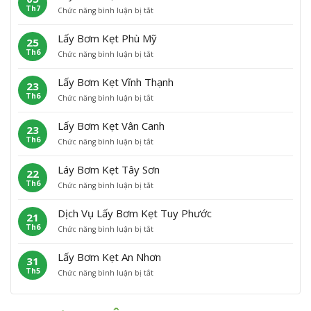
o
Th7
ở
Chức năng bình luận bị tắt
B
ẹ
à
L
ơ
t
i
ấ
m
A
N
Lấy Bơm Kẹt Phù Mỹ
25
y
K
n
h
Th6
ở
Chức năng bình luận bị tắt
B
ẹ
L
ơ
L
ơ
t
ã
n
ấ
m
H
o
Lấy Bơm Kẹt Vĩnh Thạnh
23
y
K
o
Th6
ở
Chức năng bình luận bị tắt
B
ẹ
à
L
ơ
t
i
ấ
m
P
Â
Lấy Bơm Kẹt Vân Canh
23
y
K
h
n
Th6
ở
Chức năng bình luận bị tắt
B
ẹ
ù
L
ơ
t
C
ấ
m
P
á
Láy Bơm Kẹt Tây Sơn
22
y
K
h
t
Th6
ở
Chức năng bình luận bị tắt
B
ẹ
ù
L
ơ
t
M
á
m
V
ỹ
Dịch Vụ Lấy Bơm Kẹt Tuy Phước
21
y
K
ĩ
Th6
ở
Chức năng bình luận bị tắt
B
ẹ
n
D
ơ
t
h
ị
m
V
T
Lấy Bơm Kẹt An Nhơn
31
c
K
â
h
Th5
ở
Chức năng bình luận bị tắt
h
ẹ
n
ạ
L
V
t
C
n
ấ
ụ
T
a
h
y
L
â
n