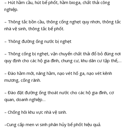
– Hút hầm cầu, hút bể phốt, hầm bioga, chất thải công
nghiệp.
– Thông tắc bồn cầu, thông cống nghẹt quy nhơn, thông tắc
nhà vệ sinh, thông tắc bể phốt.
– Thông đường ống nước bị nghẹt
– Thông cống bị nghẹt, vận chuyển chất thải đổ bỏ đúng nơi
quy định cho các hộ gia đình, chung cư, khu dân cư tập thể,…
– Đào hầm mới, nâng hầm, nạo vét hố ga, nạo vét kênh
mương, cống rãnh.
– Đào đặt đường ống thoát nước cho các hộ gia đình, cơ
quan, doanh nghiệp…
– Chống hôi khu vực nhà vệ sinh.
­–Cung cấp men vi sinh phân hủy bể phốt hiệu quả.