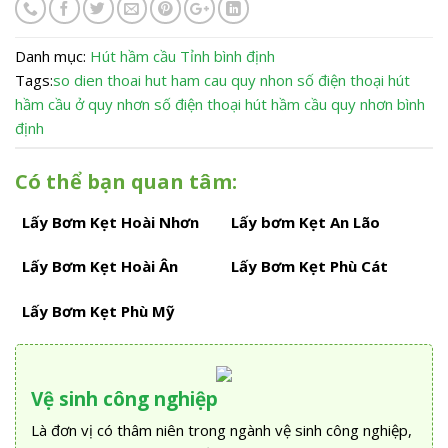
Danh mục:
Hút hầm cầu
Tỉnh bình định
Tags:
so dien thoai hut ham cau quy nhon
số điện thoại hút
hầm cầu ở quy nhơn
số điện thoại hút hầm cầu quy nhơn bình
định
Có thể bạn quan tâm:
Lấy Bơm Kẹt Hoài Nhơn
Lấy bơm Kẹt An Lão
Lấy Bơm Kẹt Hoài Ân
Lấy Bơm Kẹt Phù Cát
Lấy Bơm Kẹt Phù Mỹ
Vệ sinh công nghiệp
Là đơn vị có thâm niên trong ngành vệ sinh công nghiệp,