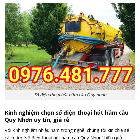
Số điện thoại hút hầm cầu Quy nhơn
Kinh nghiệm chọn số điện thoại hút hầm cầu
Quy Nhơn uy tín, giá rẻ
Với kinh nghiệm nhiều năm trong nghề, chúng tôi xin chia sẻ
cách tìm “số điện thoại hút hầm cầu Quy Nhơn” hiệu quả.