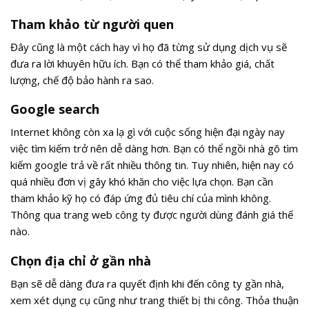
Tham khảo từ người quen
Đây cũng là một cách hay vì họ đã từng sử dụng dịch vụ sẽ
đưa ra lời khuyên hữu ích. Bạn có thể tham khảo giá, chất
lượng, chế độ bảo hành ra sao.
Google search
Internet không còn xa lạ gì với cuộc sống hiện đại ngày nay
việc tìm kiếm trở nên dễ dàng hơn. Bạn có thể ngồi nhà gõ tìm
kiếm google trả về rất nhiều thông tin. Tuy nhiên, hiện nay có
quá nhiều đơn vị gây khó khăn cho việc lựa chọn. Bạn cần
tham khảo kỹ họ có đáp ứng đủ tiêu chí của mình không.
Thông qua trang web công ty được người dùng đánh giá thế
nào.
Chọn địa chỉ ở gần nhà
Bạn sẽ dễ dàng đưa ra quyết định khi đến công ty gần nhà,
xem xét dụng cụ cũng như trang thiết bị thi công. Thỏa thuận