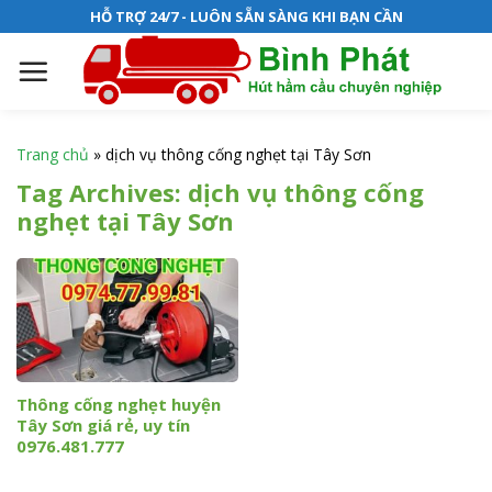
S
HỖ TRỢ 24/7 - LUÔN SẴN SÀNG KHI BẠN CẦN
k
i
p
t
o
Trang chủ
»
dịch vụ thông cống nghẹt tại Tây Sơn
c
Tag Archives:
dịch vụ thông cống
o
nghẹt tại Tây Sơn
n
t
e
n
t
Thông cống nghẹt huyện
Tây Sơn giá rẻ, uy tín
0976.481.777