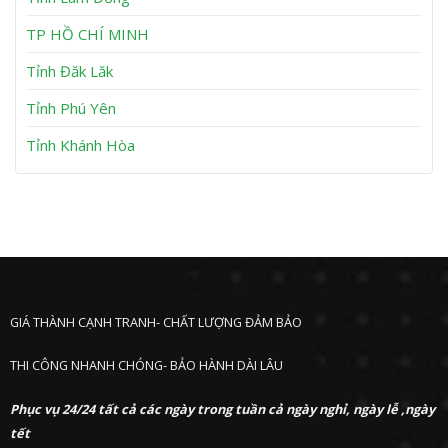
n
P
h
TP HỒ CHÍ MINH
ư
ớ
Tỉnh Đăk Lăk
c
Tỉnh Phú Yên
Tỉnh Khánh Hòa
GIÁ THÀNH CẠNH TRANH- CHẤT LƯỢNG ĐẢM BẢO
THI CÔNG NHANH CHÓNG- BẢO HÀNH DÀI LÂU
Phục vụ 24/24 tất cả các ngày trong tuần cả ngày nghỉ, ngày lễ ,ngày
tết