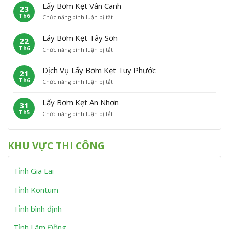
ấ
m
P
Â
Lấy Bơm Kẹt Vân Canh
23
y
K
h
n
Th6
ở
Chức năng bình luận bị tắt
B
ẹ
ù
L
ơ
t
C
ấ
m
P
á
Láy Bơm Kẹt Tây Sơn
22
y
K
h
t
Th6
ở
Chức năng bình luận bị tắt
B
ẹ
ù
L
ơ
t
M
á
m
V
ỹ
Dịch Vụ Lấy Bơm Kẹt Tuy Phước
21
y
K
ĩ
Th6
ở
Chức năng bình luận bị tắt
B
ẹ
n
D
ơ
t
h
ị
m
V
T
Lấy Bơm Kẹt An Nhơn
31
c
K
â
h
Th5
ở
Chức năng bình luận bị tắt
h
ẹ
n
ạ
L
V
t
C
n
ấ
ụ
T
a
h
y
L
â
n
KHU VỰC THI CÔNG
B
ấ
y
h
ơ
y
S
m
B
ơ
Tỉnh Gia Lai
K
ơ
n
ẹ
m
t
K
Tỉnh Kontum
A
ẹ
n
t
Tỉnh bình định
N
T
h
u
Tỉnh Lâm Đồng
ơ
y