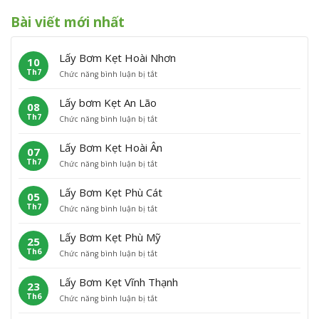
Bài viết mới nhất
Lấy Bơm Kẹt Hoài Nhơn
10
Th7
ở
Chức năng bình luận bị tắt
L
ấ
Lấy bơm Kẹt An Lão
08
y
Th7
ở
Chức năng bình luận bị tắt
B
L
ơ
ấ
m
Lấy Bơm Kẹt Hoài Ân
07
y
K
Th7
ở
Chức năng bình luận bị tắt
b
ẹ
L
ơ
t
ấ
m
H
Lấy Bơm Kẹt Phù Cát
05
y
K
o
Th7
ở
Chức năng bình luận bị tắt
B
ẹ
à
L
ơ
t
i
ấ
m
A
N
Lấy Bơm Kẹt Phù Mỹ
25
y
K
n
h
Th6
ở
Chức năng bình luận bị tắt
B
ẹ
L
ơ
L
ơ
t
ã
n
ấ
m
H
o
Lấy Bơm Kẹt Vĩnh Thạnh
23
y
K
o
Th6
ở
Chức năng bình luận bị tắt
B
ẹ
à
L
ơ
t
i