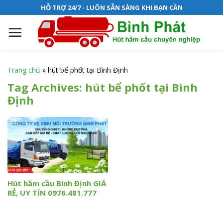
S
HỖ TRỢ 24/7 - LUÔN SẴN SÀNG KHI BẠN CẦN
k
i
p
t
o
Trang chủ
»
hút bể phốt tại Bình Định
c
Tag Archives:
hút bể phốt tại Bình
o
Định
n
t
e
n
t
Hút hầm cầu Bình Định GIÁ
RẺ, UY TÍN 0976.481.777