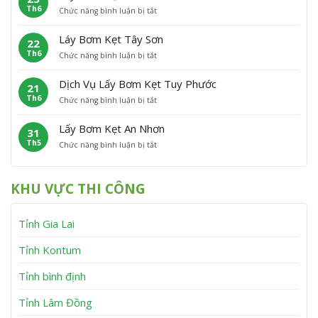
h
n
Th6
ở
Chức năng bình luận bị tắt
B
ẹ
ù
L
ơ
t
C
ấ
m
P
á
Láy Bơm Kẹt Tây Sơn
22
y
K
h
t
Th6
ở
Chức năng bình luận bị tắt
B
ẹ
ù
L
ơ
t
M
á
m
V
ỹ
Dịch Vụ Lấy Bơm Kẹt Tuy Phước
21
y
K
ĩ
Th6
ở
Chức năng bình luận bị tắt
B
ẹ
n
D
ơ
t
h
ị
m
V
T
Lấy Bơm Kẹt An Nhơn
31
c
K
â
h
Th5
ở
Chức năng bình luận bị tắt
h
ẹ
n
ạ
L
V
t
C
n
ấ
ụ
T
a
h
y
L
â
n
KHU VỰC THI CÔNG
B
ấ
y
h
ơ
y
S
m
B
ơ
Tỉnh Gia Lai
K
ơ
n
ẹ
m
t
K
Tỉnh Kontum
A
ẹ
n
t
Tỉnh bình định
N
T
h
u
Tỉnh Lâm Đồng
ơ
y
n
P