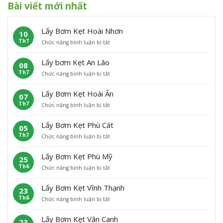
Bài viết mới nhất
Lấy Bơm Kẹt Hoài Nhơn
10
Th7
ở
Chức năng bình luận bị tắt
L
ấ
Lấy bơm Kẹt An Lão
08
y
Th7
ở
Chức năng bình luận bị tắt
B
L
ơ
ấ
m
Lấy Bơm Kẹt Hoài Ân
07
y
K
Th7
ở
Chức năng bình luận bị tắt
b
ẹ
L
ơ
t
ấ
m
H
Lấy Bơm Kẹt Phù Cát
05
y
K
o
Th7
ở
Chức năng bình luận bị tắt
B
ẹ
à
L
ơ
t
i
ấ
m
A
N
Lấy Bơm Kẹt Phù Mỹ
25
y
K
n
h
Th6
ở
Chức năng bình luận bị tắt
B
ẹ
L
ơ
L
ơ
t
ã
n
ấ
m
H
o
Lấy Bơm Kẹt Vĩnh Thạnh
23
y
K
o
Th6
ở
Chức năng bình luận bị tắt
B
ẹ
à
L
ơ
t
i
ấ
m
P
Â
Lấy Bơm Kẹt Vân Canh
23
y
K