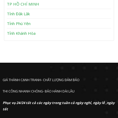
h
TP HỒ CHÍ MINH
ư
ớ
Tỉnh Đăk Lăk
c
Tỉnh Phú Yên
Tỉnh Khánh Hòa
GIÁ THÀNH CẠNH TRANH- CHẤT LƯỢNG ĐẢM BẢO
THI CÔNG NHANH CHÓNG- BẢO HÀNH DÀI LÂU
Phục vụ 24/24 tất cả các ngày trong tuần cả ngày nghỉ, ngày lễ ,ngày
tết