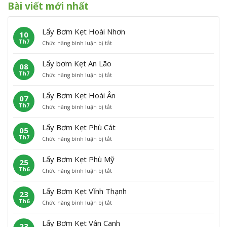
Bài viết mới nhất
Lấy Bơm Kẹt Hoài Nhơn
10
Th7
ở
Chức năng bình luận bị tắt
L
ấ
Lấy bơm Kẹt An Lão
08
y
Th7
ở
Chức năng bình luận bị tắt
B
L
ơ
ấ
m
Lấy Bơm Kẹt Hoài Ân
07
y
K
Th7
ở
Chức năng bình luận bị tắt
b
ẹ
L
ơ
t
ấ
m
H
Lấy Bơm Kẹt Phù Cát
05
y
K
o
Th7
ở
Chức năng bình luận bị tắt
B
ẹ
à
L
ơ
t
i
ấ
m
A
N
Lấy Bơm Kẹt Phù Mỹ
25
y
K
n
h
Th6
ở
Chức năng bình luận bị tắt
B
ẹ
L
ơ
L
ơ
t
ã
n
ấ
m
H
o
Lấy Bơm Kẹt Vĩnh Thạnh
23
y
K
o
Th6
ở
Chức năng bình luận bị tắt
B
ẹ
à
L
ơ
t
i
ấ
m
P
Â
Lấy Bơm Kẹt Vân Canh
23
y
K