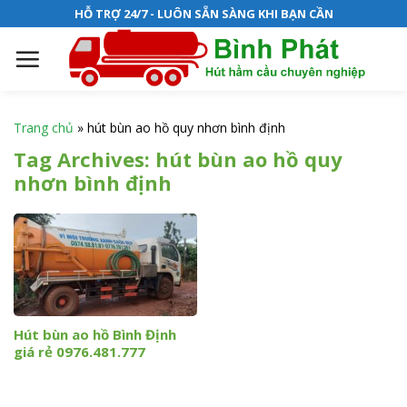
S
HỖ TRỢ 24/7 - LUÔN SẴN SÀNG KHI BẠN CẦN
k
i
p
t
o
Trang chủ
»
hút bùn ao hồ quy nhơn bình định
c
Tag Archives:
hút bùn ao hồ quy
o
nhơn bình định
n
t
e
n
t
Hút bùn ao hồ Bình Định
giá rẻ 0976.481.777