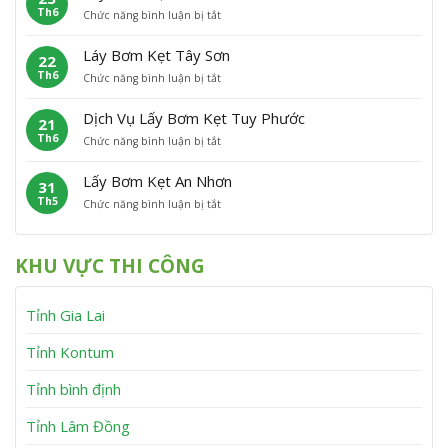
h
n
Th6
ở
Chức năng bình luận bị tắt
B
ẹ
ù
L
ơ
t
C
ấ
m
P
á
Láy Bơm Kẹt Tây Sơn
22
y
K
h
t
Th6
ở
Chức năng bình luận bị tắt
B
ẹ
ù
L
ơ
t
M
á
m
V
ỹ
Dịch Vụ Lấy Bơm Kẹt Tuy Phước
21
y
K
ĩ
Th6
ở
Chức năng bình luận bị tắt
B
ẹ
n
D
ơ
t
h
ị
m
V
T
Lấy Bơm Kẹt An Nhơn
31
c
K
â
h
Th5
ở
Chức năng bình luận bị tắt
h
ẹ
n
ạ
L
V
t
C
n
ấ
ụ
T
a
h
y
L
â
n
KHU VỰC THI CÔNG
B
ấ
y
h
ơ
y
S
m
B
ơ
Tỉnh Gia Lai
K
ơ
n
ẹ
m
t
K
Tỉnh Kontum
A
ẹ
n
t
Tỉnh bình định
N
T
h
u
Tỉnh Lâm Đồng
ơ
y
n
P