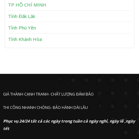
h
TP HỒ CHÍ MINH
ư
ớ
Tỉnh Đăk Lăk
c
Tỉnh Phú Yên
Tỉnh Khánh Hòa
GIÁ THÀNH CẠNH TRANH- CHẤT LƯỢNG ĐẢM BẢO
THI CÔNG NHANH CHÓNG- BẢO HÀNH DÀI LÂU
Phục vụ 24/24 tất cả các ngày trong tuần cả ngày nghỉ, ngày lễ ,ngày
tết