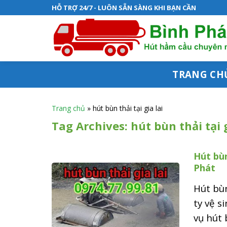
S
HỖ TRỢ 24/7 - LUÔN SẴN SÀNG KHI BẠN CẦN
k
i
p
t
TRANG CH
o
c
Trang chủ
»
hút bùn thải tại gia lai
o
Tag Archives:
hút bùn thải tại g
n
Hút bùn
t
Phát
e
Hút bùn
n
ty vệ s
t
vụ hút 