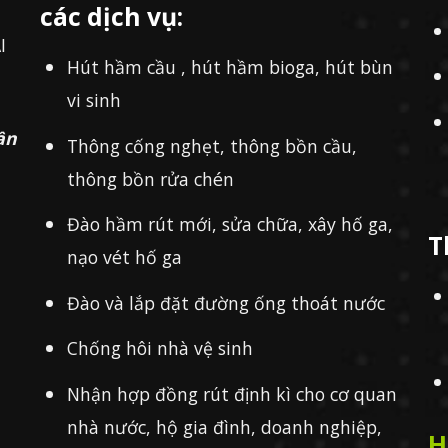
các dịch vụ:
I
Hút hầm cầu , hút hầm bioga, hút bùn
vi sinh
ần
Thông cống nghẹt, thông bồn cầu,
thông bồn rửa chén
Đào hầm rút mới, sửa chữa, xây hố ga,
T
nạo vét hố ga
Đào và lắp đặt đường ống thoát nước
Chống hôi nhà vệ sinh
Nhận hợp đồng rút định kì cho cơ quan
nhà nước, hộ gia đình, doanh nghiệp,
H