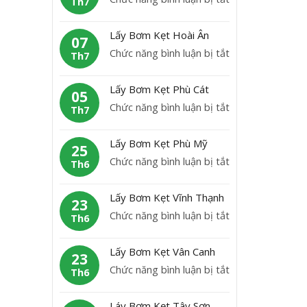
Th7
B
L
ơ
ấ
Lấy Bơm Kẹt Hoài Ân
m
07
y
ở
Chức năng bình luận bị tắt
K
Th7
b
L
ẹ
ơ
ấ
t
Lấy Bơm Kẹt Phù Cát
m
05
y
H
ở
Chức năng bình luận bị tắt
K
Th7
B
o
L
ẹ
ơ
à
ấ
t
Lấy Bơm Kẹt Phù Mỹ
m
25
i
y
A
ở
Chức năng bình luận bị tắt
K
Th6
N
B
n
L
ẹ
h
ơ
L
ấ
t
ơ
Lấy Bơm Kẹt Vĩnh Thạnh
m
23
ã
y
H
n
ở
Chức năng bình luận bị tắt
K
Th6
o
B
o
L
ẹ
ơ
à
ấ
t
Lấy Bơm Kẹt Vân Canh
m
23
i
y
P
ở
Chức năng bình luận bị tắt
K
Th6
Â
B
h
L
ẹ
n
ơ
ù
ấ
t
Láy Bơm Kẹt Tây Sơn