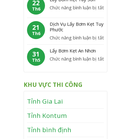
m
22
C
y
P
ở
Chức năng bình luận bị tắt
K
Th6
á
B
h
L
ẹ
t
ơ
ù
á
t
Dịch Vụ Lấy Bơm Kẹt Tuy
m
21
M
y
Phước
V
K
Th6
ỹ
B
ĩ
ở
Chức năng bình luận bị tắt
ẹ
ơ
n
D
t
m
Lấy Bơm Kẹt An Nhơn
h
ị
31
V
K
T
ở
Chức năng bình luận bị tắt
c
Th5
â
ẹ
h
L
h
n
t
ạ
ấ
V
C
T
n
y
ụ
a
KHU VỰC THI CÔNG
â
h
B
L
n
y
ơ
ấ
h
S
Tỉnh Gia Lai
m
y
ơ
K
B
n
Tỉnh Kontum
ẹ
ơ
t
m
Tỉnh bình định
A
K
n
ẹ