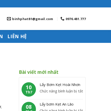
binhphat81@gmail.com
0976.481.777
N
LIÊN HỆ
Bài viết mới nhất
Lấy Bơm Kẹt Hoài Nhơn
10
ở
Chức năng bình luận bị tắt
Th7
L
ấ
Lấy bơm Kẹt An Lão
.
08
y
ở
Chức năng bình luận bị tắt