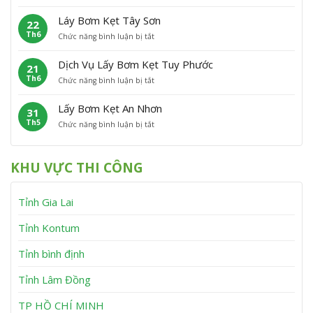
L
ơ
t
C
ấ
m
P
á
Láy Bơm Kẹt Tây Sơn
22
y
K
h
t
Th6
ở
Chức năng bình luận bị tắt
B
ẹ
ù
L
ơ
t
M
á
m
V
ỹ
Dịch Vụ Lấy Bơm Kẹt Tuy Phước
21
y
K
ĩ
Th6
ở
Chức năng bình luận bị tắt
B
ẹ
n
D
ơ
t
h
ị
m
V
T
Lấy Bơm Kẹt An Nhơn
31
c
K
â
h
Th5
ở
Chức năng bình luận bị tắt
h
ẹ
n
ạ
L
V
t
C
n
ấ
ụ
T
a
h
y
L
â
n
KHU VỰC THI CÔNG
B
ấ
y
h
ơ
y
S
m
B
ơ
Tỉnh Gia Lai
K
ơ
n
ẹ
m
t
K
Tỉnh Kontum
A
ẹ
n
t
Tỉnh bình định
N
T
h
u
Tỉnh Lâm Đồng
ơ
y
n
P
h
TP HỒ CHÍ MINH