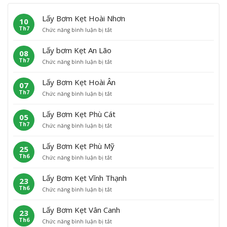
Lấy Bơm Kẹt Hoài Nhơn
10
Th7
ở
Chức năng bình luận bị tắt
L
ấ
Lấy bơm Kẹt An Lão
08
y
Th7
ở
Chức năng bình luận bị tắt
B
L
ơ
ấ
m
Lấy Bơm Kẹt Hoài Ân
07
y
K
Th7
ở
Chức năng bình luận bị tắt
b
ẹ
L
ơ
t
ấ
m
H
Lấy Bơm Kẹt Phù Cát
05
y
K
o
Th7
ở
Chức năng bình luận bị tắt
B
ẹ
à
L
ơ
t
i
ấ
m
A
N
Lấy Bơm Kẹt Phù Mỹ
25
y
K
n
h
Th6
ở
Chức năng bình luận bị tắt
B
ẹ
L
ơ
L
ơ
t
ã
n
ấ
m
H
o
Lấy Bơm Kẹt Vĩnh Thạnh
23
y
K
o
Th6
ở
Chức năng bình luận bị tắt
B
ẹ
à
L
ơ
t
i
ấ
m
P
Â
Lấy Bơm Kẹt Vân Canh
23
y
K
h
n
Th6
ở
Chức năng bình luận bị tắt
B
ẹ
ù