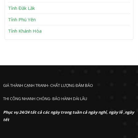
ư
ớ
Tỉnh Đăk Lăk
c
Tỉnh Phú Yên
Tỉnh Khánh Hòa
GIÁ THÀNH CẠNH TRANH- CHẤT LƯỢNG ĐẢM BẢO
THI CÔNG NHANH CHÓNG- BẢO HÀNH DÀI LÂU
Phục vụ 24/24 tất cả các ngày trong tuần cả ngày nghỉ, ngày lễ ,ngày
tết