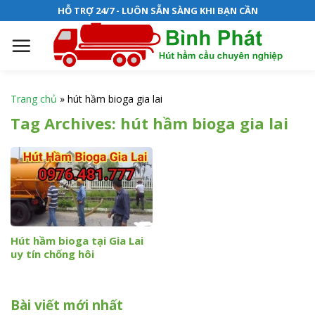
S
HỖ TRỢ 24/7 - LUÔN SẴN SÀNG KHI BẠN CẦN
k
i
p
t
o
Trang chủ
»
hút hầm bioga gia lai
c
Tag Archives:
hút hầm bioga gia lai
o
n
t
e
n
t
Hút hầm bioga tại Gia Lai
uy tín chống hôi
Bài viết mới nhất