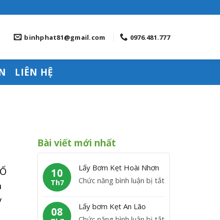
binhphat81@gmail.com
0976.481.777
N
LIÊN HỆ
Bài viết mới nhất
Lấy Bơm Kẹt Hoài Nhơn
SỐ
10
ở
Chức năng bình luận bị tắt
Th7
n
L
y
ấ
Lấy bơm Kẹt An Lão
08
y
ở
Chức năng bình luận bị tắt