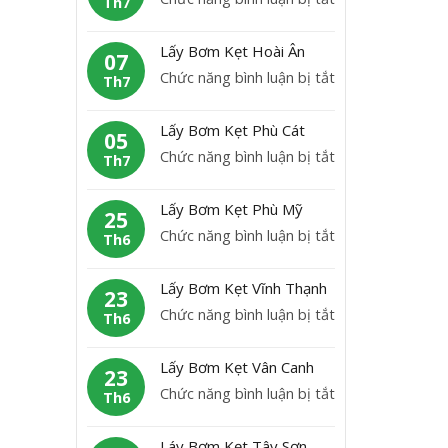
Th7
B
L
ơ
ấ
Lấy Bơm Kẹt Hoài Ân
m
07
y
ở
Chức năng bình luận bị tắt
K
Th7
b
L
ẹ
ơ
ấ
t
Lấy Bơm Kẹt Phù Cát
m
05
y
H
ở
Chức năng bình luận bị tắt
K
Th7
B
o
L
ẹ
ơ
à
ấ
t
Lấy Bơm Kẹt Phù Mỹ
m
25
i
y
A
ở
Chức năng bình luận bị tắt
K
Th6
N
B
n
L
ẹ
h
ơ
L
ấ
t
ơ
Lấy Bơm Kẹt Vĩnh Thạnh
m
23
ã
y
H
n
ở
Chức năng bình luận bị tắt
K
Th6
o
B
o
L
ẹ
ơ
à
ấ
t
Lấy Bơm Kẹt Vân Canh
m
23
i
y
P
ở
Chức năng bình luận bị tắt
K
Th6
Â
B
h
L
ẹ
n
ơ
ù
ấ
t
Láy Bơm Kẹt Tây Sơn