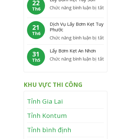
m
22
C
y
P
ở
Chức năng bình luận bị tắt
K
Th6
á
B
h
L
ẹ
t
ơ
ù
á
t
Dịch Vụ Lấy Bơm Kẹt Tuy
m
21
M
y
Phước
V
K
Th6
ỹ
B
ĩ
ở
Chức năng bình luận bị tắt
ẹ
ơ
n
D
t
m
Lấy Bơm Kẹt An Nhơn
h
ị
31
V
K
T
ở
Chức năng bình luận bị tắt
c
Th5
â
ẹ
h
L
h
n
t
ạ
ấ
V
C
T
n
y
ụ
a
KHU VỰC THI CÔNG
â
h
B
L
n
y
ơ
ấ
h
S
Tỉnh Gia Lai
m
y
ơ
K
B
n
Tỉnh Kontum
ẹ
ơ
t
m
Tỉnh bình định
A
K
n
ẹ