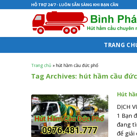
S
HỖ TRỢ 24/7 - LUÔN SẴN SÀNG KHI BẠN CẦN
k
i
p
t
TRANG CH
o
c
Trang chủ
»
hút hầm cầu đức phổ
o
Tag Archives:
hút hầm cầu đức
n
Hút hầ
t
e
DỊCH V
n
1 Bạn đ
đang tì
t
để giải 