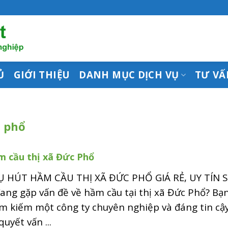
Ủ
GIỚI THIỆU
DANH MỤC DỊCH VỤ
TƯ VẤ
 phổ
m cầu thị xã Đức Phổ
Ụ HÚT HẦM CẦU THỊ XÃ ĐỨC PHỔ GIÁ RẺ, UY TÍN 
ang gặp vấn đề về hầm cầu tại thị xã Đức Phổ? Bạ
m kiếm một công ty chuyên nghiệp và đáng tin cậ
quyết vấn ...