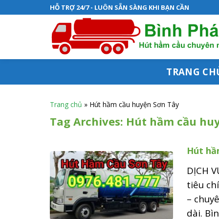
S
HỖ TRỢ 24/7 - LUÔN SẴN SÀNG KHI BẠN CẦN
k
i
p
t
TRANG CH
o
c
Trang chủ
»
Hút hầm cầu huyện Sơn Tây
o
Tag Archives:
Hút hầm cầu huy
n
Hút hầ
t
e
DỊCH V
n
tiêu ch
– chuyê
t
dài. Bì