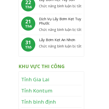
m
22
C
y
P
ở
Chức năng bình luận bị tắt
K
Th6
á
B
h
L
ẹ
t
ơ
ù
á
t
Dịch Vụ Lấy Bơm Kẹt Tuy
m
21
M
y
Phước
V
K
Th6
ỹ
B
ĩ
ở
Chức năng bình luận bị tắt
ẹ
ơ
n
D
t
m
Lấy Bơm Kẹt An Nhơn
h
ị
31
V
K
T
ở
Chức năng bình luận bị tắt
c
Th5
â
ẹ
h
L
h
n
t
ạ
ấ
V
C
T
n
y
ụ
a
KHU VỰC THI CÔNG
â
h
B
L
n
y
ơ
ấ
h
S
Tỉnh Gia Lai
m
y
ơ
K
B
n
Tỉnh Kontum
ẹ
ơ
t
m
Tỉnh bình định
A
K
n
ẹ