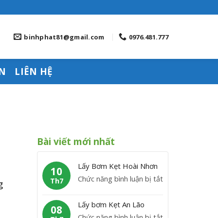
binhphat81@gmail.com
0976.481.777
N
LIÊN HỆ
Bài viết mới nhất
Lấy Bơm Kẹt Hoài Nhơn
10
ở
Chức năng bình luận bị tắt
Th7
g
L
ấ
Lấy bơm Kẹt An Lão
08
y
ở
Chức năng bình luận bị tắt