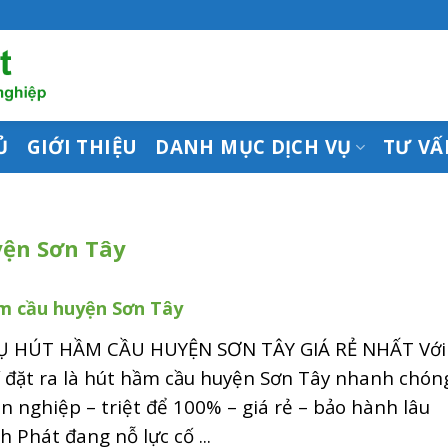
Ủ
GIỚI THIỆU
DANH MỤC DỊCH VỤ
TƯ VẤ
ện Sơn Tây
m cầu huyện Sơn Tây
Ụ HÚT HẦM CẦU HUYỆN SƠN TÂY GIÁ RẺ NHẤT Với
í đặt ra là hút hầm cầu huyện Sơn Tây nhanh chón
n nghiệp – triệt để 100% – giá rẻ – bảo hành lâu
nh Phát đang nỗ lực cố ...