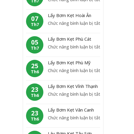
Th7
B
L
ơ
ấ
Lấy Bơm Kẹt Hoài Ân
m
07
y
ở
Chức năng bình luận bị tắt
K
Th7
b
L
ẹ
ơ
ấ
t
Lấy Bơm Kẹt Phù Cát
m
05
y
H
ở
Chức năng bình luận bị tắt
K
Th7
B
o
L
ẹ
ơ
à
ấ
t
Lấy Bơm Kẹt Phù Mỹ
m
25
i
y
A
ở
Chức năng bình luận bị tắt
K
Th6
N
B
n
L
ẹ
h
ơ
L
ấ
t
ơ
Lấy Bơm Kẹt Vĩnh Thạnh
m
23
ã
y
H
n
ở
Chức năng bình luận bị tắt
K
Th6
o
B
o
L
ẹ
ơ
à
ấ
t
Lấy Bơm Kẹt Vân Canh
m
23
i
y
P
ở
Chức năng bình luận bị tắt
K
Th6
Â
B
h
L
ẹ
n
ơ
ù
ấ
t
Láy Bơm Kẹt Tây Sơn