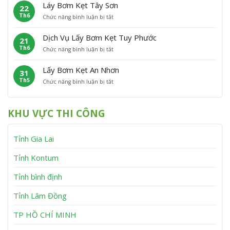
ấ
m
P
á
Láy Bơm Kẹt Tây Sơn
22
y
K
h
t
Th6
ở
Chức năng bình luận bị tắt
B
ẹ
ù
L
ơ
t
M
á
m
V
ỹ
Dịch Vụ Lấy Bơm Kẹt Tuy Phước
21
y
K
ĩ
Th6
ở
Chức năng bình luận bị tắt
B
ẹ
n
D
ơ
t
h
ị
m
V
T
Lấy Bơm Kẹt An Nhơn
31
c
K
â
h
Th5
ở
Chức năng bình luận bị tắt
h
ẹ
n
ạ
L
V
t
C
n
ấ
ụ
T
a
h
y
L
â
n
KHU VỰC THI CÔNG
B
ấ
y
h
ơ
y
S
m
B
ơ
Tỉnh Gia Lai
K
ơ
n
ẹ
m
t
K
Tỉnh Kontum
A
ẹ
n
t
Tỉnh bình định
N
T
h
u
Tỉnh Lâm Đồng
ơ
y
n
P
h
TP HỒ CHÍ MINH
ư
ớ