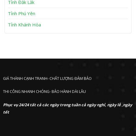
Tỉnh Đăk Lăk
c
Tỉnh Phú Yên
Tỉnh Khánh Hòa
GIÁ THÀNH CẠNH TRANH- CHẤT LƯỢNG ĐẢM BẢO
THI CÔNG NHANH CHÓNG- BẢO HÀNH DÀI LÂU
Phục vụ 24/24 tất cả các ngày trong tuần cả ngày nghỉ, ngày lễ ,ngày
tết