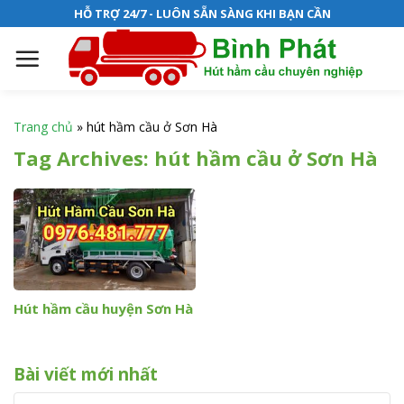
S
HỖ TRỢ 24/7 - LUÔN SẴN SÀNG KHI BẠN CẦN
k
i
p
t
o
Trang chủ
»
hút hầm cầu ở Sơn Hà
c
Tag Archives:
hút hầm cầu ở Sơn Hà
o
n
t
e
n
t
Hút hầm cầu huyện Sơn Hà
Bài viết mới nhất