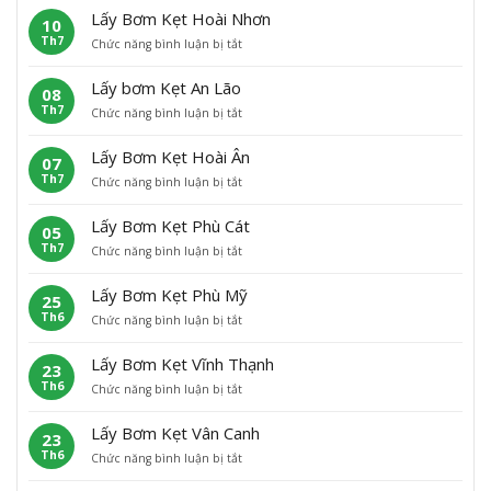
Lấy Bơm Kẹt Hoài Nhơn
10
Th7
ở
Chức năng bình luận bị tắt
L
ấ
Lấy bơm Kẹt An Lão
08
y
Th7
ở
Chức năng bình luận bị tắt
B
L
ơ
ấ
m
Lấy Bơm Kẹt Hoài Ân
07
y
K
Th7
ở
Chức năng bình luận bị tắt
b
ẹ
L
ơ
t
ấ
m
H
Lấy Bơm Kẹt Phù Cát
05
y
K
o
Th7
ở
Chức năng bình luận bị tắt
B
ẹ
à
L
ơ
t
i
ấ
m
A
N
Lấy Bơm Kẹt Phù Mỹ
25
y
K
n
h
Th6
ở
Chức năng bình luận bị tắt
B
ẹ
L
ơ
L
ơ
t
ã
n
ấ
m
H
o
Lấy Bơm Kẹt Vĩnh Thạnh
23
y
K
o
Th6
ở
Chức năng bình luận bị tắt
B
ẹ
à
L
ơ
t
i
ấ
m
P
Â
Lấy Bơm Kẹt Vân Canh
23
y
K
h
n
Th6
ở
Chức năng bình luận bị tắt
B
ẹ
ù
L
ơ
t
C