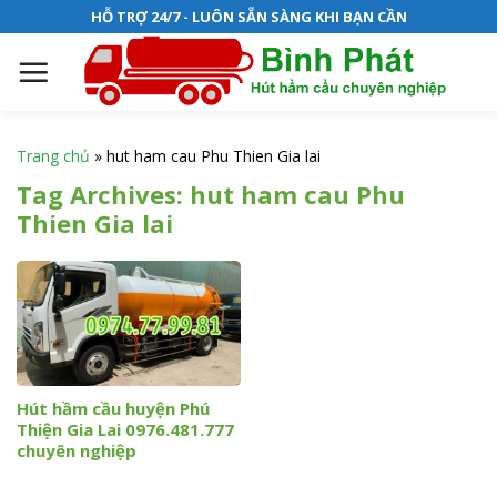
S
HỖ TRỢ 24/7 - LUÔN SẴN SÀNG KHI BẠN CẦN
k
i
p
t
o
Trang chủ
»
hut ham cau Phu Thien Gia lai
c
Tag Archives:
hut ham cau Phu
o
Thien Gia lai
n
t
e
n
t
Hút hầm cầu huyện Phú
Thiện Gia Lai 0976.481.777
chuyên nghiệp