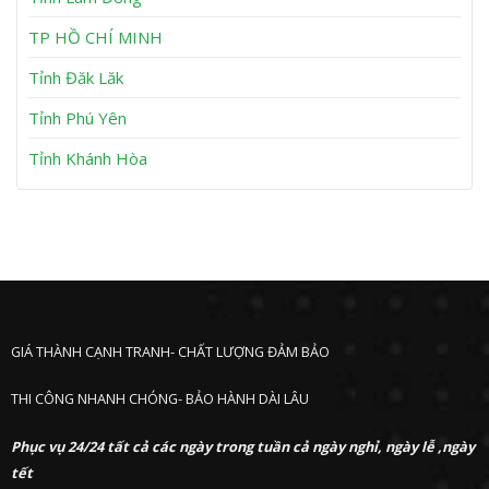
n
P
h
TP HỒ CHÍ MINH
ư
ớ
Tỉnh Đăk Lăk
c
Tỉnh Phú Yên
Tỉnh Khánh Hòa
GIÁ THÀNH CẠNH TRANH- CHẤT LƯỢNG ĐẢM BẢO
THI CÔNG NHANH CHÓNG- BẢO HÀNH DÀI LÂU
Phục vụ 24/24 tất cả các ngày trong tuần cả ngày nghỉ, ngày lễ ,ngày
tết