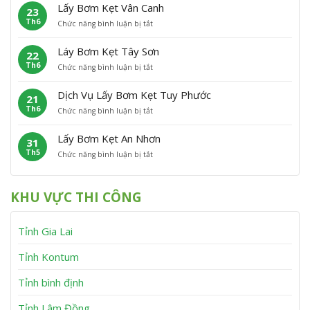
ấ
m
P
Â
Lấy Bơm Kẹt Vân Canh
23
y
K
h
n
Th6
ở
Chức năng bình luận bị tắt
B
ẹ
ù
L
ơ
t
C
ấ
m
P
á
Láy Bơm Kẹt Tây Sơn
22
y
K
h
t
Th6
ở
Chức năng bình luận bị tắt
B
ẹ
ù
L
ơ
t
M
á
m
V
ỹ
Dịch Vụ Lấy Bơm Kẹt Tuy Phước
21
y
K
ĩ
Th6
ở
Chức năng bình luận bị tắt
B
ẹ
n
D
ơ
t
h
ị
m
V
T
Lấy Bơm Kẹt An Nhơn
31
c
K
â
h
Th5
ở
Chức năng bình luận bị tắt
h
ẹ
n
ạ
L
V
t
C
n
ấ
ụ
T
a
h
y
L
â
n
KHU VỰC THI CÔNG
B
ấ
y
h
ơ
y
S
m
B
ơ
Tỉnh Gia Lai
K
ơ
n
ẹ
m
t
K
Tỉnh Kontum
A
ẹ
n
t
Tỉnh bình định
N
T
h
u
Tỉnh Lâm Đồng
ơ
y