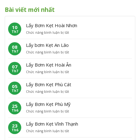
Bài viết mới nhất
Lấy Bơm Kẹt Hoài Nhơn
10
Th7
ở
Chức năng bình luận bị tắt
L
ấ
Lấy bơm Kẹt An Lão
08
y
Th7
ở
Chức năng bình luận bị tắt
B
L
ơ
ấ
m
Lấy Bơm Kẹt Hoài Ân
07
y
K
Th7
ở
Chức năng bình luận bị tắt
b
ẹ
L
ơ
t
ấ
m
H
Lấy Bơm Kẹt Phù Cát
05
y
K
o
Th7
ở
Chức năng bình luận bị tắt
B
ẹ
à
L
ơ
t
i
ấ
m
A
N
Lấy Bơm Kẹt Phù Mỹ
25
y
K
n
h
Th6
ở
Chức năng bình luận bị tắt
B
ẹ
L
ơ
L
ơ
t
ã
n
ấ
m
H
o
Lấy Bơm Kẹt Vĩnh Thạnh
23
y
K
o
Th6
ở
Chức năng bình luận bị tắt
B
ẹ
à
L
ơ
t
i