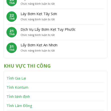
h
n
Th6
ở
Chức năng bình luận bị tắt
B
ẹ
ù
L
ơ
t
C
ấ
m
P
á
Láy Bơm Kẹt Tây Sơn
22
y
K
h
t
Th6
ở
Chức năng bình luận bị tắt
B
ẹ
ù
L
ơ
t
M
á
m
V
ỹ
Dịch Vụ Lấy Bơm Kẹt Tuy Phước
21
y
K
ĩ
Th6
ở
Chức năng bình luận bị tắt
B
ẹ
n
D
ơ
t
h
ị
m
V
T
Lấy Bơm Kẹt An Nhơn
31
c
K
â
h
Th5
ở
Chức năng bình luận bị tắt
h
ẹ
n
ạ
L
V
t
C
n
ấ
ụ
T
a
h
y
L
â
n
KHU VỰC THI CÔNG
B
ấ
y
h
ơ
y
S
m
B
ơ
Tỉnh Gia Lai
K
ơ
n
ẹ
m
t
K
Tỉnh Kontum
A
ẹ
n
t
Tỉnh bình định
N
T
h
u
Tỉnh Lâm Đồng
ơ
y
n
P