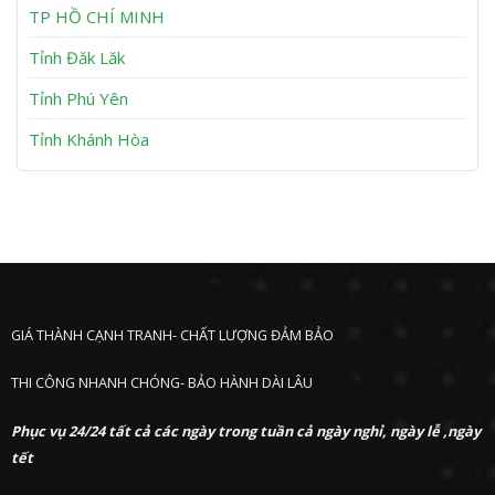
h
TP HỒ CHÍ MINH
ư
ớ
Tỉnh Đăk Lăk
c
Tỉnh Phú Yên
Tỉnh Khánh Hòa
GIÁ THÀNH CẠNH TRANH- CHẤT LƯỢNG ĐẢM BẢO
THI CÔNG NHANH CHÓNG- BẢO HÀNH DÀI LÂU
Phục vụ 24/24 tất cả các ngày trong tuần cả ngày nghỉ, ngày lễ ,ngày
tết