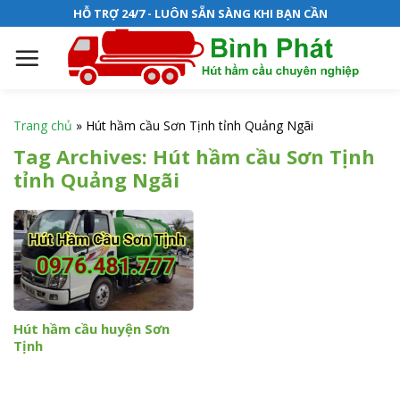
S
HỖ TRỢ 24/7 - LUÔN SẴN SÀNG KHI BẠN CẦN
k
i
p
t
o
Trang chủ
»
Hút hầm cầu Sơn Tịnh tỉnh Quảng Ngãi
c
Tag Archives:
Hút hầm cầu Sơn Tịnh
o
tỉnh Quảng Ngãi
n
t
e
n
t
Hút hầm cầu huyện Sơn
Tịnh