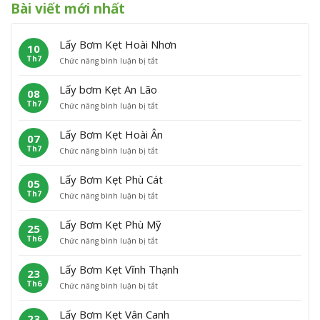
Bài viết mới nhất
Lấy Bơm Kẹt Hoài Nhơn
10
Th7
ở
Chức năng bình luận bị tắt
L
ấ
Lấy bơm Kẹt An Lão
08
y
Th7
ở
Chức năng bình luận bị tắt
B
L
ơ
ấ
m
Lấy Bơm Kẹt Hoài Ân
07
y
K
Th7
ở
Chức năng bình luận bị tắt
b
ẹ
L
ơ
t
ấ
m
H
Lấy Bơm Kẹt Phù Cát
05
y
K
o
Th7
ở
Chức năng bình luận bị tắt
B
ẹ
à
L
ơ
t
i
ấ
m
A
N
Lấy Bơm Kẹt Phù Mỹ
25
y
K
n
h
Th6
ở
Chức năng bình luận bị tắt
B
ẹ
L
ơ
L
ơ
t
ã
n
ấ
m
H
o
Lấy Bơm Kẹt Vĩnh Thạnh
23
y
K
o
Th6
ở
Chức năng bình luận bị tắt
B
ẹ
à
L
ơ
t
i
ấ
m
P
Â
Lấy Bơm Kẹt Vân Canh
23
y
K