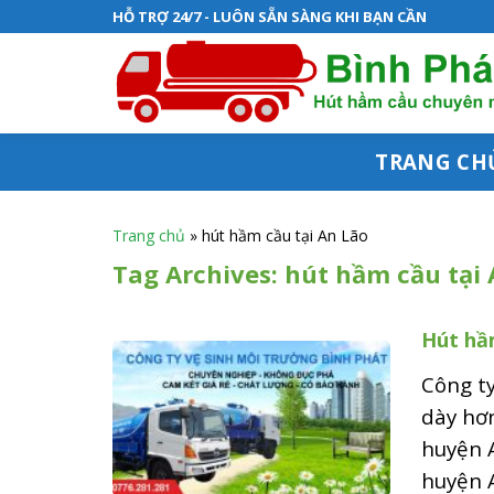
S
HỖ TRỢ 24/7 - LUÔN SẴN SÀNG KHI BẠN CẦN
k
i
p
t
TRANG CH
o
c
Trang chủ
»
hút hầm cầu tại An Lão
o
Tag Archives:
hút hầm cầu tại 
n
Hút hầ
t
e
Công ty
n
dày hơ
huyện 
t
huyện A