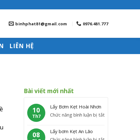
binhphat81@gmail.com
0976.481.777
N
LIÊN HỆ
Bài viết mới nhất
Lấy Bơm Kẹt Hoài Nhơn
bề
10
ở
Chức năng bình luận bị tắt
Th7
L
ầu
ấ
Lấy bơm Kẹt An Lão
08
y
ở
Chức năng bình luận bị tắt