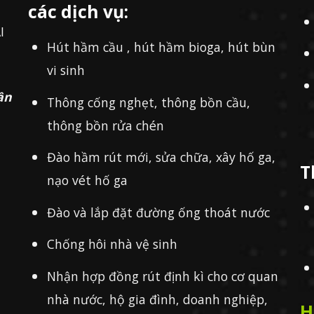
các dịch vụ:
I
Hút hầm cầu , hút hầm bioga, hút bùn
vi sinh
ần
Thông cống nghẹt, thông bồn cầu,
thông bồn rửa chén
Đào hầm rút mới, sửa chữa, xây hố ga,
T
nạo vét hố ga
Đào và lắp đặt đường ống thoát nước
Chống hôi nhà vệ sinh
Nhận hợp đồng rút định kì cho cơ quan
nhà nước, hộ gia đình, doanh nghiệp,
H