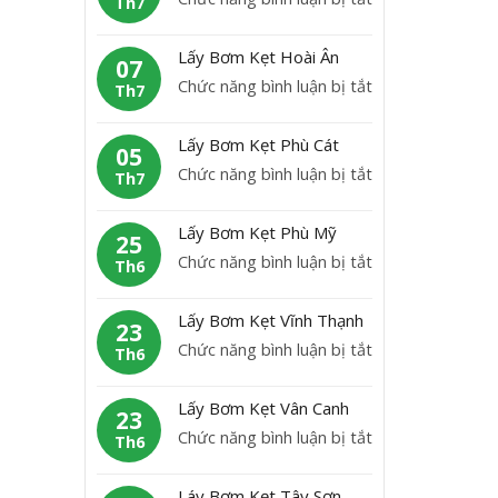
Th7
B
L
ơ
ấ
Lấy Bơm Kẹt Hoài Ân
m
07
y
ở
Chức năng bình luận bị tắt
K
Th7
b
L
ẹ
ơ
ấ
t
Lấy Bơm Kẹt Phù Cát
m
05
y
H
ở
Chức năng bình luận bị tắt
K
Th7
B
o
L
ẹ
ơ
à
ấ
t
Lấy Bơm Kẹt Phù Mỹ
m
25
i
y
A
ở
Chức năng bình luận bị tắt
K
Th6
N
B
n
L
ẹ
h
ơ
L
ấ
t
ơ
Lấy Bơm Kẹt Vĩnh Thạnh
m
23
ã
y
H
n
ở
Chức năng bình luận bị tắt
K
Th6
o
B
o
L
ẹ
ơ
à
ấ
t
Lấy Bơm Kẹt Vân Canh
m
23
i
y
P
ở
Chức năng bình luận bị tắt
K
Th6
Â
B
h
L
ẹ
n
ơ
ù
ấ
t
Láy Bơm Kẹt Tây Sơn