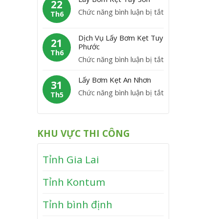
m
22
C
y
P
ở
Chức năng bình luận bị tắt
K
Th6
á
B
h
L
ẹ
t
ơ
ù
á
t
Dịch Vụ Lấy Bơm Kẹt Tuy
m
21
M
y
Phước
V
K
Th6
ỹ
B
ĩ
ở
Chức năng bình luận bị tắt
ẹ
ơ
n
D
t
m
Lấy Bơm Kẹt An Nhơn
h
ị
31
V
K
T
ở
Chức năng bình luận bị tắt
c
Th5
â
ẹ
h
L
h
n
t
ạ
ấ
V
C
T
n
y
ụ
a
KHU VỰC THI CÔNG
â
h
B
L
n
y
ơ
ấ
h
S
Tỉnh Gia Lai
m
y
ơ
K
B
n
Tỉnh Kontum
ẹ
ơ
t
m
Tỉnh bình định
A
K
n
ẹ