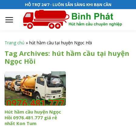
S
HỖ TRỢ 24/7 - LUÔN SẴN SÀNG KHI BẠN CẦN
k
i
p
t
o
Trang chủ
»
hút hầm cầu tại huyện Ngọc Hồi
c
Tag Archives:
hút hầm cầu tại huyện
o
Ngọc Hồi
n
t
e
n
t
Hút hầm cầu huyện Ngọc
Hồi 0976.481.777 giá rẻ
nhất Kon Tum