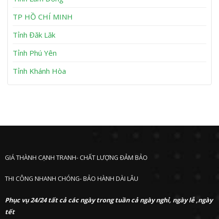
n
P
h
TP HỒ CHÍ MINH
ư
ớ
Tỉnh Đăk Lăk
c
Tỉnh Phú Yên
Tỉnh Khánh Hòa
GIÁ THÀNH CẠNH TRANH- CHẤT LƯỢNG ĐẢM BẢO
THI CÔNG NHANH CHÓNG- BẢO HÀNH DÀI LÂU
Phục vụ 24/24 tất cả các ngày trong tuần cả ngày nghỉ, ngày lễ ,ngày
tết