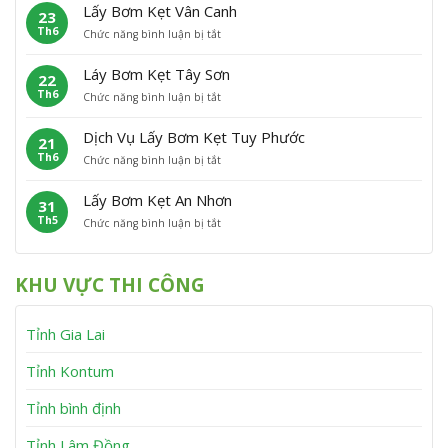
ấ
m
P
Â
Lấy Bơm Kẹt Vân Canh
23
y
K
h
n
Th6
ở
Chức năng bình luận bị tắt
B
ẹ
ù
L
ơ
t
C
ấ
m
P
á
Láy Bơm Kẹt Tây Sơn
22
y
K
h
t
Th6
ở
Chức năng bình luận bị tắt
B
ẹ
ù
L
ơ
t
M
á
m
V
ỹ
Dịch Vụ Lấy Bơm Kẹt Tuy Phước
21
y
K
ĩ
Th6
ở
Chức năng bình luận bị tắt
B
ẹ
n
D
ơ
t
h
ị
m
V
T
Lấy Bơm Kẹt An Nhơn
31
c
K
â
h
Th5
ở
Chức năng bình luận bị tắt
h
ẹ
n
ạ
L
V
t
C
n
ấ
ụ
T
a
h
y
L
â
n
KHU VỰC THI CÔNG
B
ấ
y
h
ơ
y
S
m
B
ơ
Tỉnh Gia Lai
K
ơ
n
ẹ
m
t
K
Tỉnh Kontum
A
ẹ
n
t
Tỉnh bình định
N
T
h
u
Tỉnh Lâm Đồng
ơ
y