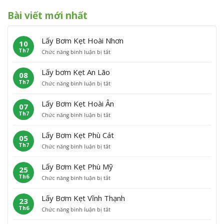
Bài viết mới nhất
Lấy Bơm Kẹt Hoài Nhơn
10
Th7
ở
Chức năng bình luận bị tắt
L
ấ
Lấy bơm Kẹt An Lão
08
y
Th7
ở
Chức năng bình luận bị tắt
B
L
ơ
ấ
m
Lấy Bơm Kẹt Hoài Ân
07
y
K
Th7
ở
Chức năng bình luận bị tắt
b
ẹ
L
ơ
t
ấ
m
H
Lấy Bơm Kẹt Phù Cát
05
y
K
o
Th7
ở
Chức năng bình luận bị tắt
B
ẹ
à
L
ơ
t
i
ấ
m
A
N
Lấy Bơm Kẹt Phù Mỹ
25
y
K
n
h
Th6
ở
Chức năng bình luận bị tắt
B
ẹ
L
ơ
L
ơ
t
ã
n
ấ
m
H
o
Lấy Bơm Kẹt Vĩnh Thạnh
23
y
K
o
Th6
ở
Chức năng bình luận bị tắt
B
ẹ
à
L
ơ
t
i