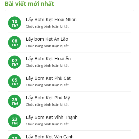
Bài viết mới nhất
Lấy Bơm Kẹt Hoài Nhơn
10
Th7
ở
Chức năng bình luận bị tắt
L
ấ
Lấy bơm Kẹt An Lão
08
y
Th7
ở
Chức năng bình luận bị tắt
B
L
ơ
ấ
m
Lấy Bơm Kẹt Hoài Ân
07
y
K
Th7
ở
Chức năng bình luận bị tắt
b
ẹ
L
ơ
t
ấ
m
H
Lấy Bơm Kẹt Phù Cát
05
y
K
o
Th7
ở
Chức năng bình luận bị tắt
B
ẹ
à
L
ơ
t
i
ấ
m
A
N
Lấy Bơm Kẹt Phù Mỹ
25
y
K
n
h
Th6
ở
Chức năng bình luận bị tắt
B
ẹ
L
ơ
L
ơ
t
ã
n
ấ
m
H
o
Lấy Bơm Kẹt Vĩnh Thạnh
23
y
K
o
Th6
ở
Chức năng bình luận bị tắt
B
ẹ
à
L
ơ
t
i
ấ
m
P
Â
Lấy Bơm Kẹt Vân Canh
23
y
K