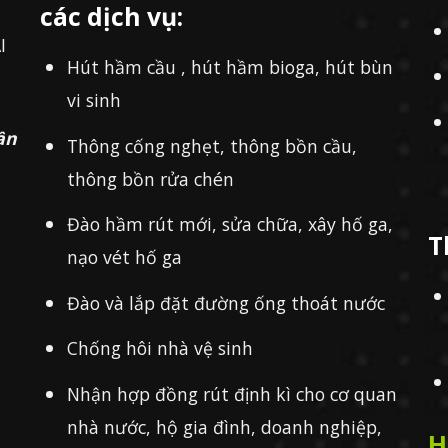
các dịch vụ:
I
Hút hầm cầu , hút hầm bioga, hút bùn
vi sinh
ần
Thông cống nghẹt, thông bồn cầu,
thông bồn rửa chén
Đào hầm rút mới, sửa chữa, xây hố ga,
T
nạo vét hố ga
Đào và lắp đặt đường ống thoát nước
Chống hôi nhà vệ sinh
Nhận hợp đồng rút định kì cho cơ quan
nhà nước, hộ gia đình, doanh nghiệp,
H