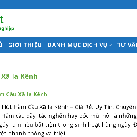
Ủ
GIỚI THIỆU
DANH MỤC DỊCH VỤ
TƯ VẤ
 Xã Ia Kênh
m Cầu Xã Ia Kênh
 Hút Hầm Cầu Xã Ia Kênh – Giá Rẻ, Uy Tín, Chuyên
 Hầm cầu đầy, tắc nghẽn hay bốc mùi hôi là những
gây ra nhiều bất tiện trong sinh hoạt hàng ngày. 
yết nhanh chóng và triệt ...