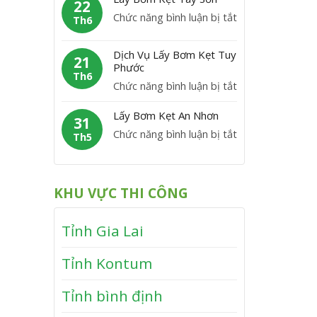
m
22
C
y
P
ở
Chức năng bình luận bị tắt
K
Th6
á
B
h
L
ẹ
t
ơ
ù
á
t
Dịch Vụ Lấy Bơm Kẹt Tuy
m
21
M
y
Phước
V
K
Th6
ỹ
B
ĩ
ở
Chức năng bình luận bị tắt
ẹ
ơ
n
D
t
m
Lấy Bơm Kẹt An Nhơn
h
ị
31
V
K
T
ở
Chức năng bình luận bị tắt
c
Th5
â
ẹ
h
L
h
n
t
ạ
ấ
V
C
T
n
y
ụ
a
KHU VỰC THI CÔNG
â
h
B
L
n
y
ơ
ấ
h
S
Tỉnh Gia Lai
m
y
ơ
K
B
n
Tỉnh Kontum
ẹ
ơ
t
m
Tỉnh bình định
A
K
n
ẹ