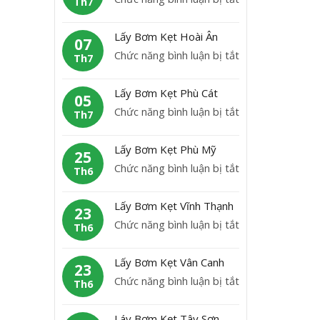
Th7
B
L
ơ
ấ
Lấy Bơm Kẹt Hoài Ân
m
07
y
ở
Chức năng bình luận bị tắt
K
Th7
b
L
ẹ
ơ
ấ
t
Lấy Bơm Kẹt Phù Cát
m
05
y
H
ở
Chức năng bình luận bị tắt
K
Th7
B
o
L
ẹ
ơ
à
ấ
t
Lấy Bơm Kẹt Phù Mỹ
m
25
i
y
A
ở
Chức năng bình luận bị tắt
K
Th6
N
B
n
L
ẹ
h
ơ
L
ấ
t
ơ
Lấy Bơm Kẹt Vĩnh Thạnh
m
23
ã
y
H
n
ở
Chức năng bình luận bị tắt
K
Th6
o
B
o
L
ẹ
ơ
à
ấ
t
Lấy Bơm Kẹt Vân Canh
m
23
i
y
P
ở
Chức năng bình luận bị tắt
K
Th6
Â
B
h
L
ẹ
n
ơ
ù
ấ
t
Láy Bơm Kẹt Tây Sơn