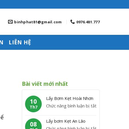
binhphat81@gmail.com
0976.481.777
N
LIÊN HỆ
Bài viết mới nhất
Lấy Bơm Kẹt Hoài Nhơn
10
ở
Chức năng bình luận bị tắt
Th7
L
Để
ấ
Lấy bơm Kẹt An Lão
08
y
ở
Chức năng bình luận bị tắt