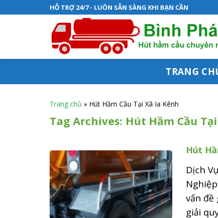
S
HỖ TRỢ 24/7 - LUÔN SẴN SÀNG KHI BẠN CẦN
k
i
p
t
TRANG CH
o
c
Trang chủ
»
Hút Hầm Cầu Tại Xã Ia Kênh
o
Tag Archives:
Hút Hầm Cầu Tại
n
Hút Hầ
t
e
Dịch Vụ
n
Nghiệp
vấn đề 
t
giải qu