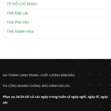
h
TP HỒ CHÍ MINH
ư
ớ
Tỉnh Đăk Lăk
c
Tỉnh Phú Yên
Tỉnh Khánh Hòa
GIÁ THÀNH CẠNH TRANH- CHẤT LƯỢNG ĐẢM BẢO
THI CÔNG NHANH CHÓNG- BẢO HÀNH DÀI LÂU
Phục vụ 24/24 tất cả các ngày trong tuần cả ngày nghỉ, ngày lễ ,ngày
tết