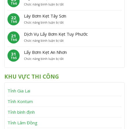
h
n
Th6
ở
Chức năng bình luận bị tắt
B
ẹ
ù
L
ơ
t
C
ấ
m
P
á
Láy Bơm Kẹt Tây Sơn
22
y
K
h
t
Th6
ở
Chức năng bình luận bị tắt
B
ẹ
ù
L
ơ
t
M
á
m
V
ỹ
Dịch Vụ Lấy Bơm Kẹt Tuy Phước
21
y
K
ĩ
Th6
ở
Chức năng bình luận bị tắt
B
ẹ
n
D
ơ
t
h
ị
m
V
T
Lấy Bơm Kẹt An Nhơn
31
c
K
â
h
Th5
ở
Chức năng bình luận bị tắt
h
ẹ
n
ạ
L
V
t
C
n
ấ
ụ
T
a
h
y
L
â
n
KHU VỰC THI CÔNG
B
ấ
y
h
ơ
y
S
m
B
ơ
Tỉnh Gia Lai
K
ơ
n
ẹ
m
t
K
Tỉnh Kontum
A
ẹ
n
t
Tỉnh bình định
N
T
h
u
Tỉnh Lâm Đồng
ơ
y
n
P