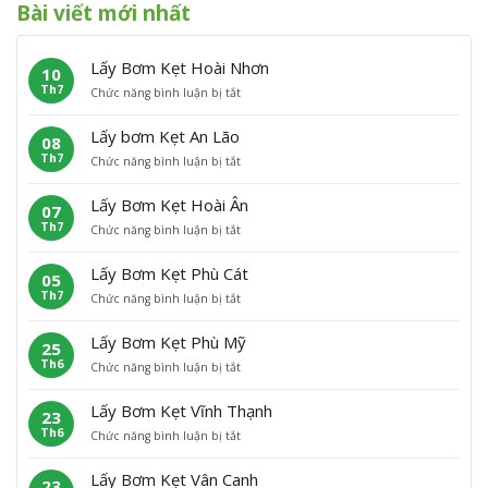
Bài viết mới nhất
Lấy Bơm Kẹt Hoài Nhơn
10
Th7
ở
Chức năng bình luận bị tắt
L
ấ
Lấy bơm Kẹt An Lão
08
y
Th7
ở
Chức năng bình luận bị tắt
B
L
ơ
ấ
m
Lấy Bơm Kẹt Hoài Ân
07
y
K
Th7
ở
Chức năng bình luận bị tắt
b
ẹ
L
ơ
t
ấ
m
H
Lấy Bơm Kẹt Phù Cát
05
y
K
o
Th7
ở
Chức năng bình luận bị tắt
B
ẹ
à
L
ơ
t
i
ấ
m
A
N
Lấy Bơm Kẹt Phù Mỹ
25
y
K
n
h
Th6
ở
Chức năng bình luận bị tắt
B
ẹ
L
ơ
L
ơ
t
ã
n
ấ
m
H
o
Lấy Bơm Kẹt Vĩnh Thạnh
23
y
K
o
Th6
ở
Chức năng bình luận bị tắt
B
ẹ
à
L
ơ
t
i
ấ
m
P
Â
Lấy Bơm Kẹt Vân Canh
23
y
K