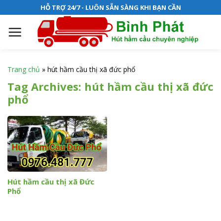
S
HỖ TRỢ 24/7 - LUÔN SẴN SÀNG KHI BẠN CẦN
k
i
p
t
o
Trang chủ
»
hút hầm cầu thị xã đức phổ
c
Tag Archives:
hút hầm cầu thị xã đức
o
phổ
n
t
e
n
t
Hút hầm cầu thị xã Đức
Phổ