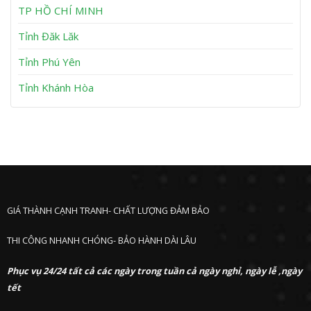
h
TP HỒ CHÍ MINH
ư
ớ
Tỉnh Đăk Lăk
c
Tỉnh Phú Yên
Tỉnh Khánh Hòa
GIÁ THÀNH CẠNH TRANH- CHẤT LƯỢNG ĐẢM BẢO
THI CÔNG NHANH CHÓNG- BẢO HÀNH DÀI LÂU
Phục vụ 24/24 tất cả các ngày trong tuần cả ngày nghỉ, ngày lễ ,ngày
tết