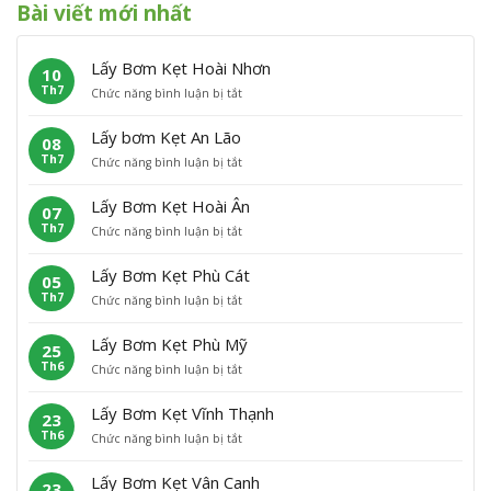
Bài viết mới nhất
Lấy Bơm Kẹt Hoài Nhơn
10
Th7
ở
Chức năng bình luận bị tắt
L
ấ
Lấy bơm Kẹt An Lão
08
y
Th7
ở
Chức năng bình luận bị tắt
B
L
ơ
ấ
m
Lấy Bơm Kẹt Hoài Ân
07
y
K
Th7
ở
Chức năng bình luận bị tắt
b
ẹ
L
ơ
t
ấ
m
H
Lấy Bơm Kẹt Phù Cát
05
y
K
o
Th7
ở
Chức năng bình luận bị tắt
B
ẹ
à
L
ơ
t
i
ấ
m
A
N
Lấy Bơm Kẹt Phù Mỹ
25
y
K
n
h
Th6
ở
Chức năng bình luận bị tắt
B
ẹ
L
ơ
L
ơ
t
ã
n
ấ
m
H
o
Lấy Bơm Kẹt Vĩnh Thạnh
23
y
K
o
Th6
ở
Chức năng bình luận bị tắt
B
ẹ
à
L
ơ
t
i
ấ
m
P
Â
Lấy Bơm Kẹt Vân Canh
23
y
K