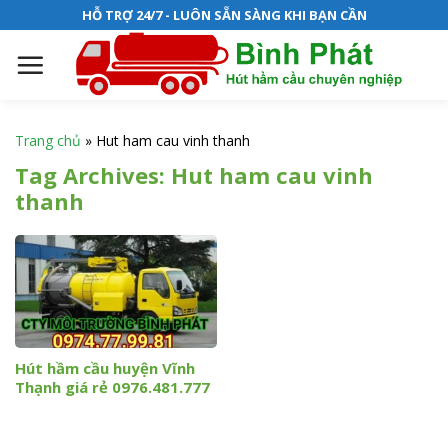
S
HỖ TRỢ 24/7 - LUÔN SẴN SÀNG KHI BẠN CẦN
k
i
p
t
o
Trang chủ
»
Hut ham cau vinh thanh
c
Tag Archives:
Hut ham cau vinh
o
thanh
n
t
e
n
t
Hút hầm cầu huyện Vĩnh
Thạnh giá rẻ 0976.481.777