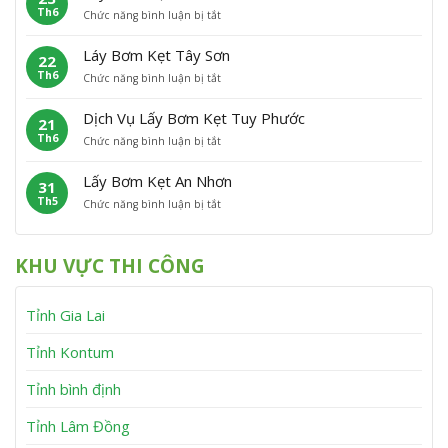
h
n
Th6
ở
Chức năng bình luận bị tắt
B
ẹ
ù
L
ơ
t
C
ấ
m
P
á
Láy Bơm Kẹt Tây Sơn
22
y
K
h
t
Th6
ở
Chức năng bình luận bị tắt
B
ẹ
ù
L
ơ
t
M
á
m
V
ỹ
Dịch Vụ Lấy Bơm Kẹt Tuy Phước
21
y
K
ĩ
Th6
ở
Chức năng bình luận bị tắt
B
ẹ
n
D
ơ
t
h
ị
m
V
T
Lấy Bơm Kẹt An Nhơn
31
c
K
â
h
Th5
ở
Chức năng bình luận bị tắt
h
ẹ
n
ạ
L
V
t
C
n
ấ
ụ
T
a
h
y
L
â
n
KHU VỰC THI CÔNG
B
ấ
y
h
ơ
y
S
m
B
ơ
Tỉnh Gia Lai
K
ơ
n
ẹ
m
t
K
Tỉnh Kontum
A
ẹ
n
t
Tỉnh bình định
N
T
h
u
Tỉnh Lâm Đồng
ơ
y
n
P