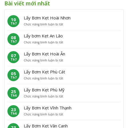
Bài viết mới nhất
Lấy Bơm Kẹt Hoài Nhơn
10
Th7
ở
Chức năng bình luận bị tắt
L
ấ
Lấy bơm Kẹt An Lão
08
y
Th7
ở
Chức năng bình luận bị tắt
B
L
ơ
ấ
m
Lấy Bơm Kẹt Hoài Ân
07
y
K
Th7
ở
Chức năng bình luận bị tắt
b
ẹ
L
ơ
t
ấ
m
H
Lấy Bơm Kẹt Phù Cát
05
y
K
o
Th7
ở
Chức năng bình luận bị tắt
B
ẹ
à
L
ơ
t
i
ấ
m
A
N
Lấy Bơm Kẹt Phù Mỹ
25
y
K
n
h
Th6
ở
Chức năng bình luận bị tắt
B
ẹ
L
ơ
L
ơ
t
ã
n
ấ
m
H
o
Lấy Bơm Kẹt Vĩnh Thạnh
23
y
K
o
Th6
ở
Chức năng bình luận bị tắt
B
ẹ
à
L
ơ
t
i
ấ
m
P
Â
Lấy Bơm Kẹt Vân Canh
23
y
K