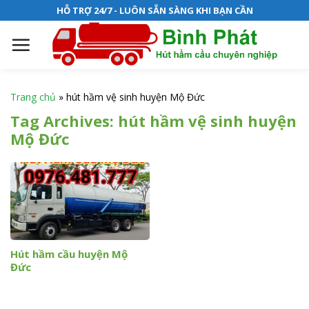
S
HỖ TRỢ 24/7 - LUÔN SẴN SÀNG KHI BẠN CẦN
k
i
p
t
o
Trang chủ
»
hút hầm vệ sinh huyện Mộ Đức
c
Tag Archives:
hút hầm vệ sinh huyện
o
Mộ Đức
n
t
e
n
t
Hút hầm cầu huyện Mộ
Đức