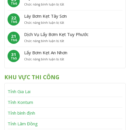
h
n
Th6
ở
Chức năng bình luận bị tắt
B
ẹ
ù
L
ơ
t
C
ấ
m
P
á
Láy Bơm Kẹt Tây Sơn
22
y
K
h
t
Th6
ở
Chức năng bình luận bị tắt
B
ẹ
ù
L
ơ
t
M
á
m
V
ỹ
Dịch Vụ Lấy Bơm Kẹt Tuy Phước
21
y
K
ĩ
Th6
ở
Chức năng bình luận bị tắt
B
ẹ
n
D
ơ
t
h
ị
m
V
T
Lấy Bơm Kẹt An Nhơn
31
c
K
â
h
Th5
ở
Chức năng bình luận bị tắt
h
ẹ
n
ạ
L
V
t
C
n
ấ
ụ
T
a
h
y
L
â
n
KHU VỰC THI CÔNG
B
ấ
y
h
ơ
y
S
m
B
ơ
Tỉnh Gia Lai
K
ơ
n
ẹ
m
t
K
Tỉnh Kontum
A
ẹ
n
t
Tỉnh bình định
N
T
h
u
Tỉnh Lâm Đồng
ơ
y
n
P