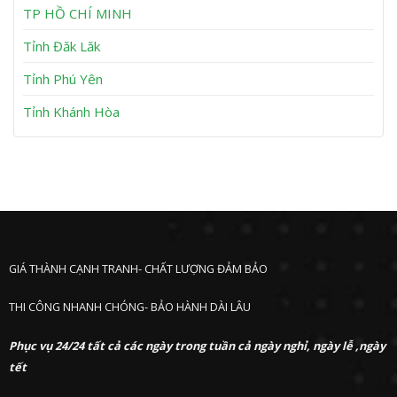
h
TP HỒ CHÍ MINH
ư
ớ
Tỉnh Đăk Lăk
c
Tỉnh Phú Yên
Tỉnh Khánh Hòa
GIÁ THÀNH CẠNH TRANH- CHẤT LƯỢNG ĐẢM BẢO
THI CÔNG NHANH CHÓNG- BẢO HÀNH DÀI LÂU
Phục vụ 24/24 tất cả các ngày trong tuần cả ngày nghỉ, ngày lễ ,ngày
tết