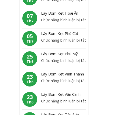
Th7
B
L
ơ
ấ
Lấy Bơm Kẹt Hoài Ân
m
07
y
ở
Chức năng bình luận bị tắt
K
Th7
b
L
ẹ
ơ
ấ
t
Lấy Bơm Kẹt Phù Cát
m
05
y
H
ở
Chức năng bình luận bị tắt
K
Th7
B
o
L
ẹ
ơ
à
ấ
t
Lấy Bơm Kẹt Phù Mỹ
m
25
i
y
A
ở
Chức năng bình luận bị tắt
K
Th6
N
B
n
L
ẹ
h
ơ
L
ấ
t
ơ
Lấy Bơm Kẹt Vĩnh Thạnh
m
23
ã
y
H
n
ở
Chức năng bình luận bị tắt
K
Th6
o
B
o
L
ẹ
ơ
à
ấ
t
Lấy Bơm Kẹt Vân Canh
m
23
i
y
P
ở
Chức năng bình luận bị tắt
K
Th6
Â
B
h
L
ẹ
n
ơ
ù
ấ
t
Láy Bơm Kẹt Tây Sơn