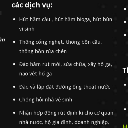
các dịch vụ:
I
Hút hầm cầu , hút hầm bioga, hút bùn
vi sinh
ần
Thông cống nghẹt, thông bồn cầu,
thông bồn rửa chén
Đào hầm rút mới, sửa chữa, xây hố ga,
T
nạo vét hố ga
Đào và lắp đặt đường ống thoát nước
Chống hôi nhà vệ sinh
Nhận hợp đồng rút định kì cho cơ quan
nhà nước, hộ gia đình, doanh nghiệp,
H