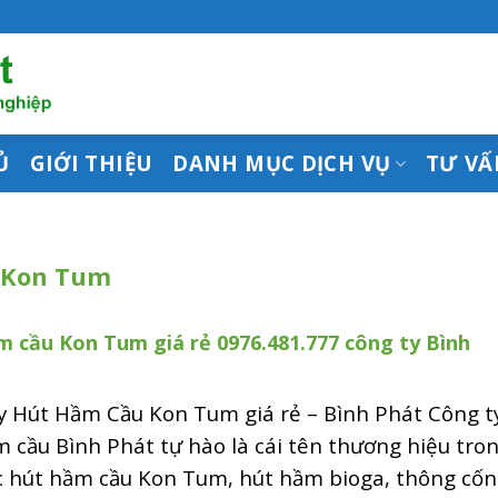
Ủ
GIỚI THIỆU
DANH MỤC DỊCH VỤ
TƯ VẤ
 Kon Tum
 cầu Kon Tum giá rẻ 0976.481.777 công ty Bình
y Hút Hầm Cầu Kon Tum giá rẻ – Bình Phát Công t
 cầu Bình Phát tự hào là cái tên thương hiệu tro
ực hút hầm cầu Kon Tum, hút hầm bioga, thông cố