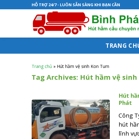
S
HỖ TRỢ 24/7 - LUÔN SẴN SÀNG KHI BẠN CẦN
k
i
p
t
TRANG CH
o
c
Trang chủ
»
Hút hầm vệ sinh Kon Tum
o
Tag Archives:
Hút hầm vệ sinh
n
Hút hầm
t
Phát
e
Công T
n
hút hầm
t
lĩnh v