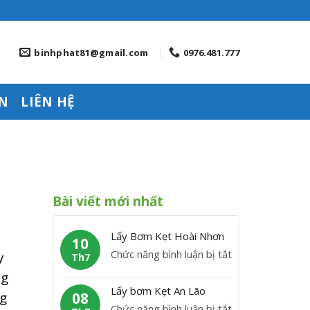
binhphat81@gmail.com
0976.481.777
N
LIÊN HỆ
Bài viết mới nhất
Lấy Bơm Kẹt Hoài Nhơn
10
ở
Chức năng bình luận bị tắt
y
Th7
L
ng
ấ
Lấy bơm Kẹt An Lão
ng
08
y
ở
Chức năng bình luận bị tắt