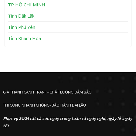
h
TP HỒ CHÍ MINH
ư
ớ
Tỉnh Đăk Lăk
c
Tỉnh Phú Yên
Tỉnh Khánh Hòa
GIÁ THÀNH CẠNH TRANH- CHẤT LƯỢNG ĐẢM BẢO
THI CÔNG NHANH CHÓNG- BẢO HÀNH DÀI LÂU
Phục vụ 24/24 tất cả các ngày trong tuần cả ngày nghỉ, ngày lễ ,ngày
tết