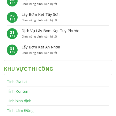
h
n
Th6
ở
Chức năng bình luận bị tắt
B
ẹ
ù
L
ơ
t
C
ấ
m
P
á
Láy Bơm Kẹt Tây Sơn
22
y
K
h
t
Th6
ở
Chức năng bình luận bị tắt
B
ẹ
ù
L
ơ
t
M
á
m
V
ỹ
Dịch Vụ Lấy Bơm Kẹt Tuy Phước
21
y
K
ĩ
Th6
ở
Chức năng bình luận bị tắt
B
ẹ
n
D
ơ
t
h
ị
m
V
T
Lấy Bơm Kẹt An Nhơn
31
c
K
â
h
Th5
ở
Chức năng bình luận bị tắt
h
ẹ
n
ạ
L
V
t
C
n
ấ
ụ
T
a
h
y
L
â
n
KHU VỰC THI CÔNG
B
ấ
y
h
ơ
y
S
m
B
ơ
Tỉnh Gia Lai
K
ơ
n
ẹ
m
t
K
Tỉnh Kontum
A
ẹ
n
t
Tỉnh bình định
N
T
h
u
Tỉnh Lâm Đồng
ơ
y
n
P