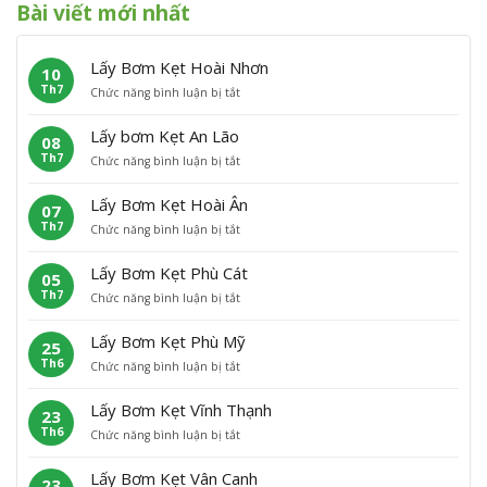
Bài viết mới nhất
Lấy Bơm Kẹt Hoài Nhơn
10
Th7
ở
Chức năng bình luận bị tắt
L
ấ
Lấy bơm Kẹt An Lão
08
y
Th7
ở
Chức năng bình luận bị tắt
B
L
ơ
ấ
m
Lấy Bơm Kẹt Hoài Ân
07
y
K
Th7
ở
Chức năng bình luận bị tắt
b
ẹ
L
ơ
t
ấ
m
H
Lấy Bơm Kẹt Phù Cát
05
y
K
o
Th7
ở
Chức năng bình luận bị tắt
B
ẹ
à
L
ơ
t
i
ấ
m
A
N
Lấy Bơm Kẹt Phù Mỹ
25
y
K
n
h
Th6
ở
Chức năng bình luận bị tắt
B
ẹ
L
ơ
L
ơ
t
ã
n
ấ
m
H
o
Lấy Bơm Kẹt Vĩnh Thạnh
23
y
K
o
Th6
ở
Chức năng bình luận bị tắt
B
ẹ
à
L
ơ
t
i
ấ
m
P
Â
Lấy Bơm Kẹt Vân Canh
23
y
K