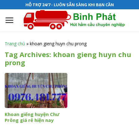
S
HỖ TRỢ 24/7 - LUÔN SẴN SÀNG KHI BẠN CẦN
k
i
p
t
o
Trang chủ
»
khoan gieng huyn chu prong
c
Tag Archives:
khoan gieng huyn chu
o
prong
n
t
e
n
t
Khoan giếng huyện Chư
Prông giá rẻ hiện nay