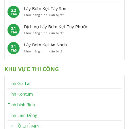
L
ơ
t
C
ấ
m
P
á
Láy Bơm Kẹt Tây Sơn
22
y
K
h
t
Th6
ở
Chức năng bình luận bị tắt
B
ẹ
ù
L
ơ
t
M
á
m
V
ỹ
Dịch Vụ Lấy Bơm Kẹt Tuy Phước
21
y
K
ĩ
Th6
ở
Chức năng bình luận bị tắt
B
ẹ
n
D
ơ
t
h
ị
m
V
T
Lấy Bơm Kẹt An Nhơn
31
c
K
â
h
Th5
ở
Chức năng bình luận bị tắt
h
ẹ
n
ạ
L
V
t
C
n
ấ
ụ
T
a
h
y
L
â
n
KHU VỰC THI CÔNG
B
ấ
y
h
ơ
y
S
m
B
ơ
Tỉnh Gia Lai
K
ơ
n
ẹ
m
t
K
Tỉnh Kontum
A
ẹ
n
t
Tỉnh bình định
N
T
h
u
Tỉnh Lâm Đồng
ơ
y
n
P
h
TP HỒ CHÍ MINH