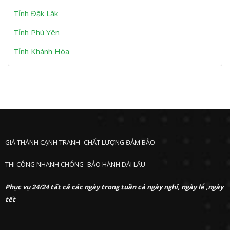
ư
ớ
Tỉnh Đăk Lăk
c
Tỉnh Phú Yên
Tỉnh Khánh Hòa
GIÁ THÀNH CẠNH TRANH- CHẤT LƯỢNG ĐẢM BẢO
THI CÔNG NHANH CHÓNG- BẢO HÀNH DÀI LÂU
Phục vụ 24/24 tất cả các ngày trong tuần cả ngày nghỉ, ngày lễ ,ngày
tết