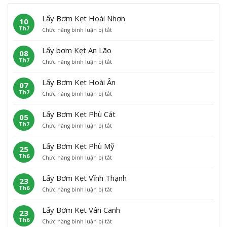
Lấy Bơm Kẹt Hoài Nhơn
10
Th7
ở
Chức năng bình luận bị tắt
L
ấ
Lấy bơm Kẹt An Lão
08
y
Th7
ở
Chức năng bình luận bị tắt
B
L
ơ
ấ
m
Lấy Bơm Kẹt Hoài Ân
07
y
K
Th7
ở
Chức năng bình luận bị tắt
b
ẹ
L
ơ
t
ấ
m
H
Lấy Bơm Kẹt Phù Cát
05
y
K
o
Th7
ở
Chức năng bình luận bị tắt
B
ẹ
à
L
ơ
t
i
ấ
m
A
N
Lấy Bơm Kẹt Phù Mỹ
25
y
K
n
h
Th6
ở
Chức năng bình luận bị tắt
B
ẹ
L
ơ
L
ơ
t
ã
n
ấ
m
H
o
Lấy Bơm Kẹt Vĩnh Thạnh
23
y
K
o
Th6
ở
Chức năng bình luận bị tắt
B
ẹ
à
L
ơ
t
i
ấ
m
P
Â
Lấy Bơm Kẹt Vân Canh
23
y
K
h
n
Th6
ở
Chức năng bình luận bị tắt
B
ẹ
ù