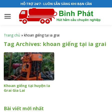
S
HỖ TRỢ 24/7 - LUÔN SẴN SÀNG KHI BẠN CẦN
k
i
p
t
o
Trang chủ
»
khoan giếng tại ia grai
c
Tag Archives:
khoan giếng tại ia grai
o
n
t
e
n
t
Khoan giếng tại huyện Ia
Grai Gia Lai
Bài viết mới nhất