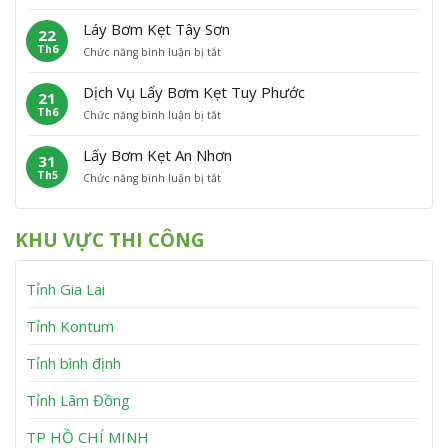
L
ơ
t
C
ấ
m
P
á
Láy Bơm Kẹt Tây Sơn
22
y
K
h
t
Th6
ở
Chức năng bình luận bị tắt
B
ẹ
ù
L
ơ
t
M
á
m
V
ỹ
Dịch Vụ Lấy Bơm Kẹt Tuy Phước
21
y
K
ĩ
Th6
ở
Chức năng bình luận bị tắt
B
ẹ
n
D
ơ
t
h
ị
m
V
T
Lấy Bơm Kẹt An Nhơn
31
c
K
â
h
Th5
ở
Chức năng bình luận bị tắt
h
ẹ
n
ạ
L
V
t
C
n
ấ
ụ
T
a
h
y
L
â
n
KHU VỰC THI CÔNG
B
ấ
y
h
ơ
y
S
m
B
ơ
Tỉnh Gia Lai
K
ơ
n
ẹ
m
t
K
Tỉnh Kontum
A
ẹ
n
t
Tỉnh bình định
N
T
h
u
Tỉnh Lâm Đồng
ơ
y
n
P
h
TP HỒ CHÍ MINH