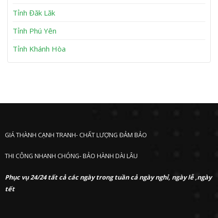
ư
ớ
Tỉnh Đăk Lăk
c
Tỉnh Phú Yên
Tỉnh Khánh Hòa
GIÁ THÀNH CẠNH TRANH- CHẤT LƯỢNG ĐẢM BẢO
THI CÔNG NHANH CHÓNG- BẢO HÀNH DÀI LÂU
Phục vụ 24/24 tất cả các ngày trong tuần cả ngày nghỉ, ngày lễ ,ngày
tết