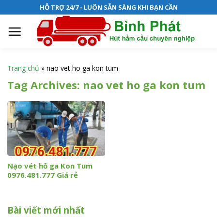
S
HỖ TRỢ 24/7 - LUÔN SẴN SÀNG KHI BẠN CẦN
k
i
p
t
o
Trang chủ
»
nao vet ho ga kon tum
c
Tag Archives:
nao vet ho ga kon tum
o
n
t
e
n
t
Nạo vét hố ga Kon Tum
0976.481.777 Giá rẻ
Bài viết mới nhất