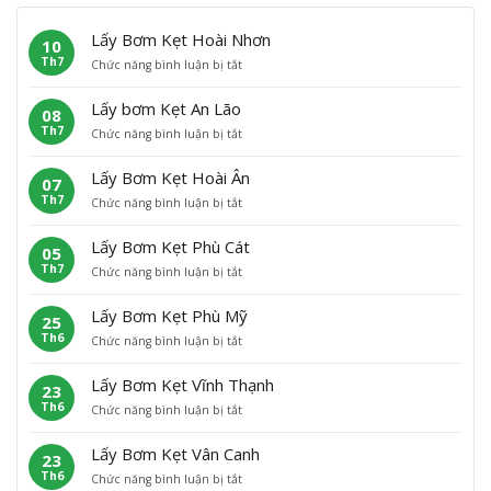
Lấy Bơm Kẹt Hoài Nhơn
10
Th7
ở
Chức năng bình luận bị tắt
L
ấ
Lấy bơm Kẹt An Lão
08
y
Th7
ở
Chức năng bình luận bị tắt
B
L
ơ
ấ
m
Lấy Bơm Kẹt Hoài Ân
07
y
K
Th7
ở
Chức năng bình luận bị tắt
b
ẹ
L
ơ
t
ấ
m
H
Lấy Bơm Kẹt Phù Cát
05
y
K
o
Th7
ở
Chức năng bình luận bị tắt
B
ẹ
à
L
ơ
t
i
ấ
m
A
N
Lấy Bơm Kẹt Phù Mỹ
25
y
K
n
h
Th6
ở
Chức năng bình luận bị tắt
B
ẹ
L
ơ
L
ơ
t
ã
n
ấ
m
H
o
Lấy Bơm Kẹt Vĩnh Thạnh
23
y
K
o
Th6
ở
Chức năng bình luận bị tắt
B
ẹ
à
L
ơ
t
i
ấ
m
P
Â
Lấy Bơm Kẹt Vân Canh
23
y
K
h
n
Th6
ở
Chức năng bình luận bị tắt
B
ẹ
ù