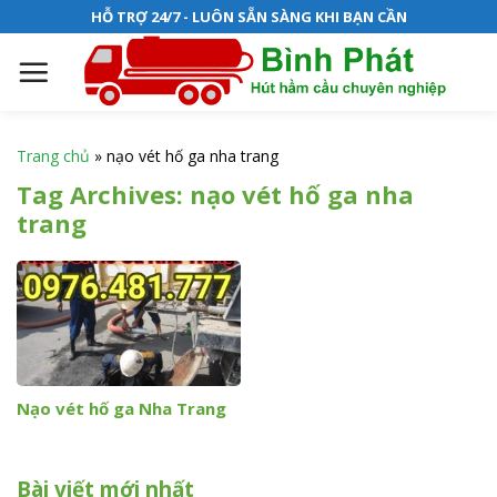
S
HỖ TRỢ 24/7 - LUÔN SẴN SÀNG KHI BẠN CẦN
k
i
p
t
o
Trang chủ
»
nạo vét hố ga nha trang
c
Tag Archives:
nạo vét hố ga nha
o
trang
n
t
e
n
t
Nạo vét hố ga Nha Trang
Bài viết mới nhất