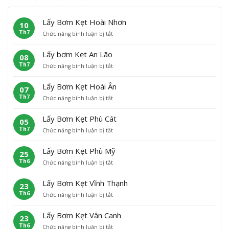
Lấy Bơm Kẹt Hoài Nhơn
10
Th7
ở
Chức năng bình luận bị tắt
L
ấ
Lấy bơm Kẹt An Lão
08
y
Th7
ở
Chức năng bình luận bị tắt
B
L
ơ
ấ
m
Lấy Bơm Kẹt Hoài Ân
07
y
K
Th7
ở
Chức năng bình luận bị tắt
b
ẹ
L
ơ
t
ấ
m
H
Lấy Bơm Kẹt Phù Cát
05
y
K
o
Th7
ở
Chức năng bình luận bị tắt
B
ẹ
à
L
ơ
t
i
ấ
m
A
N
Lấy Bơm Kẹt Phù Mỹ
25
y
K
n
h
Th6
ở
Chức năng bình luận bị tắt
B
ẹ
L
ơ
L
ơ
t
ã
n
ấ
m
H
o
Lấy Bơm Kẹt Vĩnh Thạnh
23
y
K
o
Th6
ở
Chức năng bình luận bị tắt
B
ẹ
à
L
ơ
t
i
ấ
m
P
Â
Lấy Bơm Kẹt Vân Canh
23
y
K
h
n
Th6
ở
Chức năng bình luận bị tắt
B
ẹ
ù