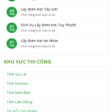
L
ơ
t
C
ấ
m
P
á
Láy Bơm Kẹt Tây Sơn
22
y
K
h
t
Th6
ở
Chức năng bình luận bị tắt
B
ẹ
ù
L
ơ
t
M
á
m
V
ỹ
Dịch Vụ Lấy Bơm Kẹt Tuy Phước
21
y
K
ĩ
Th6
ở
Chức năng bình luận bị tắt
B
ẹ
n
D
ơ
t
h
ị
m
V
T
Lấy Bơm Kẹt An Nhơn
31
c
K
â
h
Th5
ở
Chức năng bình luận bị tắt
h
ẹ
n
ạ
L
V
t
C
n
ấ
ụ
T
a
h
y
L
â
n
KHU VỰC THI CÔNG
B
ấ
y
h
ơ
y
S
m
B
ơ
Tỉnh Gia Lai
K
ơ
n
ẹ
m
t
K
Tỉnh Kontum
A
ẹ
n
t
Tỉnh bình định
N
T
h
u
Tỉnh Lâm Đồng
ơ
y
n
P
h
TP HỒ CHÍ MINH