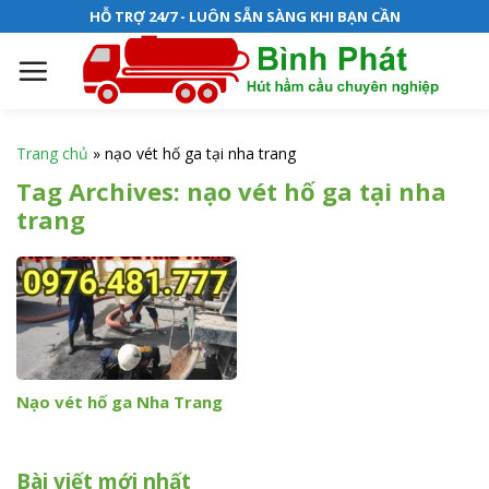
S
HỖ TRỢ 24/7 - LUÔN SẴN SÀNG KHI BẠN CẦN
k
i
p
t
o
Trang chủ
»
nạo vét hố ga tại nha trang
c
Tag Archives:
nạo vét hố ga tại nha
o
trang
n
t
e
n
t
Nạo vét hố ga Nha Trang
Bài viết mới nhất