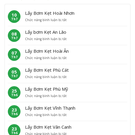
Lấy Bơm Kẹt Hoài Nhơn
10
Th7
ở
Chức năng bình luận bị tắt
L
ấ
Lấy bơm Kẹt An Lão
08
y
Th7
ở
Chức năng bình luận bị tắt
B
L
ơ
ấ
m
Lấy Bơm Kẹt Hoài Ân
07
y
K
Th7
ở
Chức năng bình luận bị tắt
b
ẹ
L
ơ
t
ấ
m
H
Lấy Bơm Kẹt Phù Cát
05
y
K
o
Th7
ở
Chức năng bình luận bị tắt
B
ẹ
à
L
ơ
t
i
ấ
m
A
N
Lấy Bơm Kẹt Phù Mỹ
25
y
K
n
h
Th6
ở
Chức năng bình luận bị tắt
B
ẹ
L
ơ
L
ơ
t
ã
n
ấ
m
H
o
Lấy Bơm Kẹt Vĩnh Thạnh
23
y
K
o
Th6
ở
Chức năng bình luận bị tắt
B
ẹ
à
L
ơ
t
i
ấ
m
P
Â
Lấy Bơm Kẹt Vân Canh
23
y
K
h
n
Th6
ở
Chức năng bình luận bị tắt
B
ẹ
ù