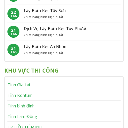
L
ơ
t
C
ấ
m
P
á
Láy Bơm Kẹt Tây Sơn
22
y
K
h
t
Th6
ở
Chức năng bình luận bị tắt
B
ẹ
ù
L
ơ
t
M
á
m
V
ỹ
Dịch Vụ Lấy Bơm Kẹt Tuy Phước
21
y
K
ĩ
Th6
ở
Chức năng bình luận bị tắt
B
ẹ
n
D
ơ
t
h
ị
m
V
T
Lấy Bơm Kẹt An Nhơn
31
c
K
â
h
Th5
ở
Chức năng bình luận bị tắt
h
ẹ
n
ạ
L
V
t
C
n
ấ
ụ
T
a
h
y
L
â
n
KHU VỰC THI CÔNG
B
ấ
y
h
ơ
y
S
m
B
ơ
Tỉnh Gia Lai
K
ơ
n
ẹ
m
t
K
Tỉnh Kontum
A
ẹ
n
t
Tỉnh bình định
N
T
h
u
Tỉnh Lâm Đồng
ơ
y
n
P
h
TP HỒ CHÍ MINH