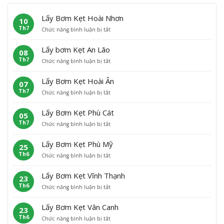
Lấy Bơm Kẹt Hoài Nhơn
10
Th7
ở
Chức năng bình luận bị tắt
L
ấ
Lấy bơm Kẹt An Lão
08
y
Th7
ở
Chức năng bình luận bị tắt
B
L
ơ
ấ
m
Lấy Bơm Kẹt Hoài Ân
07
y
K
Th7
ở
Chức năng bình luận bị tắt
b
ẹ
L
ơ
t
ấ
m
H
Lấy Bơm Kẹt Phù Cát
05
y
K
o
Th7
ở
Chức năng bình luận bị tắt
B
ẹ
à
L
ơ
t
i
ấ
m
A
N
Lấy Bơm Kẹt Phù Mỹ
25
y
K
n
h
Th6
ở
Chức năng bình luận bị tắt
B
ẹ
L
ơ
L
ơ
t
ã
n
ấ
m
H
o
Lấy Bơm Kẹt Vĩnh Thạnh
23
y
K
o
Th6
ở
Chức năng bình luận bị tắt
B
ẹ
à
L
ơ
t
i
ấ
m
P
Â
Lấy Bơm Kẹt Vân Canh
23
y
K
h
n
Th6
ở
Chức năng bình luận bị tắt
B
ẹ
ù