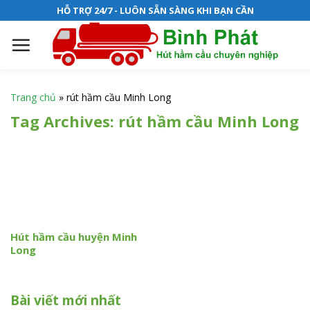
S
HỖ TRỢ 24/7 - LUÔN SẴN SÀNG KHI BẠN CẦN
k
i
p
t
o
Trang chủ
»
rút hầm cầu Minh Long
c
Tag Archives:
rút hầm cầu Minh Long
o
n
t
e
n
t
Hút hầm cầu huyện Minh
Long
Bài viết mới nhất