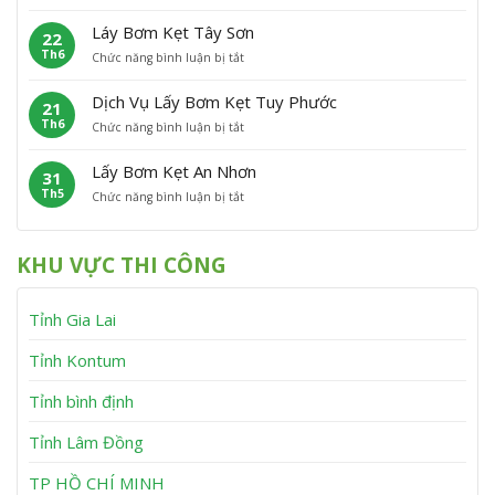
L
ơ
t
C
ấ
m
P
á
Láy Bơm Kẹt Tây Sơn
22
y
K
h
t
Th6
ở
Chức năng bình luận bị tắt
B
ẹ
ù
L
ơ
t
M
á
m
V
ỹ
Dịch Vụ Lấy Bơm Kẹt Tuy Phước
21
y
K
ĩ
Th6
ở
Chức năng bình luận bị tắt
B
ẹ
n
D
ơ
t
h
ị
m
V
T
Lấy Bơm Kẹt An Nhơn
31
c
K
â
h
Th5
ở
Chức năng bình luận bị tắt
h
ẹ
n
ạ
L
V
t
C
n
ấ
ụ
T
a
h
y
L
â
n
KHU VỰC THI CÔNG
B
ấ
y
h
ơ
y
S
m
B
ơ
Tỉnh Gia Lai
K
ơ
n
ẹ
m
t
K
Tỉnh Kontum
A
ẹ
n
t
Tỉnh bình định
N
T
h
u
Tỉnh Lâm Đồng
ơ
y
n
P
h
TP HỒ CHÍ MINH