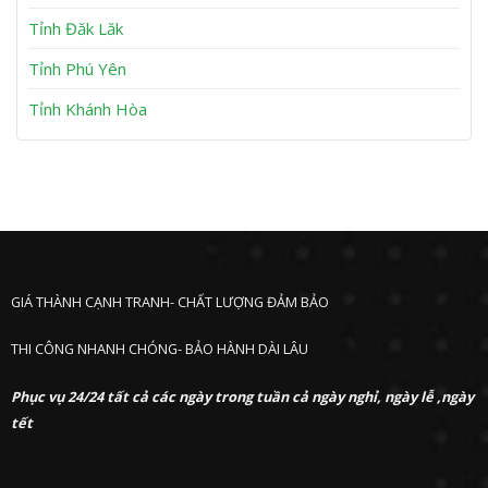
ư
ớ
Tỉnh Đăk Lăk
c
Tỉnh Phú Yên
Tỉnh Khánh Hòa
GIÁ THÀNH CẠNH TRANH- CHẤT LƯỢNG ĐẢM BẢO
THI CÔNG NHANH CHÓNG- BẢO HÀNH DÀI LÂU
Phục vụ 24/24 tất cả các ngày trong tuần cả ngày nghỉ, ngày lễ ,ngày
tết