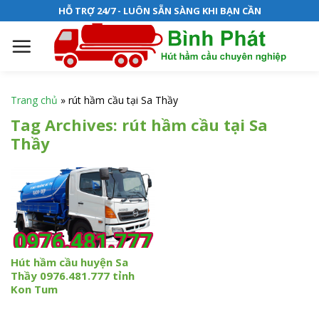
S
HỖ TRỢ 24/7 - LUÔN SẴN SÀNG KHI BẠN CẦN
k
i
p
t
o
Trang chủ
»
rút hầm cầu tại Sa Thầy
c
Tag Archives:
rút hầm cầu tại Sa
o
Thầy
n
t
e
n
t
Hút hầm cầu huyện Sa
Thầy 0976.481.777 tỉnh
Kon Tum