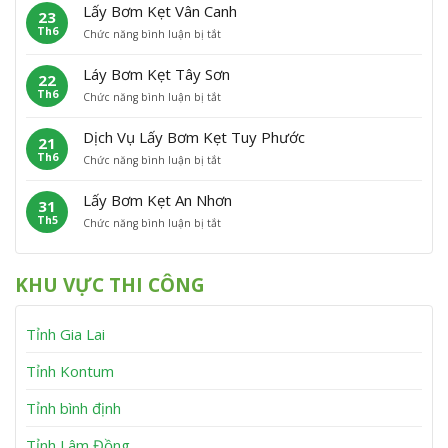
ấ
m
P
Â
Lấy Bơm Kẹt Vân Canh
23
y
K
h
n
Th6
ở
Chức năng bình luận bị tắt
B
ẹ
ù
L
ơ
t
C
ấ
m
P
á
Láy Bơm Kẹt Tây Sơn
22
y
K
h
t
Th6
ở
Chức năng bình luận bị tắt
B
ẹ
ù
L
ơ
t
M
á
m
V
ỹ
Dịch Vụ Lấy Bơm Kẹt Tuy Phước
21
y
K
ĩ
Th6
ở
Chức năng bình luận bị tắt
B
ẹ
n
D
ơ
t
h
ị
m
V
T
Lấy Bơm Kẹt An Nhơn
31
c
K
â
h
Th5
ở
Chức năng bình luận bị tắt
h
ẹ
n
ạ
L
V
t
C
n
ấ
ụ
T
a
h
y
L
â
n
KHU VỰC THI CÔNG
B
ấ
y
h
ơ
y
S
m
B
ơ
Tỉnh Gia Lai
K
ơ
n
ẹ
m
t
K
Tỉnh Kontum
A
ẹ
n
t
Tỉnh bình định
N
T
h
u
Tỉnh Lâm Đồng
ơ
y