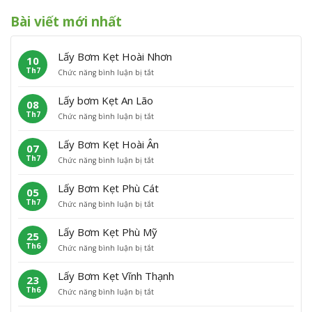
Bài viết mới nhất
Lấy Bơm Kẹt Hoài Nhơn
10
Th7
ở
Chức năng bình luận bị tắt
L
ấ
Lấy bơm Kẹt An Lão
08
y
Th7
ở
Chức năng bình luận bị tắt
B
L
ơ
ấ
m
Lấy Bơm Kẹt Hoài Ân
07
y
K
Th7
ở
Chức năng bình luận bị tắt
b
ẹ
L
ơ
t
ấ
m
H
Lấy Bơm Kẹt Phù Cát
05
y
K
o
Th7
ở
Chức năng bình luận bị tắt
B
ẹ
à
L
ơ
t
i
ấ
m
A
N
Lấy Bơm Kẹt Phù Mỹ
25
y
K
n
h
Th6
ở
Chức năng bình luận bị tắt
B
ẹ
L
ơ
L
ơ
t
ã
n
ấ
m
H
o
Lấy Bơm Kẹt Vĩnh Thạnh
23
y
K
o
Th6
ở
Chức năng bình luận bị tắt
B
ẹ
à
L
ơ
t
i