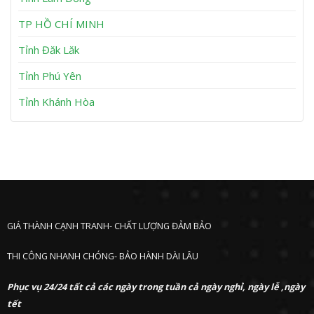
n
P
h
TP HỒ CHÍ MINH
ư
ớ
Tỉnh Đăk Lăk
c
Tỉnh Phú Yên
Tỉnh Khánh Hòa
GIÁ THÀNH CẠNH TRANH- CHẤT LƯỢNG ĐẢM BẢO
THI CÔNG NHANH CHÓNG- BẢO HÀNH DÀI LÂU
Phục vụ 24/24 tất cả các ngày trong tuần cả ngày nghỉ, ngày lễ ,ngày
tết