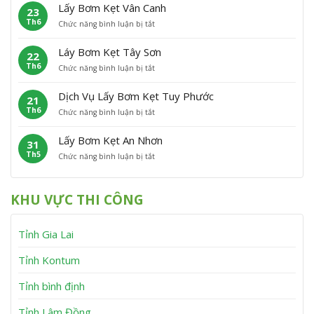
ấ
m
P
Â
Lấy Bơm Kẹt Vân Canh
23
y
K
h
n
Th6
ở
Chức năng bình luận bị tắt
B
ẹ
ù
L
ơ
t
C
ấ
m
P
á
Láy Bơm Kẹt Tây Sơn
22
y
K
h
t
Th6
ở
Chức năng bình luận bị tắt
B
ẹ
ù
L
ơ
t
M
á
m
V
ỹ
Dịch Vụ Lấy Bơm Kẹt Tuy Phước
21
y
K
ĩ
Th6
ở
Chức năng bình luận bị tắt
B
ẹ
n
D
ơ
t
h
ị
m
V
T
Lấy Bơm Kẹt An Nhơn
31
c
K
â
h
Th5
ở
Chức năng bình luận bị tắt
h
ẹ
n
ạ
L
V
t
C
n
ấ
ụ
T
a
h
y
L
â
n
KHU VỰC THI CÔNG
B
ấ
y
h
ơ
y
S
m
B
ơ
Tỉnh Gia Lai
K
ơ
n
ẹ
m
t
K
Tỉnh Kontum
A
ẹ
n
t
Tỉnh bình định
N
T
h
u
Tỉnh Lâm Đồng
ơ
y