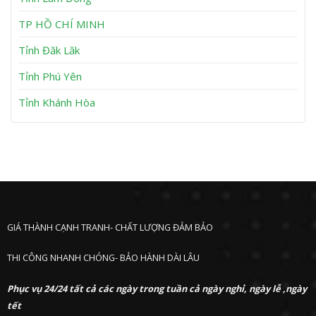
n
P
h
TP HỒ CHÍ MINH
ư
ớ
Tỉnh Đăk Lăk
c
Tỉnh Phú Yên
Tỉnh Khánh Hòa
GIÁ THÀNH CẠNH TRANH- CHẤT LƯỢNG ĐẢM BẢO
THI CÔNG NHANH CHÓNG- BẢO HÀNH DÀI LÂU
Phục vụ 24/24 tất cả các ngày trong tuần cả ngày nghỉ, ngày lễ ,ngày
tết