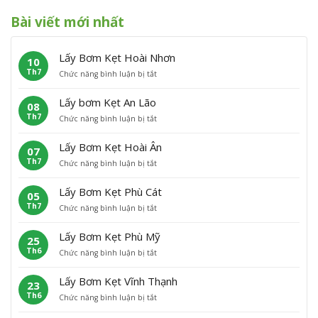
Bài viết mới nhất
Lấy Bơm Kẹt Hoài Nhơn
10
Th7
ở
Chức năng bình luận bị tắt
L
ấ
Lấy bơm Kẹt An Lão
08
y
Th7
ở
Chức năng bình luận bị tắt
B
L
ơ
ấ
m
Lấy Bơm Kẹt Hoài Ân
07
y
K
Th7
ở
Chức năng bình luận bị tắt
b
ẹ
L
ơ
t
ấ
m
H
Lấy Bơm Kẹt Phù Cát
05
y
K
o
Th7
ở
Chức năng bình luận bị tắt
B
ẹ
à
L
ơ
t
i
ấ
m
A
N
Lấy Bơm Kẹt Phù Mỹ
25
y
K
n
h
Th6
ở
Chức năng bình luận bị tắt
B
ẹ
L
ơ
L
ơ
t
ã
n
ấ
m
H
o
Lấy Bơm Kẹt Vĩnh Thạnh
23
y
K
o
Th6
ở
Chức năng bình luận bị tắt
B
ẹ
à
L
ơ
t
i