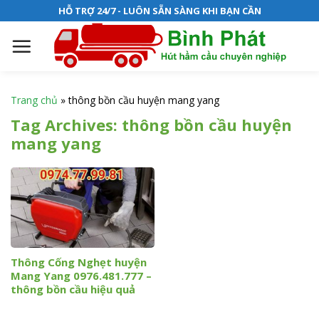
S
HỖ TRỢ 24/7 - LUÔN SẴN SÀNG KHI BẠN CẦN
k
i
p
t
o
Trang chủ
»
thông bồn cầu huyện mang yang
c
Tag Archives:
thông bồn cầu huyện
o
mang yang
n
t
e
n
t
Thông Cống Nghẹt huyện
Mang Yang 0976.481.777 –
thông bồn cầu hiệu quả