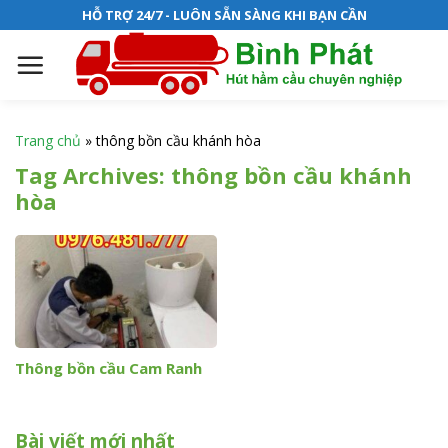
S
HỖ TRỢ 24/7 - LUÔN SẴN SÀNG KHI BẠN CẦN
k
i
p
t
o
Trang chủ
»
thông bồn cầu khánh hòa
c
Tag Archives:
thông bồn cầu khánh
o
hòa
n
t
e
n
t
Thông bồn cầu Cam Ranh
Bài viết mới nhất