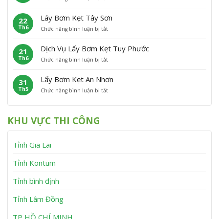
L
ơ
t
C
ấ
m
P
á
Láy Bơm Kẹt Tây Sơn
22
y
K
h
t
Th6
ở
Chức năng bình luận bị tắt
B
ẹ
ù
L
ơ
t
M
á
m
V
ỹ
Dịch Vụ Lấy Bơm Kẹt Tuy Phước
21
y
K
ĩ
Th6
ở
Chức năng bình luận bị tắt
B
ẹ
n
D
ơ
t
h
ị
m
V
T
Lấy Bơm Kẹt An Nhơn
31
c
K
â
h
Th5
ở
Chức năng bình luận bị tắt
h
ẹ
n
ạ
L
V
t
C
n
ấ
ụ
T
a
h
y
L
â
n
KHU VỰC THI CÔNG
B
ấ
y
h
ơ
y
S
m
B
ơ
Tỉnh Gia Lai
K
ơ
n
ẹ
m
t
K
Tỉnh Kontum
A
ẹ
n
t
Tỉnh bình định
N
T
h
u
Tỉnh Lâm Đồng
ơ
y
n
P
h
TP HỒ CHÍ MINH