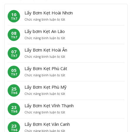
Lấy Bơm Kẹt Hoài Nhơn
10
Th7
ở
Chức năng bình luận bị tắt
L
ấ
Lấy bơm Kẹt An Lão
08
y
Th7
ở
Chức năng bình luận bị tắt
B
L
ơ
ấ
m
Lấy Bơm Kẹt Hoài Ân
07
y
K
Th7
ở
Chức năng bình luận bị tắt
b
ẹ
L
ơ
t
ấ
m
H
Lấy Bơm Kẹt Phù Cát
05
y
K
o
Th7
ở
Chức năng bình luận bị tắt
B
ẹ
à
L
ơ
t
i
ấ
m
A
N
Lấy Bơm Kẹt Phù Mỹ
25
y
K
n
h
Th6
ở
Chức năng bình luận bị tắt
B
ẹ
L
ơ
L
ơ
t
ã
n
ấ
m
H
o
Lấy Bơm Kẹt Vĩnh Thạnh
23
y
K
o
Th6
ở
Chức năng bình luận bị tắt
B
ẹ
à
L
ơ
t
i
ấ
m
P
Â
Lấy Bơm Kẹt Vân Canh
23
y
K
h
n
Th6
ở
Chức năng bình luận bị tắt
B
ẹ
ù