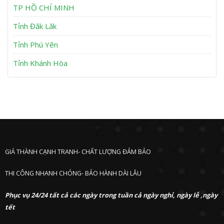
h
TP HỒ CHÍ MINH
ư
ớ
Tỉnh Đăk Lăk
c
Tỉnh Phú Yên
Tỉnh Khánh Hòa
GIÁ THÀNH CẠNH TRANH- CHẤT LƯỢNG ĐẢM BẢO
THI CÔNG NHANH CHÓNG- BẢO HÀNH DÀI LÂU
Phục vụ 24/24 tất cả các ngày trong tuần cả ngày nghỉ, ngày lễ ,ngày
tết