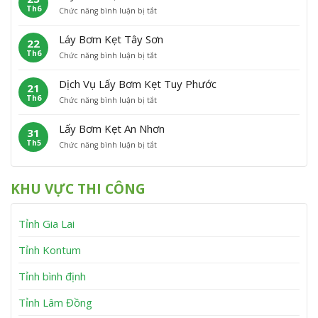
h
n
Th6
ở
Chức năng bình luận bị tắt
B
ẹ
ù
L
ơ
t
C
ấ
m
P
á
Láy Bơm Kẹt Tây Sơn
22
y
K
h
t
Th6
ở
Chức năng bình luận bị tắt
B
ẹ
ù
L
ơ
t
M
á
m
V
ỹ
Dịch Vụ Lấy Bơm Kẹt Tuy Phước
21
y
K
ĩ
Th6
ở
Chức năng bình luận bị tắt
B
ẹ
n
D
ơ
t
h
ị
m
V
T
Lấy Bơm Kẹt An Nhơn
31
c
K
â
h
Th5
ở
Chức năng bình luận bị tắt
h
ẹ
n
ạ
L
V
t
C
n
ấ
ụ
T
a
h
y
L
â
n
KHU VỰC THI CÔNG
B
ấ
y
h
ơ
y
S
m
B
ơ
Tỉnh Gia Lai
K
ơ
n
ẹ
m
t
K
Tỉnh Kontum
A
ẹ
n
t
Tỉnh bình định
N
T
h
u
Tỉnh Lâm Đồng
ơ
y
n
P