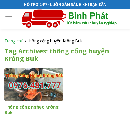
S
HỖ TRỢ 24/7 - LUÔN SẴN SÀNG KHI BẠN CẦN
k
i
p
t
o
Trang chủ
»
thông cống huyện Krông Buk
c
Tag Archives:
thông cống huyện
o
Krông Buk
n
t
e
n
t
Thông cống nghẹt Krông
Buk