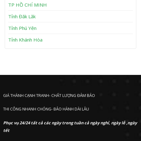
h
TP HỒ CHÍ MINH
ư
ớ
Tỉnh Đăk Lăk
c
Tỉnh Phú Yên
Tỉnh Khánh Hòa
GIÁ THÀNH CẠNH TRANH- CHẤT LƯỢNG ĐẢM BẢO
THI CÔNG NHANH CHÓNG- BẢO HÀNH DÀI LÂU
Phục vụ 24/24 tất cả các ngày trong tuần cả ngày nghỉ, ngày lễ ,ngày
tết