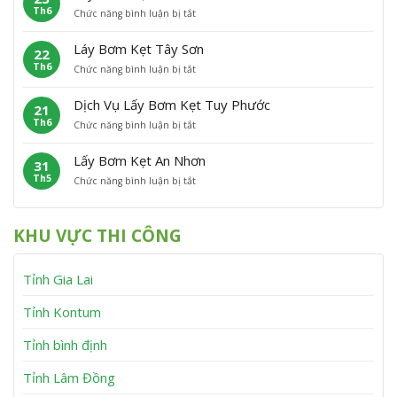
h
n
Th6
ở
Chức năng bình luận bị tắt
B
ẹ
ù
L
ơ
t
C
ấ
m
P
á
Láy Bơm Kẹt Tây Sơn
22
y
K
h
t
Th6
ở
Chức năng bình luận bị tắt
B
ẹ
ù
L
ơ
t
M
á
m
V
ỹ
Dịch Vụ Lấy Bơm Kẹt Tuy Phước
21
y
K
ĩ
Th6
ở
Chức năng bình luận bị tắt
B
ẹ
n
D
ơ
t
h
ị
m
V
T
Lấy Bơm Kẹt An Nhơn
31
c
K
â
h
Th5
ở
Chức năng bình luận bị tắt
h
ẹ
n
ạ
L
V
t
C
n
ấ
ụ
T
a
h
y
L
â
n
KHU VỰC THI CÔNG
B
ấ
y
h
ơ
y
S
m
B
ơ
Tỉnh Gia Lai
K
ơ
n
ẹ
m
t
K
Tỉnh Kontum
A
ẹ
n
t
Tỉnh bình định
N
T
h
u
Tỉnh Lâm Đồng
ơ
y
n
P