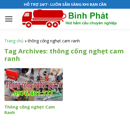
S
HỖ TRỢ 24/7 - LUÔN SẴN SÀNG KHI BẠN CẦN
k
i
p
t
o
Trang chủ
»
thông cống nghẹt cam ranh
c
Tag Archives:
thông cống nghẹt cam
o
ranh
n
t
e
n
t
Thông cống nghẹt Cam
Ranh