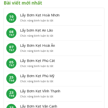
Bài viết mới nhất
Lấy Bơm Kẹt Hoài Nhơn
10
Th7
ở
Chức năng bình luận bị tắt
L
ấ
Lấy bơm Kẹt An Lão
08
y
Th7
ở
Chức năng bình luận bị tắt
B
L
ơ
ấ
m
Lấy Bơm Kẹt Hoài Ân
07
y
K
Th7
ở
Chức năng bình luận bị tắt
b
ẹ
L
ơ
t
ấ
m
H
Lấy Bơm Kẹt Phù Cát
05
y
K
o
Th7
ở
Chức năng bình luận bị tắt
B
ẹ
à
L
ơ
t
i
ấ
m
A
N
Lấy Bơm Kẹt Phù Mỹ
25
y
K
n
h
Th6
ở
Chức năng bình luận bị tắt
B
ẹ
L
ơ
L
ơ
t
ã
n
ấ
m
H
o
Lấy Bơm Kẹt Vĩnh Thạnh
23
y
K
o
Th6
ở
Chức năng bình luận bị tắt
B
ẹ
à
L
ơ
t
i
ấ
m
P
Â
Lấy Bơm Kẹt Vân Canh
23
y
K