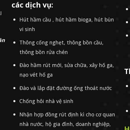
các dịch vụ:
I
Hút hầm cầu , hút hầm bioga, hút bùn
vi sinh
ần
Thông cống nghẹt, thông bồn cầu,
thông bồn rửa chén
Đào hầm rút mới, sửa chữa, xây hố ga,
T
nạo vét hố ga
Đào và lắp đặt đường ống thoát nước
Chống hôi nhà vệ sinh
Nhận hợp đồng rút định kì cho cơ quan
nhà nước, hộ gia đình, doanh nghiệp,
H