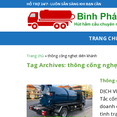
S
HỖ TRỢ 24/7 - LUÔN SẴN SÀNG KHI BẠN CẦN
k
i
p
t
TRANG CH
o
c
Trang chủ
»
thông cống nghẹt diên khánh
o
Tag Archives:
thông cống nghẹ
n
Thông 
t
e
DỊCH 
n
Tắc cốn
doanh c
t
tình tr