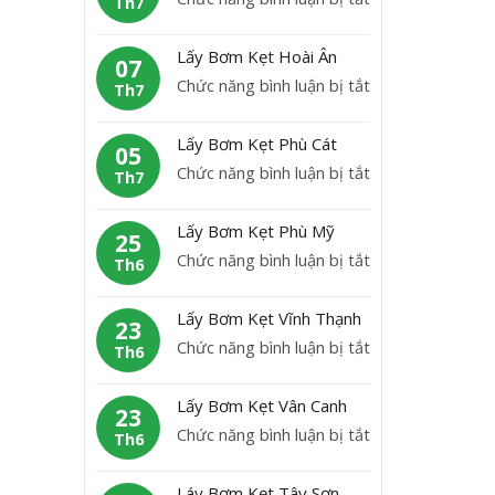
Th7
B
L
ơ
ấ
Lấy Bơm Kẹt Hoài Ân
m
07
y
ở
Chức năng bình luận bị tắt
K
Th7
b
L
ẹ
ơ
ấ
t
Lấy Bơm Kẹt Phù Cát
m
05
y
H
ở
Chức năng bình luận bị tắt
K
Th7
B
o
L
ẹ
ơ
à
ấ
t
Lấy Bơm Kẹt Phù Mỹ
m
25
i
y
A
ở
Chức năng bình luận bị tắt
K
Th6
N
B
n
L
ẹ
h
ơ
L
ấ
t
ơ
Lấy Bơm Kẹt Vĩnh Thạnh
m
23
ã
y
H
n
ở
Chức năng bình luận bị tắt
K
Th6
o
B
o
L
ẹ
ơ
à
ấ
t
Lấy Bơm Kẹt Vân Canh
m
23
i
y
P
ở
Chức năng bình luận bị tắt
K
Th6
Â
B
h
L
ẹ
n
ơ
ù
ấ
t
Láy Bơm Kẹt Tây Sơn