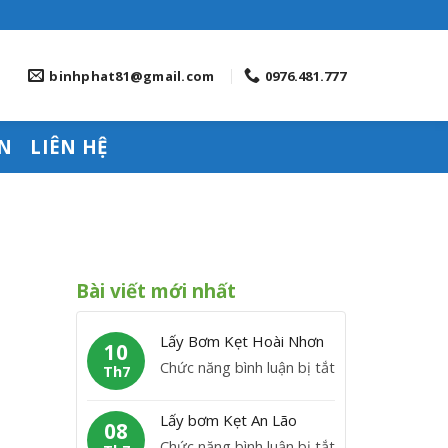
binhphat81@gmail.com
0976.481.777
N
LIÊN HỆ
Bài viết mới nhất
Lấy Bơm Kẹt Hoài Nhơn
10
ở
Chức năng bình luận bị tắt
Th7
L
ấ
Lấy bơm Kẹt An Lão
08
y
ở
Chức năng bình luận bị tắt