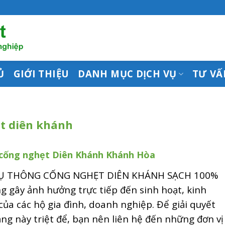
Ủ
GIỚI THIỆU
DANH MỤC DỊCH VỤ
TƯ VẤ
t diên khánh
cống nghẹt Diên Khánh Khánh Hòa
VỤ THÔNG CỐNG NGHẸT DIÊN KHÁNH SẠCH 100%
g gây ảnh hưởng trực tiếp đến sinh hoạt, kinh
ủa các hộ gia đình, doanh nghiệp. Để giải quyết
ạng này triệt để, bạn nên liên hệ đến những đơn vị