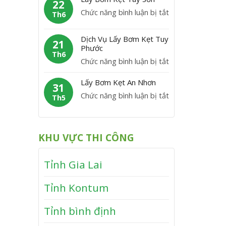
m
22
C
y
P
ở
Chức năng bình luận bị tắt
K
Th6
á
B
h
L
ẹ
t
ơ
ù
á
t
Dịch Vụ Lấy Bơm Kẹt Tuy
m
21
M
y
Phước
V
K
Th6
ỹ
B
ĩ
ở
Chức năng bình luận bị tắt
ẹ
ơ
n
D
t
m
Lấy Bơm Kẹt An Nhơn
h
ị
31
V
K
T
ở
Chức năng bình luận bị tắt
c
Th5
â
ẹ
h
L
h
n
t
ạ
ấ
V
C
T
n
y
ụ
a
KHU VỰC THI CÔNG
â
h
B
L
n
y
ơ
ấ
h
S
Tỉnh Gia Lai
m
y
ơ
K
B
n
Tỉnh Kontum
ẹ
ơ
t
m
Tỉnh bình định
A
K
n
ẹ