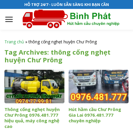
S
HỖ TRỢ 24/7 - LUÔN SẴN SÀNG KHI BẠN CẦN
k
i
p
t
o
Trang chủ
»
thông cống nghẹt huyện Chư Prông
c
Tag Archives:
thông cống nghẹt
o
huyện Chư Prông
n
t
e
n
t
Thông cống nghẹt huyện
Hút hầm cầu Chư Prông
Chư Prông 0976.481.777
Gia Lai 0976.481.777
hiệu quả, máy công nghệ
chuyên nghiệp
cao