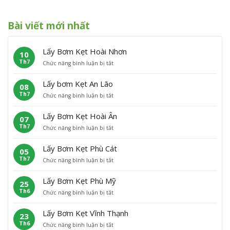
Bài viết mới nhất
Lấy Bơm Kẹt Hoài Nhơn
10
Th7
ở
Chức năng bình luận bị tắt
L
ấ
Lấy bơm Kẹt An Lão
08
y
Th7
ở
Chức năng bình luận bị tắt
B
L
ơ
ấ
m
Lấy Bơm Kẹt Hoài Ân
07
y
K
Th7
ở
Chức năng bình luận bị tắt
b
ẹ
L
ơ
t
ấ
m
H
Lấy Bơm Kẹt Phù Cát
05
y
K
o
Th7
ở
Chức năng bình luận bị tắt
B
ẹ
à
L
ơ
t
i
ấ
m
A
N
Lấy Bơm Kẹt Phù Mỹ
25
y
K
n
h
Th6
ở
Chức năng bình luận bị tắt
B
ẹ
L
ơ
L
ơ
t
ã
n
ấ
m
H
o
Lấy Bơm Kẹt Vĩnh Thạnh
23
y
K
o
Th6
ở
Chức năng bình luận bị tắt
B
ẹ
à