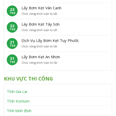
L
ơ
t
i
ấ
m
P
Â
Lấy Bơm Kẹt Vân Canh
23
y
K
h
n
Th6
ở
Chức năng bình luận bị tắt
B
ẹ
ù
L
ơ
t
C
ấ
m
P
á
Láy Bơm Kẹt Tây Sơn
22
y
K
h
t
Th6
ở
Chức năng bình luận bị tắt
B
ẹ
ù
L
ơ
t
M
á
m
V
ỹ
Dịch Vụ Lấy Bơm Kẹt Tuy Phước
21
y
K
ĩ
Th6
ở
Chức năng bình luận bị tắt
B
ẹ
n
D
ơ
t
h
ị
m
V
T
Lấy Bơm Kẹt An Nhơn
31
c
K
â
h
Th5
ở
Chức năng bình luận bị tắt
h
ẹ
n
ạ
L
V
t
C
n
ấ
ụ
T
a
h
y
L
â
n
KHU VỰC THI CÔNG
B
ấ
y
h
ơ
y
S
m
B
ơ
Tỉnh Gia Lai
K
ơ
n
ẹ
m
t
K
Tỉnh Kontum
A
ẹ
n
t
Tỉnh bình định
N
T