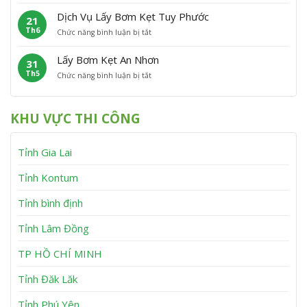
ơ
t
M
á
m
V
ỹ
Dịch Vụ Lấy Bơm Kẹt Tuy Phước
21
y
K
ĩ
Th6
ở
Chức năng bình luận bị tắt
B
ẹ
n
D
ơ
t
h
ị
m
V
T
Lấy Bơm Kẹt An Nhơn
31
c
K
â
h
Th5
ở
Chức năng bình luận bị tắt
h
ẹ
n
ạ
L
V
t
C
n
ấ
ụ
T
a
h
y
L
â
n
KHU VỰC THI CÔNG
B
ấ
y
h
ơ
y
S
m
B
ơ
Tỉnh Gia Lai
K
ơ
n
ẹ
m
t
K
Tỉnh Kontum
A
ẹ
n
t
Tỉnh bình định
N
T
h
u
Tỉnh Lâm Đồng
ơ
y
n
P
h
TP HỒ CHÍ MINH
ư
ớ
Tỉnh Đăk Lăk
c
Tỉnh Phú Yên