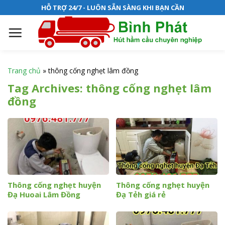
S
HỖ TRỢ 24/7 - LUÔN SẴN SÀNG KHI BẠN CẦN
k
i
p
t
o
Trang chủ
»
thông cống nghẹt lâm đồng
c
Tag Archives:
thông cống nghẹt lâm
o
đồng
n
t
e
n
t
Thông cống nghẹt huyện
Thông cống nghẹt huyện
Đạ Huoai Lâm Đồng
Đạ Tẻh giá rẻ