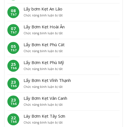
L
ấ
Lấy bơm Kẹt An Lão
08
y
Th7
ở
Chức năng bình luận bị tắt
B
L
ơ
ấ
m
Lấy Bơm Kẹt Hoài Ân
07
y
K
Th7
ở
Chức năng bình luận bị tắt
b
ẹ
L
ơ
t
ấ
m
H
Lấy Bơm Kẹt Phù Cát
05
y
K
o
Th7
ở
Chức năng bình luận bị tắt
B
ẹ
à
L
ơ
t
i
ấ
m
A
N
Lấy Bơm Kẹt Phù Mỹ
25
y
K
n
h
Th6
ở
Chức năng bình luận bị tắt
B
ẹ
L
ơ
L
ơ
t
ã
n
ấ
m
H
o
Lấy Bơm Kẹt Vĩnh Thạnh
23
y
K
o
Th6
ở
Chức năng bình luận bị tắt
B
ẹ
à
L
ơ
t
i
ấ
m
P
Â
Lấy Bơm Kẹt Vân Canh
23
y
K
h
n
Th6
ở
Chức năng bình luận bị tắt
B
ẹ
ù
L
ơ
t
C
ấ
m
P
á
Láy Bơm Kẹt Tây Sơn
22
y
K
h
t
Th6
ở
Chức năng bình luận bị tắt
B
ẹ
ù
L