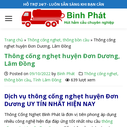
S
HỖ TRỢ 24/7 - LUÔN SẴN SÀNG KHI BẠN CẦN
k
i
p
t
o
Trang chủ
»
Thông cống nghẹt, thông bồn cầu
»
Thông cống
c
nghẹt huyện Đơn Dương, Lâm Đồng
o
Thông cống nghẹt huyện Đơn Dương,
n
Lâm Đồng
t
e
Posted on
09/10/2022
by
Bình Phát
Thông cống nghẹt,
n
thông bồn cầu
,
Tỉnh Lâm Đồng
639 lượt xem
t
Dịch vụ thông cống nghẹt huyện Đơn
Dương UY TÍN NHẤT HIỆN NAY
Thông Cống Nghẹt Bình Phát là đơn vị tiên phong áp dụng
nhiều công nghệ hiện đại đáp ứng tốt nhất nhu cầu
thông