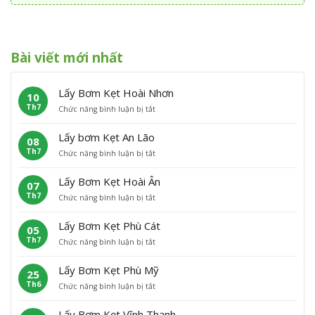
Bài viết mới nhất
Lấy Bơm Kẹt Hoài Nhơn
10
Th7
ở
Chức năng bình luận bị tắt
L
ấ
Lấy bơm Kẹt An Lão
08
y
Th7
ở
Chức năng bình luận bị tắt
B
L
ơ
ấ
m
Lấy Bơm Kẹt Hoài Ân
07
y
K
Th7
ở
Chức năng bình luận bị tắt
b
ẹ
L
ơ
t
ấ
m
H
Lấy Bơm Kẹt Phù Cát
05
y
K
o
Th7
ở
Chức năng bình luận bị tắt
B
ẹ
à
L
ơ
t
i
ấ
m
A
N
Lấy Bơm Kẹt Phù Mỹ
25
y
K
n
h
Th6
ở
Chức năng bình luận bị tắt
B
ẹ
L
ơ
L
ơ
t
ã
n
ấ
m
H
o
Lấy Bơm Kẹt Vĩnh Thạnh