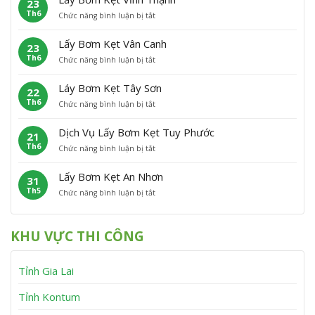
23
y
K
o
Th6
ở
Chức năng bình luận bị tắt
B
ẹ
à
L
ơ
t
i
ấ
m
P
Â
Lấy Bơm Kẹt Vân Canh
23
y
K
h
n
Th6
ở
Chức năng bình luận bị tắt
B
ẹ
ù
L
ơ
t
C
ấ
m
P
á
Láy Bơm Kẹt Tây Sơn
22
y
K
h
t
Th6
ở
Chức năng bình luận bị tắt
B
ẹ
ù
L
ơ
t
M
á
m
V
ỹ
Dịch Vụ Lấy Bơm Kẹt Tuy Phước
21
y
K
ĩ
Th6
ở
Chức năng bình luận bị tắt
B
ẹ
n
D
ơ
t
h
ị
m
V
T
Lấy Bơm Kẹt An Nhơn
31
c
K
â
h
Th5
ở
Chức năng bình luận bị tắt
h
ẹ
n
ạ
L
V
t
C
n
ấ
ụ
T
a
h
y
L
â
n
KHU VỰC THI CÔNG
B
ấ
y
h
ơ
y
S
m
B
ơ
Tỉnh Gia Lai
K
ơ
n
ẹ
m
t
K
Tỉnh Kontum
A
ẹ