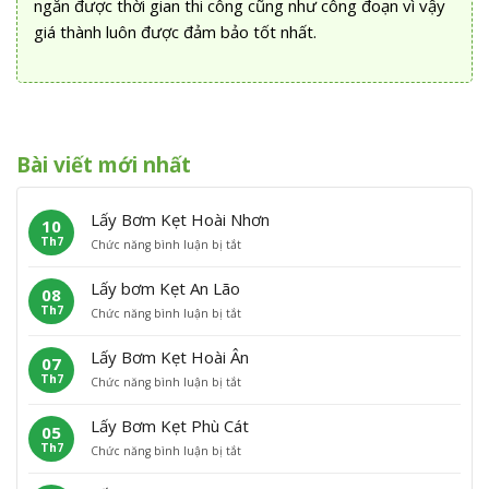
ngắn được thời gian thi công cũng như công đoạn vì vậy
giá thành luôn được đảm bảo tốt nhất.
Bài viết mới nhất
Lấy Bơm Kẹt Hoài Nhơn
10
Th7
ở
Chức năng bình luận bị tắt
L
ấ
Lấy bơm Kẹt An Lão
08
y
Th7
ở
Chức năng bình luận bị tắt
B
L
ơ
ấ
m
Lấy Bơm Kẹt Hoài Ân
07
y
K
Th7
ở
Chức năng bình luận bị tắt
b
ẹ
L
ơ
t
ấ
m
H
Lấy Bơm Kẹt Phù Cát
05
y
K
o
Th7
ở
Chức năng bình luận bị tắt
B
ẹ
à
L
ơ
t
i
ấ
m
A
N