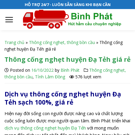
S
HỖ TRỢ 24/7 - LUÔN SẴN SÀNG KHI BẠN CẦN
k
i
p
t
o
Trang chủ
»
Thông cống nghẹt, thông bồn cầu
»
Thông cống
c
nghẹt huyện Đạ Tẻh giá rẻ
o
Thông cống nghẹt huyện Đạ Tẻh giá rẻ
n
t
Posted on
16/10/2022
by
Bình Phát
Thông cống nghẹt,
e
thông bồn cầu
,
Tỉnh Lâm Đồng
576 lượt xem
n
t
Dịch vụ thông cống nghẹt huyện Đạ
Tẻh sạch 100%, giá rẻ
Hiện nay đời sống con người được nâng cao và chất lượng
cuộc sống luôn được mọi người quan tâm. Bình Phát triển khai
dịch vụ thông cống nghẹt huyện Đạ Tẻh
với mong muốn
mang đến dịch vụ tốt nhất đến quý khách hàng. Ngay bây giờ