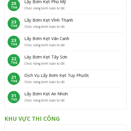
Lấy Bơm Kẹt Phù Mỹ
25
y
K
n
h
Th6
ở
Chức năng bình luận bị tắt
B
ẹ
L
ơ
L
ơ
t
ã
n
ấ
m
H
o
Lấy Bơm Kẹt Vĩnh Thạnh
23
y
K
o
Th6
ở
Chức năng bình luận bị tắt
B
ẹ
à
L
ơ
t
i
ấ
m
P
Â
Lấy Bơm Kẹt Vân Canh
23
y
K
h
n
Th6
ở
Chức năng bình luận bị tắt
B
ẹ
ù
L
ơ
t
C
ấ
m
P
á
Láy Bơm Kẹt Tây Sơn
22
y
K
h
t
Th6
ở
Chức năng bình luận bị tắt
B
ẹ
ù
L
ơ
t
M
á
m
V
ỹ
Dịch Vụ Lấy Bơm Kẹt Tuy Phước
21
y
K
ĩ
Th6
ở
Chức năng bình luận bị tắt
B
ẹ
n
D
ơ
t
h
ị
m
V
T
Lấy Bơm Kẹt An Nhơn
31
c
K
â
h
Th5
ở
Chức năng bình luận bị tắt
h
ẹ
n
ạ
L
V
t
C
n
ấ
ụ
T
a
h
y
L
â
n
KHU VỰC THI CÔNG
B
ấ
y
h
ơ
y
S
m
B
ơ