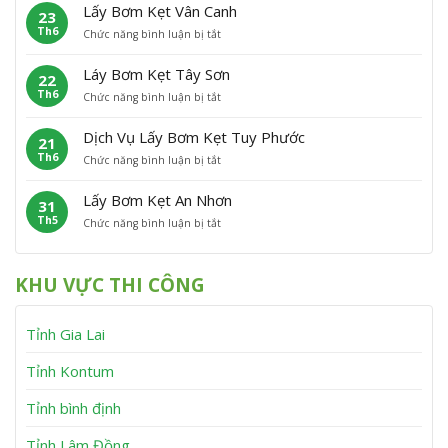
ấ
m
P
Â
Lấy Bơm Kẹt Vân Canh
23
y
K
h
n
Th6
ở
Chức năng bình luận bị tắt
B
ẹ
ù
L
ơ
t
C
ấ
m
P
á
Láy Bơm Kẹt Tây Sơn
22
y
K
h
t
Th6
ở
Chức năng bình luận bị tắt
B
ẹ
ù
L
ơ
t
M
á
m
V
ỹ
Dịch Vụ Lấy Bơm Kẹt Tuy Phước
21
y
K
ĩ
Th6
ở
Chức năng bình luận bị tắt
B
ẹ
n
D
ơ
t
h
ị
m
V
T
Lấy Bơm Kẹt An Nhơn
31
c
K
â
h
Th5
ở
Chức năng bình luận bị tắt
h
ẹ
n
ạ
L
V
t
C
n
ấ
ụ
T
a
h
y
L
â
n
KHU VỰC THI CÔNG
B
ấ
y
h
ơ
y
S
m
B
ơ
Tỉnh Gia Lai
K
ơ
n
ẹ
m
t
K
Tỉnh Kontum
A
ẹ
n
t
Tỉnh bình định
N
T
h
u
Tỉnh Lâm Đồng
ơ
y