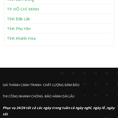
n
P
h
TP HỒ CHÍ MINH
ư
ớ
Tỉnh Đăk Lăk
c
Tỉnh Phú Yên
Tỉnh Khánh Hòa
GIÁ THÀNH CẠNH TRANH- CHẤT LƯỢNG ĐẢM BẢO
THI CÔNG NHANH CHÓNG- BẢO HÀNH DÀI LÂU
Phục vụ 24/24 tất cả các ngày trong tuần cả ngày nghỉ, ngày lễ ,ngày
tết