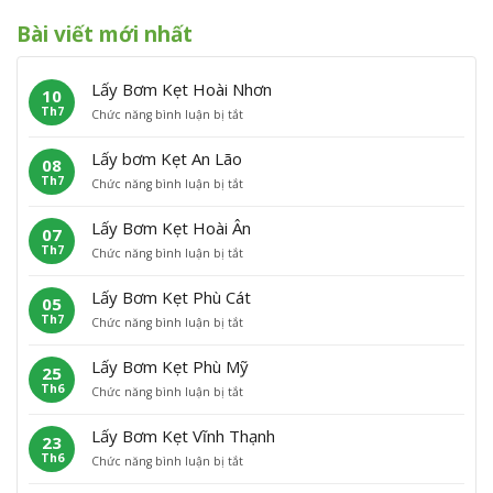
Bài viết mới nhất
Lấy Bơm Kẹt Hoài Nhơn
10
Th7
ở
Chức năng bình luận bị tắt
L
ấ
Lấy bơm Kẹt An Lão
08
y
Th7
ở
Chức năng bình luận bị tắt
B
L
ơ
ấ
m
Lấy Bơm Kẹt Hoài Ân
07
y
K
Th7
ở
Chức năng bình luận bị tắt
b
ẹ
L
ơ
t
ấ
m
H
Lấy Bơm Kẹt Phù Cát
05
y
K
o
Th7
ở
Chức năng bình luận bị tắt
B
ẹ
à
L
ơ
t
i
ấ
m
A
N
Lấy Bơm Kẹt Phù Mỹ
25
y
K
n
h
Th6
ở
Chức năng bình luận bị tắt
B
ẹ
L
ơ
L
ơ
t
ã
n
ấ
m
H
o
Lấy Bơm Kẹt Vĩnh Thạnh
23
y
K
o
Th6
ở
Chức năng bình luận bị tắt
B
ẹ
à
L
ơ
t
i