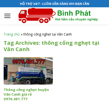
S
HỖ TRỢ 24/7 - LUÔN SẴN SÀNG KHI BẠN CẦN
k
i
p
t
o
Trang chủ
»
thông cống nghẹt tại Vân Canh
c
Tag Archives:
thông cống nghẹt tại
o
Vân Canh
n
t
e
n
t
Thông cống nghẹt huyện
Vân Canh giá rẻ
0976.481.777