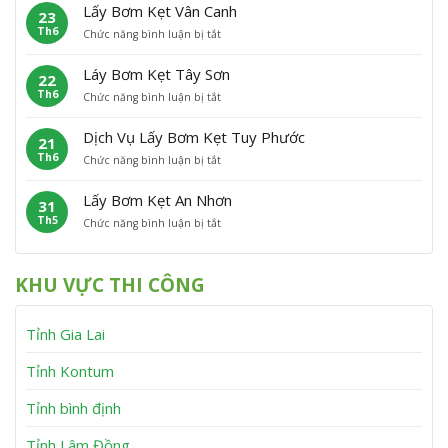
ấ
m
P
Â
Lấy Bơm Kẹt Vân Canh
23
y
K
h
n
Th6
ở
Chức năng bình luận bị tắt
B
ẹ
ù
L
ơ
t
C
ấ
m
P
á
Láy Bơm Kẹt Tây Sơn
22
y
K
h
t
Th6
ở
Chức năng bình luận bị tắt
B
ẹ
ù
L
ơ
t
M
á
m
V
ỹ
Dịch Vụ Lấy Bơm Kẹt Tuy Phước
21
y
K
ĩ
Th6
ở
Chức năng bình luận bị tắt
B
ẹ
n
D
ơ
t
h
ị
m
V
T
Lấy Bơm Kẹt An Nhơn
31
c
K
â
h
Th5
ở
Chức năng bình luận bị tắt
h
ẹ
n
ạ
L
V
t
C
n
ấ
ụ
T
a
h
y
L
â
n
KHU VỰC THI CÔNG
B
ấ
y
h
ơ
y
S
m
B
ơ
Tỉnh Gia Lai
K
ơ
n
ẹ
m
t
K
Tỉnh Kontum
A
ẹ
n
t
Tỉnh bình định
N
T
h
u
Tỉnh Lâm Đồng
ơ
y