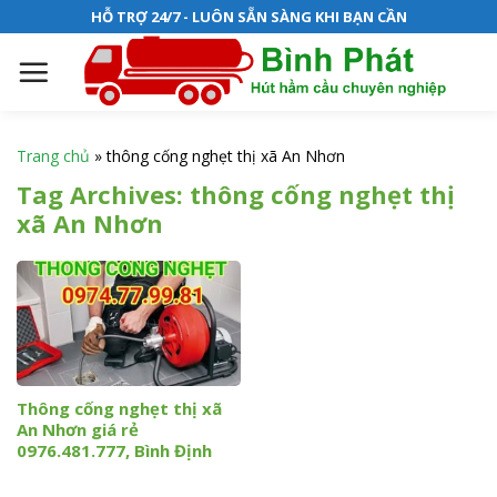
S
HỖ TRỢ 24/7 - LUÔN SẴN SÀNG KHI BẠN CẦN
k
i
p
t
o
Trang chủ
»
thông cống nghẹt thị xã An Nhơn
c
Tag Archives:
thông cống nghẹt thị
o
xã An Nhơn
n
t
e
n
t
Thông cống nghẹt thị xã
An Nhơn giá rẻ
0976.481.777, Bình Định