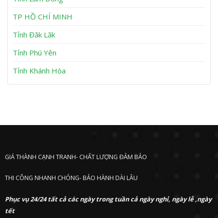
n
P
h
TP HỒ CHÍ MINH
ư
ớ
Tỉnh Đăk Lăk
c
Tỉnh Phú Yên
Tỉnh Khánh Hòa
GIÁ THÀNH CẠNH TRANH- CHẤT LƯỢNG ĐẢM BẢO
THI CÔNG NHANH CHÓNG- BẢO HÀNH DÀI LÂU
Phục vụ 24/24 tất cả các ngày trong tuần cả ngày nghỉ, ngày lễ ,ngày
tết