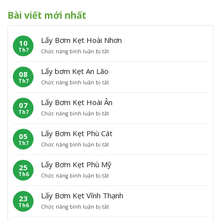
Bài viết mới nhất
Lấy Bơm Kẹt Hoài Nhơn
10
Th7
ở
Chức năng bình luận bị tắt
L
ấ
Lấy bơm Kẹt An Lão
08
y
Th7
ở
Chức năng bình luận bị tắt
B
L
ơ
ấ
m
Lấy Bơm Kẹt Hoài Ân
07
y
K
Th7
ở
Chức năng bình luận bị tắt
b
ẹ
L
ơ
t
ấ
m
H
Lấy Bơm Kẹt Phù Cát
05
y
K
o
Th7
ở
Chức năng bình luận bị tắt
B
ẹ
à
L
ơ
t
i
ấ
m
A
N
Lấy Bơm Kẹt Phù Mỹ
25
y
K
n
h
Th6
ở
Chức năng bình luận bị tắt
B
ẹ
L
ơ
L
ơ
t
ã
n
ấ
m
H
o
Lấy Bơm Kẹt Vĩnh Thạnh
23
y
K
o
Th6
ở
Chức năng bình luận bị tắt
B
ẹ
à
L
ơ
t
i