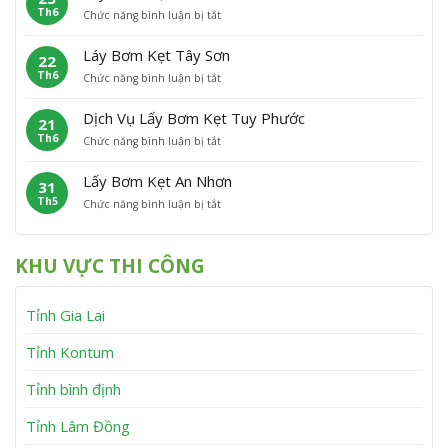
h
n
Th6
ở
Chức năng bình luận bị tắt
B
ẹ
ù
L
ơ
t
C
ấ
m
P
á
Láy Bơm Kẹt Tây Sơn
22
y
K
h
t
Th6
ở
Chức năng bình luận bị tắt
B
ẹ
ù
L
ơ
t
M
á
m
V
ỹ
Dịch Vụ Lấy Bơm Kẹt Tuy Phước
21
y
K
ĩ
Th6
ở
Chức năng bình luận bị tắt
B
ẹ
n
D
ơ
t
h
ị
m
V
T
Lấy Bơm Kẹt An Nhơn
31
c
K
â
h
Th5
ở
Chức năng bình luận bị tắt
h
ẹ
n
ạ
L
V
t
C
n
ấ
ụ
T
a
h
y
L
â
n
KHU VỰC THI CÔNG
B
ấ
y
h
ơ
y
S
m
B
ơ
Tỉnh Gia Lai
K
ơ
n
ẹ
m
t
K
Tỉnh Kontum
A
ẹ
n
t
Tỉnh bình định
N
T
h
u
Tỉnh Lâm Đồng
ơ
y
n
P