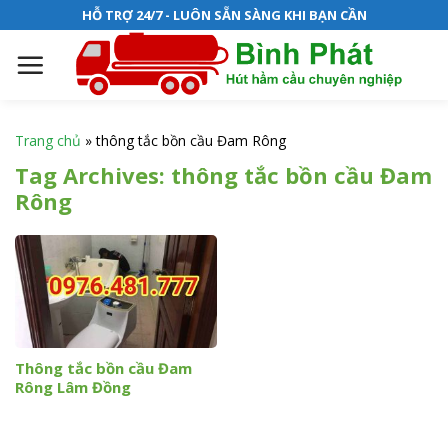
S
HỖ TRỢ 24/7 - LUÔN SẴN SÀNG KHI BẠN CẦN
k
i
p
t
o
Trang chủ
»
thông tắc bồn cầu Đam Rông
c
Tag Archives:
thông tắc bồn cầu Đam
o
Rông
n
t
e
n
t
Thông tắc bồn cầu Đam
Rông Lâm Đồng