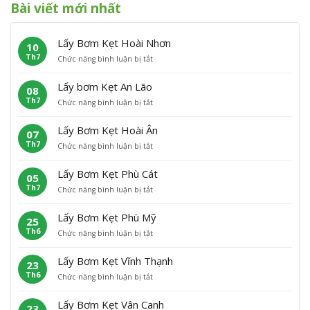
Bài viết mới nhất
Lấy Bơm Kẹt Hoài Nhơn
10
Th7
ở
Chức năng bình luận bị tắt
L
ấ
Lấy bơm Kẹt An Lão
08
y
Th7
ở
Chức năng bình luận bị tắt
B
L
ơ
ấ
m
Lấy Bơm Kẹt Hoài Ân
07
y
K
Th7
ở
Chức năng bình luận bị tắt
b
ẹ
L
ơ
t
ấ
m
H
Lấy Bơm Kẹt Phù Cát
05
y
K
o
Th7
ở
Chức năng bình luận bị tắt
B
ẹ
à
L
ơ
t
i
ấ
m
A
N
Lấy Bơm Kẹt Phù Mỹ
25
y
K
n
h
Th6
ở
Chức năng bình luận bị tắt
B
ẹ
L
ơ
L
ơ
t
ã
n
ấ
m
H
o
Lấy Bơm Kẹt Vĩnh Thạnh
23
y
K
o
Th6
ở
Chức năng bình luận bị tắt
B
ẹ
à
L
ơ
t
i
ấ
m
P
Â
Lấy Bơm Kẹt Vân Canh
23
y
K