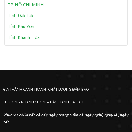
h
TP HỒ CHÍ MINH
ư
ớ
Tỉnh Đăk Lăk
c
Tỉnh Phú Yên
Tỉnh Khánh Hòa
GIÁ THÀNH CẠNH TRANH- CHẤT LƯỢNG ĐẢM BẢO
THI CÔNG NHANH CHÓNG- BẢO HÀNH DÀI LÂU
Phục vụ 24/24 tất cả các ngày trong tuần cả ngày nghỉ, ngày lễ ,ngày
tết