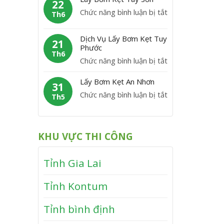
m
22
C
y
P
ở
Chức năng bình luận bị tắt
K
Th6
á
B
h
L
ẹ
t
ơ
ù
á
t
Dịch Vụ Lấy Bơm Kẹt Tuy
m
21
M
y
Phước
V
K
Th6
ỹ
B
ĩ
ở
Chức năng bình luận bị tắt
ẹ
ơ
n
D
t
m
Lấy Bơm Kẹt An Nhơn
h
ị
31
V
K
T
ở
Chức năng bình luận bị tắt
c
Th5
â
ẹ
h
L
h
n
t
ạ
ấ
V
C
T
n
y
ụ
a
KHU VỰC THI CÔNG
â
h
B
L
n
y
ơ
ấ
h
S
Tỉnh Gia Lai
m
y
ơ
K
B
n
Tỉnh Kontum
ẹ
ơ
t
m
Tỉnh bình định
A
K
n
ẹ