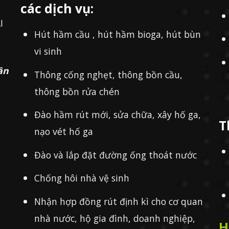
các dịch vụ:
I
Hút hầm cầu , hút hầm bioga, hút bùn
vi sinh
ần
Thông cống nghẹt, thông bồn cầu,
thông bồn rửa chén
Đào hầm rút mới, sửa chữa, xây hố ga,
T
nạo vét hố ga
Đào và lắp đặt đường ống thoát nước
Chống hôi nhà vệ sinh
Nhận hợp đồng rút định kì cho cơ quan
nhà nước, hộ gia đình, doanh nghiệp,
H