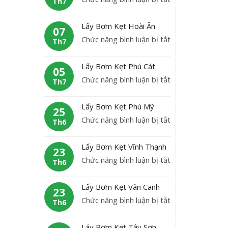
Th7
B
L
ơ
ấ
Lấy Bơm Kẹt Hoài Ân
m
07
y
ở
Chức năng bình luận bị tắt
K
Th7
b
L
ẹ
ơ
ấ
t
Lấy Bơm Kẹt Phù Cát
m
05
y
H
ở
Chức năng bình luận bị tắt
K
Th7
B
o
L
ẹ
ơ
à
ấ
t
Lấy Bơm Kẹt Phù Mỹ
m
25
i
y
A
ở
Chức năng bình luận bị tắt
K
Th6
N
B
n
L
ẹ
h
ơ
L
ấ
t
ơ
Lấy Bơm Kẹt Vĩnh Thạnh
m
23
ã
y
H
n
ở
Chức năng bình luận bị tắt
K
Th6
o
B
o
L
ẹ
ơ
à
ấ
t
Lấy Bơm Kẹt Vân Canh
m
23
i
y
P
ở
Chức năng bình luận bị tắt
K
Th6
Â
B
h
L
ẹ
n
ơ
ù
ấ
t
Láy Bơm Kẹt Tây Sơn