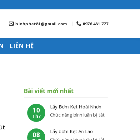
binhphat81@gmail.com
0976.481.777
N
LIÊN HỆ
Bài viết mới nhất
Lấy Bơm Kẹt Hoài Nhơn
10
ở
Chức năng bình luận bị tắt
Th7
L
út
ấ
Lấy bơm Kẹt An Lão
08
y
ở
Chức năng bình luận bị tắt