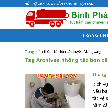
S
HỖ TRỢ 24/7 - LUÔN SẴN SÀNG KHI BẠN CẦN
k
i
p
t
TRANG CH
o
c
Trang chủ
»
thông tắc bồn cầu huyện Mang yang
o
Tag Archives:
thông tắc bồn c
n
Thông 
t
e
Dịch v
n
Nếu bạ
tắc vệ 
t
hầm cầu