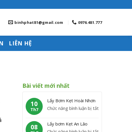
binhphat81@gmail.com
0976.481.777
N
LIÊN HỆ
Bài viết mới nhất
Lấy Bơm Kẹt Hoài Nhơn
y
10
ở
Chức năng bình luận bị tắt
Th7
L
á
ấ
Lấy bơm Kẹt An Lão
08
y
ở
Chức năng bình luận bị tắt