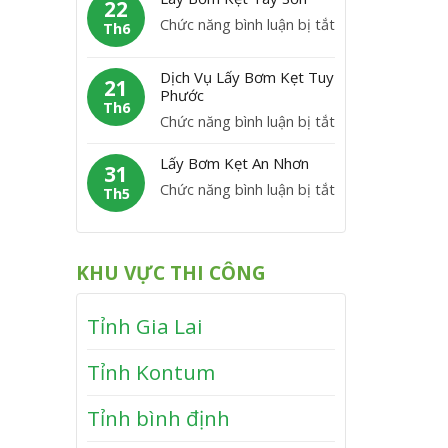
m
22
C
y
P
ở
Chức năng bình luận bị tắt
K
Th6
á
B
h
L
ẹ
t
ơ
ù
á
t
Dịch Vụ Lấy Bơm Kẹt Tuy
m
21
M
y
Phước
V
K
Th6
ỹ
B
ĩ
ở
Chức năng bình luận bị tắt
ẹ
ơ
n
D
t
m
Lấy Bơm Kẹt An Nhơn
h
ị
31
V
K
T
ở
Chức năng bình luận bị tắt
c
Th5
â
ẹ
h
L
h
n
t
ạ
ấ
V
C
T
n
y
ụ
a
KHU VỰC THI CÔNG
â
h
B
L
n
y
ơ
ấ
h
S
Tỉnh Gia Lai
m
y
ơ
K
B
n
Tỉnh Kontum
ẹ
ơ
t
m
Tỉnh bình định
A
K
n
ẹ