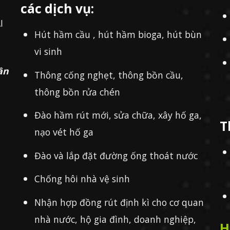
các dịch vụ:
I
Hút hầm cầu , hút hầm bioga, hút bùn
vi sinh
ần
Thông cống nghẹt, thông bồn cầu,
thông bồn rửa chén
Đào hầm rút mới, sửa chữa, xây hố ga,
T
nạo vét hố ga
Đào và lắp đặt đường ống thoát nước
Chống hôi nhà vệ sinh
Nhận hợp đồng rút định kì cho cơ quan
nhà nước, hộ gia đình, doanh nghiệp,
H