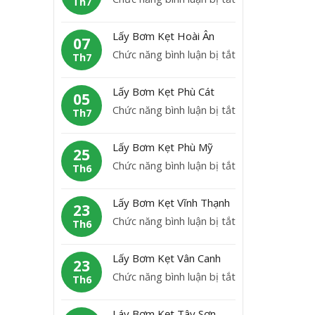
Th7
B
L
ơ
ấ
Lấy Bơm Kẹt Hoài Ân
m
07
y
ở
Chức năng bình luận bị tắt
K
Th7
b
L
ẹ
ơ
ấ
t
Lấy Bơm Kẹt Phù Cát
m
05
y
H
ở
Chức năng bình luận bị tắt
K
Th7
B
o
L
ẹ
ơ
à
ấ
t
Lấy Bơm Kẹt Phù Mỹ
m
25
i
y
A
ở
Chức năng bình luận bị tắt
K
Th6
N
B
n
L
ẹ
h
ơ
L
ấ
t
ơ
Lấy Bơm Kẹt Vĩnh Thạnh
m
23
ã
y
H
n
ở
Chức năng bình luận bị tắt
K
Th6
o
B
o
L
ẹ
ơ
à
ấ
t
Lấy Bơm Kẹt Vân Canh
m
23
i
y
P
ở
Chức năng bình luận bị tắt
K
Th6
Â
B
h
L
ẹ
n
ơ
ù
ấ
t
Láy Bơm Kẹt Tây Sơn