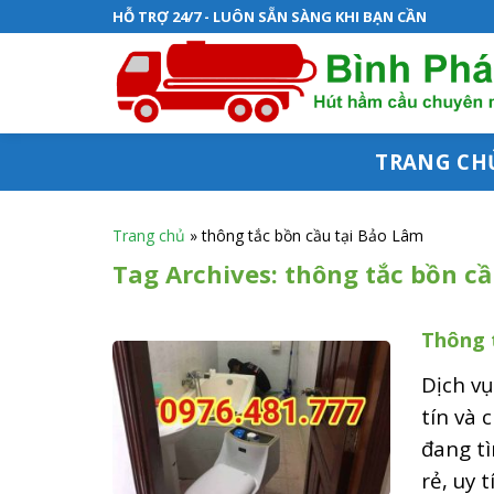
S
HỖ TRỢ 24/7 - LUÔN SẴN SÀNG KHI BẠN CẦN
k
i
p
t
TRANG CH
o
c
Trang chủ
»
thông tắc bồn cầu tại Bảo Lâm
o
Tag Archives:
thông tắc bồn cầ
n
Thông 
t
e
Dịch vụ
n
tín và 
đang t
t
rẻ, uy t