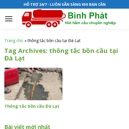
S
HỖ TRỢ 24/7 - LUÔN SẴN SÀNG KHI BẠN CẦN
k
i
p
t
o
Trang chủ
»
thông tắc bồn cầu tại Đà Lạt
c
Tag Archives:
thông tắc bồn cầu tại
o
Đà Lạt
n
t
e
n
t
Thông tắc bồn cầu Đà Lạt
Bài viết mới nhất