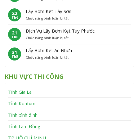
L
ơ
t
C
ấ
m
P
á
Láy Bơm Kẹt Tây Sơn
22
y
K
h
t
Th6
ở
Chức năng bình luận bị tắt
B
ẹ
ù
L
ơ
t
M
á
m
V
ỹ
Dịch Vụ Lấy Bơm Kẹt Tuy Phước
21
y
K
ĩ
Th6
ở
Chức năng bình luận bị tắt
B
ẹ
n
D
ơ
t
h
ị
m
V
T
Lấy Bơm Kẹt An Nhơn
31
c
K
â
h
Th5
ở
Chức năng bình luận bị tắt
h
ẹ
n
ạ
L
V
t
C
n
ấ
ụ
T
a
h
y
L
â
n
KHU VỰC THI CÔNG
B
ấ
y
h
ơ
y
S
m
B
ơ
Tỉnh Gia Lai
K
ơ
n
ẹ
m
t
K
Tỉnh Kontum
A
ẹ
n
t
Tỉnh bình định
N
T
h
u
Tỉnh Lâm Đồng
ơ
y
n
P
h
TP HỒ CHÍ MINH