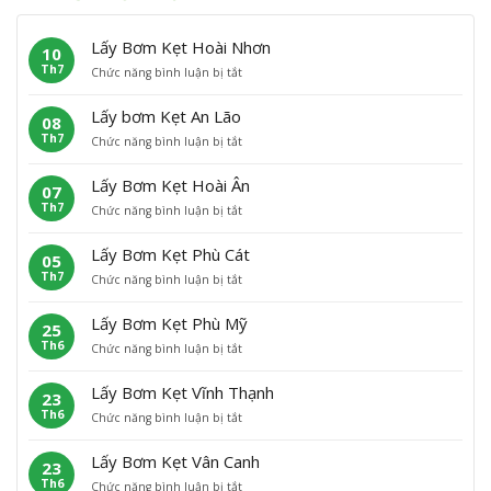
Lấy Bơm Kẹt Hoài Nhơn
10
Th7
ở
Chức năng bình luận bị tắt
L
ấ
Lấy bơm Kẹt An Lão
08
y
Th7
ở
Chức năng bình luận bị tắt
B
L
ơ
ấ
m
Lấy Bơm Kẹt Hoài Ân
07
y
K
Th7
ở
Chức năng bình luận bị tắt
b
ẹ
L
ơ
t
ấ
m
H
Lấy Bơm Kẹt Phù Cát
05
y
K
o
Th7
ở
Chức năng bình luận bị tắt
B
ẹ
à
L
ơ
t
i
ấ
m
A
N
Lấy Bơm Kẹt Phù Mỹ
25
y
K
n
h
Th6
ở
Chức năng bình luận bị tắt
B
ẹ
L
ơ
L
ơ
t
ã
n
ấ
m
H
o
Lấy Bơm Kẹt Vĩnh Thạnh
23
y
K
o
Th6
ở
Chức năng bình luận bị tắt
B
ẹ
à
L
ơ
t
i
ấ
m
P
Â
Lấy Bơm Kẹt Vân Canh
23
y
K
h
n
Th6
ở
Chức năng bình luận bị tắt
B
ẹ
ù