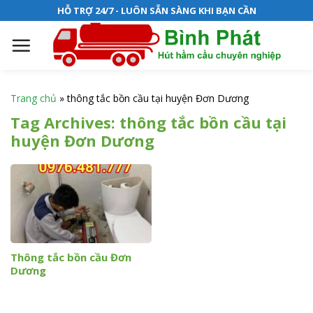
S
HỖ TRỢ 24/7 - LUÔN SẴN SÀNG KHI BẠN CẦN
k
i
p
t
o
Trang chủ
»
thông tắc bồn cầu tại huyện Đơn Dương
c
Tag Archives:
thông tắc bồn cầu tại
o
huyện Đơn Dương
n
t
e
n
t
Thông tắc bồn cầu Đơn
Dương