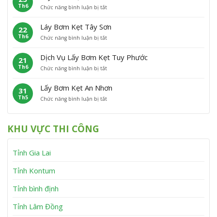
h
n
Th6
ở
Chức năng bình luận bị tắt
B
ẹ
ù
L
ơ
t
C
ấ
m
P
á
Láy Bơm Kẹt Tây Sơn
22
y
K
h
t
Th6
ở
Chức năng bình luận bị tắt
B
ẹ
ù
L
ơ
t
M
á
m
V
ỹ
Dịch Vụ Lấy Bơm Kẹt Tuy Phước
21
y
K
ĩ
Th6
ở
Chức năng bình luận bị tắt
B
ẹ
n
D
ơ
t
h
ị
m
V
T
Lấy Bơm Kẹt An Nhơn
31
c
K
â
h
Th5
ở
Chức năng bình luận bị tắt
h
ẹ
n
ạ
L
V
t
C
n
ấ
ụ
T
a
h
y
L
â
n
KHU VỰC THI CÔNG
B
ấ
y
h
ơ
y
S
m
B
ơ
Tỉnh Gia Lai
K
ơ
n
ẹ
m
t
K
Tỉnh Kontum
A
ẹ
n
t
Tỉnh bình định
N
T
h
u
Tỉnh Lâm Đồng
ơ
y
n
P