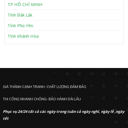
h
TP HỒ CHÍ MINH
ư
ớ
Tỉnh Đăk Lăk
c
Tỉnh Phú Yên
Tỉnh Khánh Hòa
GIÁ THÀNH CẠNH TRANH- CHẤT LƯỢNG ĐẢM BẢO
THI CÔNG NHANH CHÓNG- BẢO HÀNH DÀI LÂU
Phục vụ 24/24 tất cả các ngày trong tuần cả ngày nghỉ, ngày lễ ,ngày
tết