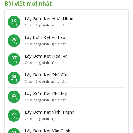
Bài viết mới nhất
Lấy Bơm Kẹt Hoài Nhơn
10
Th7
ở
Chức năng bình luận bị tắt
L
ấ
Lấy bơm Kẹt An Lão
08
y
Th7
ở
Chức năng bình luận bị tắt
B
L
ơ
ấ
m
Lấy Bơm Kẹt Hoài Ân
07
y
K
Th7
ở
Chức năng bình luận bị tắt
b
ẹ
L
ơ
t
ấ
m
H
Lấy Bơm Kẹt Phù Cát
05
y
K
o
Th7
ở
Chức năng bình luận bị tắt
B
ẹ
à
L
ơ
t
i
ấ
m
A
N
Lấy Bơm Kẹt Phù Mỹ
25
y
K
n
h
Th6
ở
Chức năng bình luận bị tắt
B
ẹ
L
ơ
L
ơ
t
ã
n
ấ
m
H
o
Lấy Bơm Kẹt Vĩnh Thạnh
23
y
K
o
Th6
ở
Chức năng bình luận bị tắt
B
ẹ
à
L
ơ
t
i
ấ
m
P
Â
Lấy Bơm Kẹt Vân Canh
23
y
K