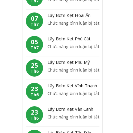
Th7
B
L
ơ
ấ
Lấy Bơm Kẹt Hoài Ân
m
07
y
ở
Chức năng bình luận bị tắt
K
Th7
b
L
ẹ
ơ
ấ
t
Lấy Bơm Kẹt Phù Cát
m
05
y
H
ở
Chức năng bình luận bị tắt
K
Th7
B
o
L
ẹ
ơ
à
ấ
t
Lấy Bơm Kẹt Phù Mỹ
m
25
i
y
A
ở
Chức năng bình luận bị tắt
K
Th6
N
B
n
L
ẹ
h
ơ
L
ấ
t
ơ
Lấy Bơm Kẹt Vĩnh Thạnh
m
23
ã
y
H
n
ở
Chức năng bình luận bị tắt
K
Th6
o
B
o
L
ẹ
ơ
à
ấ
t
Lấy Bơm Kẹt Vân Canh
m
23
i
y
P
ở
Chức năng bình luận bị tắt
K
Th6
Â
B
h
L
ẹ
n
ơ
ù
ấ
t
Láy Bơm Kẹt Tây Sơn