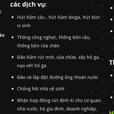
các dịch vụ:
I
Hút hầm cầu , hút hầm bioga, hút bùn
vi sinh
ần
Thông cống nghẹt, thông bồn cầu,
thông bồn rửa chén
Đào hầm rút mới, sửa chữa, xây hố ga,
T
nạo vét hố ga
Đào và lắp đặt đường ống thoát nước
Chống hôi nhà vệ sinh
Nhận hợp đồng rút định kì cho cơ quan
nhà nước, hộ gia đình, doanh nghiệp,
H