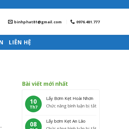
binhphat81@gmail.com
0976.481.777
N
LIÊN HỆ
Bài viết mới nhất
Lấy Bơm Kẹt Hoài Nhơn
10
ở
Chức năng bình luận bị tắt
Th7
L
ấ
Lấy bơm Kẹt An Lão
08
.
y
ở
Chức năng bình luận bị tắt