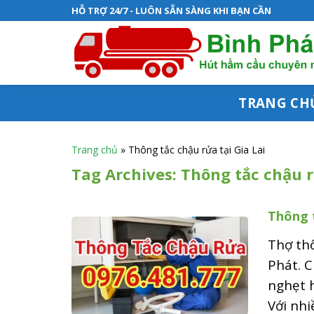
S
HỖ TRỢ 24/7 - LUÔN SẴN SÀNG KHI BẠN CẦN
k
i
p
t
TRANG CH
o
c
Trang chủ
»
Thông tắc chậu rửa tại Gia Lai
o
Tag Archives:
Thông tắc chậu r
n
Thông t
t
e
Thợ thô
n
Phát. C
nghẹt 
t
Với nhi