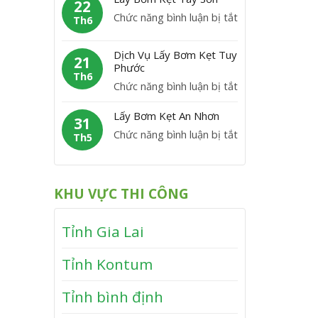
m
22
C
y
P
ở
Chức năng bình luận bị tắt
K
Th6
á
B
h
L
ẹ
t
ơ
ù
á
t
Dịch Vụ Lấy Bơm Kẹt Tuy
m
21
M
y
Phước
V
K
Th6
ỹ
B
ĩ
ở
Chức năng bình luận bị tắt
ẹ
ơ
n
D
t
m
Lấy Bơm Kẹt An Nhơn
h
ị
31
V
K
T
ở
Chức năng bình luận bị tắt
c
Th5
â
ẹ
h
L
h
n
t
ạ
ấ
V
C
T
n
y
ụ
a
KHU VỰC THI CÔNG
â
h
B
L
n
y
ơ
ấ
h
S
Tỉnh Gia Lai
m
y
ơ
K
B
n
Tỉnh Kontum
ẹ
ơ
t
m
Tỉnh bình định
A
K
n
ẹ