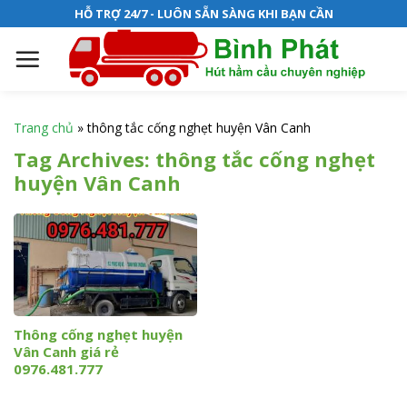
S
HỖ TRỢ 24/7 - LUÔN SẴN SÀNG KHI BẠN CẦN
k
i
p
t
o
Trang chủ
»
thông tắc cống nghẹt huyện Vân Canh
c
Tag Archives:
thông tắc cống nghẹt
o
huyện Vân Canh
n
t
e
n
t
Thông cống nghẹt huyện
Vân Canh giá rẻ
0976.481.777