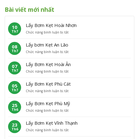
Bài viết mới nhất
Lấy Bơm Kẹt Hoài Nhơn
10
Th7
ở
Chức năng bình luận bị tắt
L
ấ
Lấy bơm Kẹt An Lão
08
y
Th7
ở
Chức năng bình luận bị tắt
B
L
ơ
ấ
m
Lấy Bơm Kẹt Hoài Ân
07
y
K
Th7
ở
Chức năng bình luận bị tắt
b
ẹ
L
ơ
t
ấ
m
H
Lấy Bơm Kẹt Phù Cát
05
y
K
o
Th7
ở
Chức năng bình luận bị tắt
B
ẹ
à
L
ơ
t
i
ấ
m
A
N
Lấy Bơm Kẹt Phù Mỹ
25
y
K
n
h
Th6
ở
Chức năng bình luận bị tắt
B
ẹ
L
ơ
L
ơ
t
ã
n
ấ
m
H
o
Lấy Bơm Kẹt Vĩnh Thạnh
23
y
K
o
Th6
ở
Chức năng bình luận bị tắt
B
ẹ
à
L
ơ
t
i