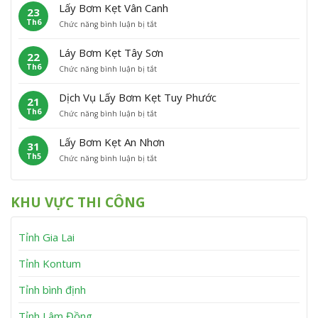
ấ
m
P
Â
Lấy Bơm Kẹt Vân Canh
23
y
K
h
n
Th6
ở
Chức năng bình luận bị tắt
B
ẹ
ù
L
ơ
t
C
ấ
m
P
á
Láy Bơm Kẹt Tây Sơn
22
y
K
h
t
Th6
ở
Chức năng bình luận bị tắt
B
ẹ
ù
L
ơ
t
M
á
m
V
ỹ
Dịch Vụ Lấy Bơm Kẹt Tuy Phước
21
y
K
ĩ
Th6
ở
Chức năng bình luận bị tắt
B
ẹ
n
D
ơ
t
h
ị
m
V
T
Lấy Bơm Kẹt An Nhơn
31
c
K
â
h
Th5
ở
Chức năng bình luận bị tắt
h
ẹ
n
ạ
L
V
t
C
n
ấ
ụ
T
a
h
y
L
â
n
KHU VỰC THI CÔNG
B
ấ
y
h
ơ
y
S
m
B
ơ
Tỉnh Gia Lai
K
ơ
n
ẹ
m
t
K
Tỉnh Kontum
A
ẹ
n
t
Tỉnh bình định
N
T
h
u
Tỉnh Lâm Đồng
ơ
y