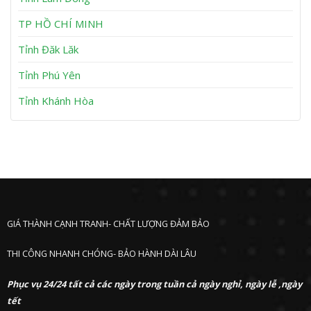
n
P
h
TP HỒ CHÍ MINH
ư
ớ
Tỉnh Đăk Lăk
c
Tỉnh Phú Yên
Tỉnh Khánh Hòa
GIÁ THÀNH CẠNH TRANH- CHẤT LƯỢNG ĐẢM BẢO
THI CÔNG NHANH CHÓNG- BẢO HÀNH DÀI LÂU
Phục vụ 24/24 tất cả các ngày trong tuần cả ngày nghỉ, ngày lễ ,ngày
tết